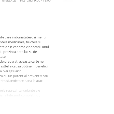
WhatsApp în Intervalul 9:00 - 18:00
nte care imbunatatesc si mentin
tele medicinale, fructele si
telor in vederea vindecarii, unul
iu prezinta detailat 50 de
tate.
 de preparat, aceasta carte ne
astfel incat sa obtinem beneficii
Vei gasi aici:
 ca au un potential preventiv sau
rita si anxietate pana la atac
nele reprezinta variante ale
iar altele sunt complet noi,
 condimentate in vin de porto cu
ai la indemana pentru a da un