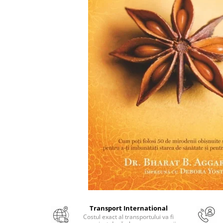
Numerologie
Paranormal
Parapsihologie
Ramtha
Audiobook
ReConnect
Religie
Crestinism
ScienceConnection
SelfConnect
SelfHealing
Vindecare Spirituala
Sanatate
Diete
Transport International
Gastronomik
Costul exact al transportului va fi