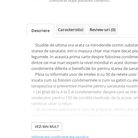
comunicat după plasarea comenzii.
Masaj
MedConnect
Medicina & Farmacie
Caracteristici
Review-uri
(0)
Descriere
Medicina Pentru Toti
SealfHealing
Studiile de ultima ora arata ca mirodeniile contin substa
starea de sanatate, intr-o masura chiar mai mare decat plan
Sport
legumele. In aceasta prima carte despre folosirea condimen
Starea de bine
dintre cei mai mari experti la nivel mondial in acest domen
condimente diferite si beneficiile lor pentru starea de sana
Terapii Alternative
Plina cu informatii usor de inteles si cu 50 de retete usor
invata cum sa folosim condimentele si cum sa gatim cu ele 
AudioBook
terapeutice si preventive maxime pentru sanatatea noastra. 
Beletristica
• Un ghid de la A la Z al condimentelor despre care se stie
Biografii, Memorii, Jurnale
vindecator pentru 150 de conditii medicale, de la acnee, art
cerebral, ulcer si riduri.
Carti erotice
• 50 de retete delicioase si usor de preparat, dintre care u
retetelot clasice, precum Pui Oreganata si Gulas Unguresc, 
Carti pentru Adolescenti, Young
precum: supa de rosii coapte cu fenicul si menta sau pere
Adult
anason stelat.
VEZI MAI MULT
Crime, Thriller, Mistery
• Doua duzini de amestecuri de condimente pe care sa le 
Informatii conformitate produs