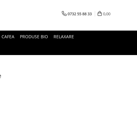
0732 55 88 33
0,00
I CAFEA
PRODUSE BIO
RELAXARE
e