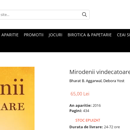
 APARITIE
PROMOTII
JOCURI
BIROTICA & PAPETARIE
CEAI S
Mirodenii vindecatoar
Bharat B. Aggarwal, Debora Yost
65,00 Lei
An aparitie:
2016
Pagini:
434
STOC EPUIZAT
Durata de livrare:
24-72 ore