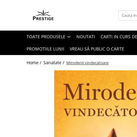
Toate Produsele
Noutati
TOATE PRODUSELE
NOUTATI
CARTI IN CURS DE
Promotii
Pachete Speciale Carti
PROMOTIILE LUNII
VREAU SĂ PUBLIC O CARTE
Spiritualitate - Ezoterism
Home /
Sanatate /
Mirodenii vindecatoare
AngelConnection
Arte Divinatorii
Astrologie
Chiromantie
Dezvoltare Spirituala
KidConnection
Minte Corp
New Illuminati Files