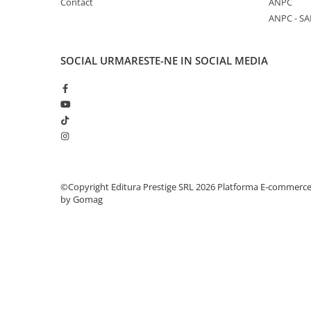
Contact
ANPC
ANPC - SA
Elevi de 10 plus
Lecturi Scolare
Lumea Copilariei
SOCIAL
URMARESTE-NE IN SOCIAL MEDIA
Ma pregatesc pentru scoala
Manuale - Carte Scolara
Clasa a II-a
Clasa a III-a
Clasa a IV-a
Clasa a V-a
©Copyright Editura Prestige SRL 2026
Platforma E-commerc
Clasa a VI-a
by Gomag
Clasa a VII-a
Clasa a VIII-a
Clasa I
Clasa pregatitoare
Limbi Straine
Povesti