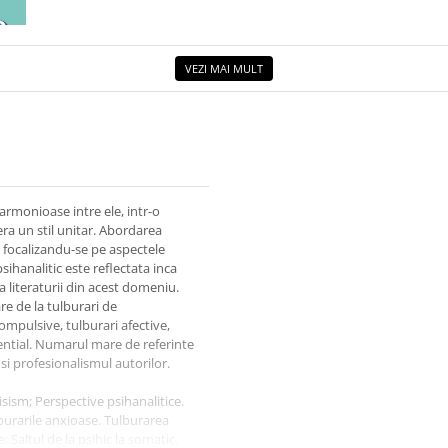
ETUL
VEZI MAI MULT
armonioase intre ele, intr-o
era un stil unitar. Abordarea
, focalizandu-se pe aspectele
sihanalitic este reflectata inca
a literaturii din acest domeniu.
re de la tulburari de
ompulsive, tulburari afective,
mential. Numarul mare de referinte
si profesionalismul autorilor.
isism; Perspective psihanalitice.
burarile anxioase. Tulburarea
Saltul de la psihic la somatic.