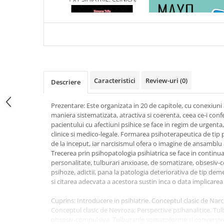
Articole Birotica
PSIHODINAMICA SI ELEMENTE
ESENTIALA DESPRE DIAB
DE FARMACOLOGIE
ZAHARAT
Accesorii Arhivare
Calculator
Hartie si Accesorii
Instrumente de scris
Organizare si Arhivare
Caracteristici
Review-uri
(0)
Descriere
Seturi birotica
Articole scolare
Prezentare: Este organizata in 20 de capitole, cu conexiuni 
Arta
maniera sistematizata, atractiva si coerenta, ceea ce-i conf
pacientului cu afectiuni psihice se face in regim de urgenta
Caiete si Carnetele scolare
clinice si medico-legale. Formarea psihoterapeutica de tip p
Coperti, Mape, Etichete
de la inceput, iar narcisismul ofera o imagine de ansamblu 
Trecerea prin psihopatologia psihiatrica se face in continua
Ghiozdane si Penare scolare
personalitate, tulburari anxioase, de somatizare, obsesiv-c
Instrumente de scris
psihoze, adictii, pana la patologia deteriorativa de tip de
Instrumente si Truse Geometrie
si citarea adecvata a acestora sustin inca o data implicarea 
Seturi scolare
Cuprins: Introducere in psihiatrie. Conceptul clasic de Narc
Calculator
Conceptul clasic de Nevroza; Perspective psihanalitice. Tul
obsesiv-compulsiva. Tulburarile somatoforme si conversive; 
Consumabile & Accesorii