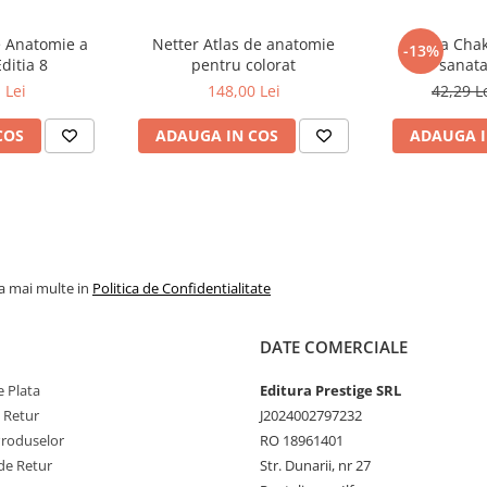
e Anatomie a
Netter Atlas de anatomie
Hrana Chak
-13%
ditia 8
pentru colorat
sanata
 Lei
148,00 Lei
42,29 L
COS
ADAUGA IN COS
ADAUGA I
la mai multe in
Politica de Confidentialitate
DATE COMERCIALE
 Plata
Editura Prestige SRL
e Retur
J2024002797232
Produselor
RO 18961401
de Retur
Str. Dunarii, nr 27