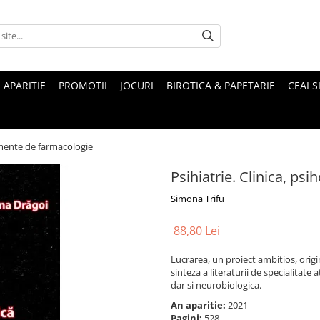
 APARITIE
PROMOTII
JOCURI
BIROTICA & PAPETARIE
CEAI S
lemente de farmacologie
Psihiatrie. Clinica, p
Simona Trifu
88,80 Lei
Lucrarea, un proiect ambitios, origi
sinteza a literaturii de specialitate 
dar si neurobiologica.
An aparitie:
2021
Pagini:
528