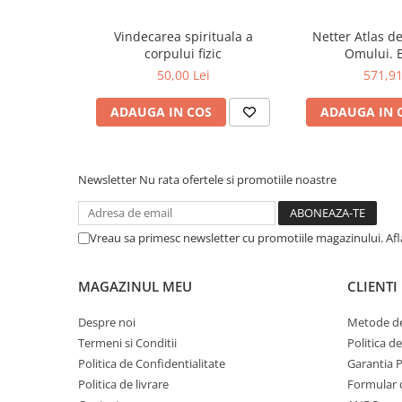
COLOREAZA CU PRIETENII
De colorat
Vindecarea spirituala a
Netter Atlas d
corpului fizic
Omului. E
Pot desena minunat
50,00 Lei
571,91
Sa coloram cu Nicol
Carti educative
ADAUGA IN COS
ADAUGA IN 
Codul copiilor de succes
Copii 0-7 ani
Newsletter
Nu rata ofertele si promotiile noastre
Clubul Premiantilor
Super pitici 2-5 ani
Culegeri Auxiliare
Vreau sa primesc newsletter cu promotiile magazinului. Af
Dezvoltare personala
MAGAZINUL MEU
CLIENTI
Dictionare
Enciclopedii
Despre noi
Metode de
Termeni si Conditii
Politica d
Kids Book Club
Politica de Confidentialitate
Garantia 
Legende istorice
Politica de livrare
Formular 
Literatura Scolara