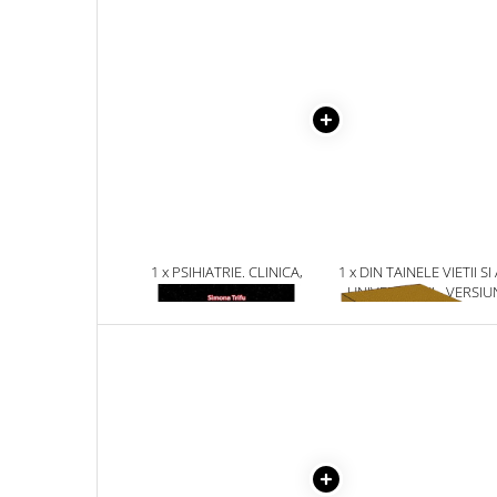
Masaj
MedConnect
Medicina & Farmacie
Medicina Pentru Toti
SealfHealing
Sport
Starea de bine
Terapii Alternative
1 x PSIHIATRIE. CLINICA,
1 x DIN TAINELE VIETII SI
AudioBook
PSIHODINAMICA SI ELEMENTE
UNIVERSULUI - VERSIU
DE FARMACOLOGIE
ORIGINALA DIN 1939.
Beletristica
VOLUMELE I-III. CUTIE 
Biografii, Memorii, Jurnale
COLECTIE -SCARLAT
DEMETRESCU
Carti erotice
Carti pentru Adolescenti, Young
Adult
Crime, Thriller, Mistery