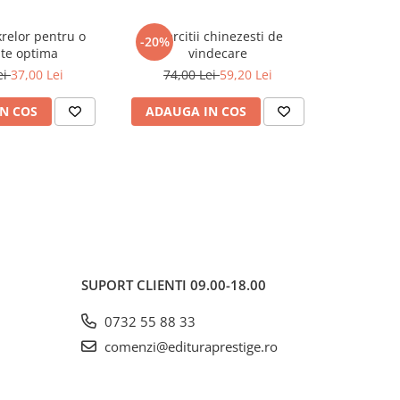
relor pentru o
Exercitii chinezesti de
Ghidul 
-20%
-30%
te optima
vindecare
Me
ei
37,00 Lei
74,00 Lei
59,20 Lei
84,5
N COS
ADAUGA IN COS
ADAUG
SUPORT CLIENTI
09.00-18.00
0732 55 88 33
comenzi@edituraprestige.ro