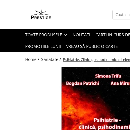
Toate Produsele
Noutati
TOATE PRODUSELE
NOUTATI
CARTI IN CURS DE
Promotii
Pachete Speciale Carti
PROMOTIILE LUNII
VREAU SĂ PUBLIC O CARTE
Spiritualitate - Ezoterism
Home /
Sanatate /
Psihiatrie. Clinica, psihodinamica si e
AngelConnection
Arte Divinatorii
Astrologie
Chiromantie
Dezvoltare Spirituala
KidConnection
Minte Corp
New Illuminati Files