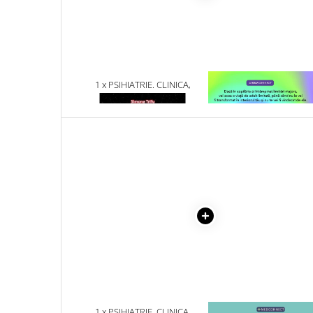
Literatura Romana
Literatura Universala
Poezie
Romane de dragoste, Carti
1 x PSIHIATRIE. CLINICA,
1 x VINDECAREA COPILU
romantice
PSIHODINAMICA SI ELEMENTE
INTERIOR
Senzatii/Dragoste
DE FARMACOLOGIE
Senzatii/Erotic
Senzatii/Suspans
Senzatii/Thriller
SF & Fantasy
Teatru
Teens Book Club
Umor
Birotica & Papetarie
Adezivi si benzi adezive
1 x PSIHIATRIE. CLINICA,
1 x MAYO CLINIC. CART