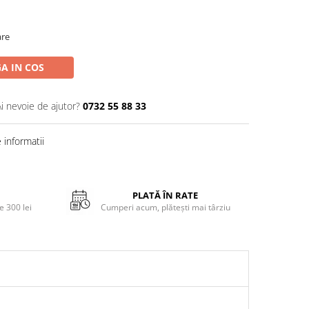
are
A IN COS
Ai nevoie de ajutor?
0732 55 88 33
informatii
PLATĂ ÎN RATE
 300 lei
Cumperi acum, plătești mai târziu