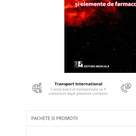
Numerologie
Paranormal
Parapsihologie
Ramtha
Audiobook
ReConnect
Religie
Crestinism
ScienceConnection
Transport International
SelfConnect
Costul exact al transportului va fi
comunicat după plasarea comenzii.
SelfHealing
Vindecare Spirituala
Sanatate
PACHETE SI PROMOTII
Diete
Gastronomik