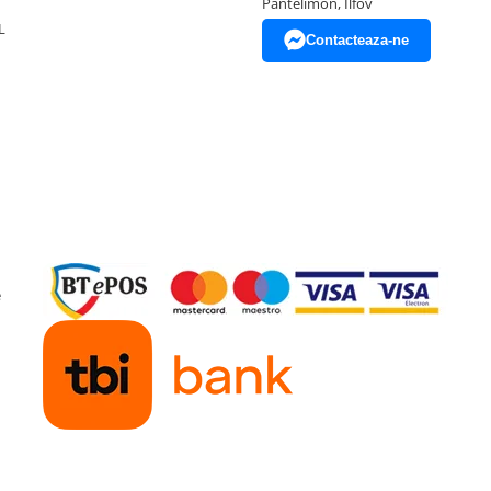
Pantelimon, Ilfov
L
Contacteaza-ne
e