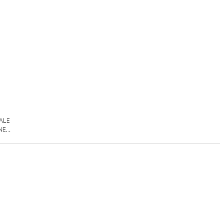
 ALE
NE
DE