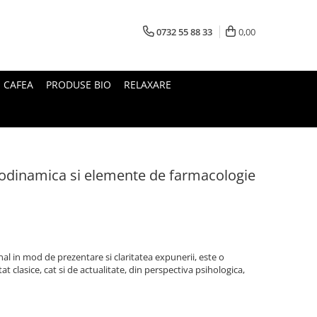
0732 55 88 33
0,00
I CAFEA
PRODUSE BIO
RELAXARE
sihodinamica si elemente de farmacologie
nal in mod de prezentare si claritatea expunerii, este o
atat clasice, cat si de actualitate, din perspectiva psihologica,