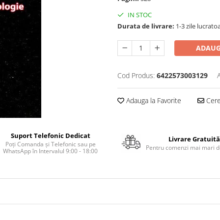
IN STOC
Durata de livrare:
1-3 zile lucrato
ADAUG
Cod Produs:
6422573003129
Adauga la Favorite
Cere 
Suport Telefonic Dedicat
Livrare Gratuită
Poți Comanda și Telefonic sau pe
Pentru comenzi mai mari de
WhatsApp în Intervalul 9:00 - 18:00