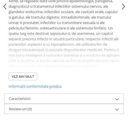
Astfel, se regasesc date utile privind epidemiologia, patogenia,
Literatura Romana
diagnosticul si tratamentul infectiilor sistemului nervos, ale
Literatura Universala
glandelor endocrine, infectiilor oculare, ale cavitatii orale, capului
si gatului, ale tractului digestiv, intraabdominale, ale tractului
Poezie
urinar si prostatei, infectiilor cu transmitere sexuala si ale
pelvisului feminin, osteoarticulare si ale sistemului limfatic. Un
Romane de dragoste, Carti
spatiu larg este destinat sepsisului si, de asemenea, un capitol
romantice
separat prezinta infectii in situatii particulare, respectiv infectii ale
Senzatii/Dragoste
pacientilor asplenici si cu hiposplenism, ale utilizatorilor de
droguri intravenoase si asociate dispozitivelor medicale. Pentru o
Senzatii/Erotic
mai buna intelegere a notiunilor teoretice si a modului de aplicare
a lor in practica, si aceste capitole au fost exemplificate prin cazuri
Senzatii/Suspans
clinice provenite din experienta personala a autorilor.
Senzatii/Thriller
Cuprins: Sepsisul. Infectii ale sistemului nervos. Infectii ale
VEZI MAI MULT
SF & Fantasy
glandelor endocrine. Infectii oculare. Infectii ale cavitatii orale,
Informatii conformitate produs
gatului si capului. Infectii ale tractului digestiv. Infectii
Teatru
intraabdominale. Infectii ale tractului urinar si prostatei. Infectii
Teens Book Club
cu transmitere sexuala. Infectiile pelvisului feminin. Infectii
Caracteristici
osteoarticulare. Infectii ale sistemului limfatic. Infectii in situatii
Umor
Review-uri
(0)
particulare.
Birotica & Papetarie
Adresabilitate: Medici specialisti in boli infectioase, medici de alte
Adezivi si benzi adezive
specialitati, rezidenti, studenti la medicina.