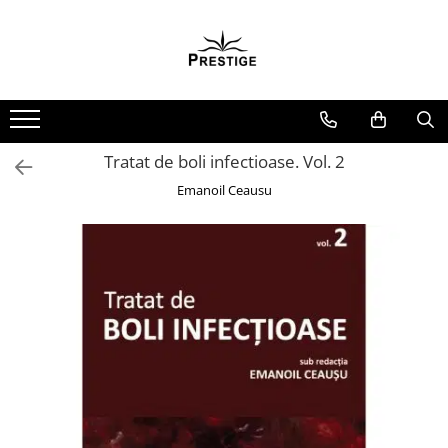
Toate Produsele
Noutati
Promotii
Pachete Speciale Carti
Tratat de boli infectioase. Vol. 2
Spiritualitate - Ezoterism
Emanoil Ceausu
AngelConnection
Arte Divinatorii
Astrologie
Chiromantie
Dezvoltare Spirituala
KidConnection
Minte Corp
New Illuminati Files