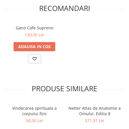
Articole Birotica
RECOMANDARI
Accesorii Arhivare
Calculator
Hartie si Accesorii
Gano Cafe Supreno
Instrumente de scris
130,00 Lei
Organizare si Arhivare
ADAUGA IN COS
Seturi birotica
Articole scolare
Arta
Caiete si Carnetele scolare
Coperti, Mape, Etichete
PRODUSE SIMILARE
Ghiozdane si Penare scolare
Instrumente de scris
Instrumente si Truse Geometrie
Vindecarea spirituala a
Netter Atlas de Anatomie a
Seturi scolare
corpului fizic
Omului. Editia 8
Calculator
50,00 Lei
571,91 Lei
Consumabile & Accesorii