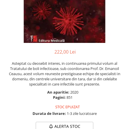
Numerologie
Paranormal
Parapsihologie
Ramtha
Audiobook
ReConnect
222,00 Lei
Religie
Asteptat cu deosebit interes, in continuarea primului volum al
Crestinism
Tratatului de boli infectioase, sub coordonarea Prof. Dr. Emanoil
ScienceConnection
Ceausu, acest volum reuneste prestigioase echipe de specialisti in
domeniu, din centrele universitare din tara, dar si din celelalte
SelfConnect
specialitati in care infectiile sunt prezente.
SelfHealing
An aparitie:
2020
Pagini:
851
Vindecare Spirituala
STOC EPUIZAT
Sanatate
Durata de livrare:
1-3 zile lucratoare
Diete
Gastronomik
ALERTA STOC