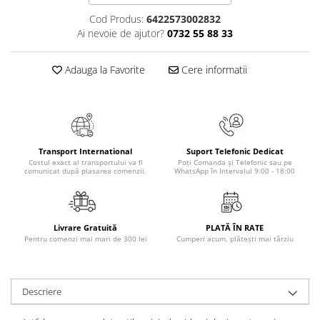
Masaj
Cod Produs:
6422573002832
MedConnect
Ai nevoie de ajutor?
0732 55 88 33
Medicina & Farmacie
Adauga la Favorite
Cere informatii
Medicina Pentru Toti
SealfHealing
Sport
Starea de bine
Transport International
Suport Telefonic Dedicat
Costul exact al transportului va fi
Poți Comanda și Telefonic sau pe
Terapii Alternative
comunicat după plasarea comenzii.
WhatsApp în Intervalul 9:00 - 18:00
AudioBook
Beletristica
Biografii, Memorii, Jurnale
Livrare Gratuită
PLATĂ ÎN RATE
Pentru comenzi mai mari de 300 lei
Cumperi acum, plătești mai târziu
Carti erotice
Carti pentru Adolescenti, Young
Adult
Descriere
Crime, Thriller, Mistery