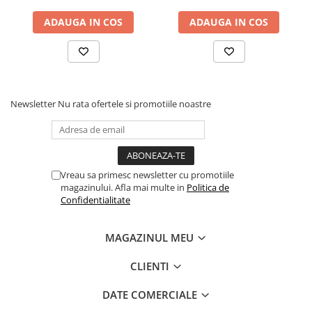
Cadouri
ADAUGA IN COS
ADAUGA IN COS
Carti in dar
Carti pentru copii
Beletristica
Literatura Romana
Newsletter
Nu rata ofertele si promotiile noastre
Literatura Universala
Poezie
SF & Fantasy
Carte Prescolara, Joc
Vreau sa primesc newsletter cu promotiile
Carti cartonate
magazinului. Afla mai multe in
Politica de
Confidentialitate
Descopera lumea
Descopera si invata
MAGAZINUL MEU
Din ograda
Povesti pe roti
CLIENTI
Primele notiuni
DATE COMERCIALE
Carti de colorat