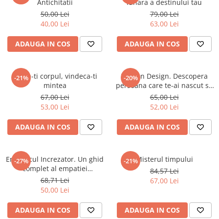
Antichitatii
lunara a destinului tau
50,00 Lei
79,00 Lei
40,00 Lei
63,00 Lei
ADAUGA IN COS
ADAUGA IN COS
Misca-ti corpul, vindeca-ti
Human Design. Descopera
-21%
-20%
mintea
persoana care te-ai nascut sa
fii
67,00 Lei
65,00 Lei
53,00 Lei
52,00 Lei
ADAUGA IN COS
ADAUGA IN COS
Empaticul Increzator. Un ghid
Misterul timpului
-27%
-21%
complet al empatiei
84,57 Lei
multidimensionale si
68,71 Lei
67,00 Lei
protectiei energetice
50,00 Lei
ADAUGA IN COS
ADAUGA IN COS