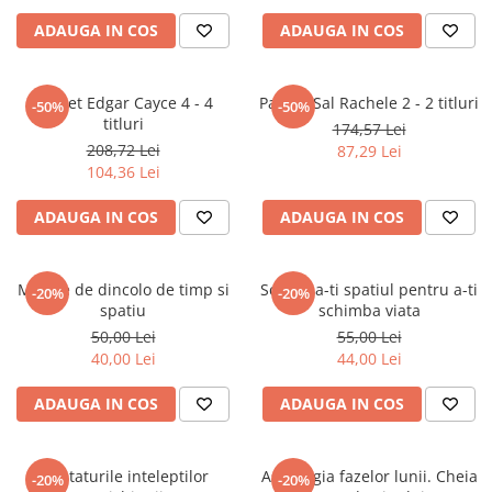
Povesti ilustrate
ADAUGA IN COS
ADAUGA IN COS
Povesti - Basme - Legende
Realitatea Augmentata
Pachet Edgar Cayce 4 - 4
Pachet Sal Rachele 2 - 2 titluri
-50%
-50%
Religie pentru copii
titluri
174,57 Lei
ScienceConnection
208,72 Lei
87,29 Lei
104,36 Lei
TP ROLL
ADAUGA IN COS
ADAUGA IN COS
Mesaje de dincolo de timp si
Schimba-ti spatiul pentru a-ti
-20%
-20%
spatiu
schimba viata
50,00 Lei
55,00 Lei
40,00 Lei
44,00 Lei
ADAUGA IN COS
ADAUGA IN COS
Invataturile inteleptilor
Astrologia fazelor lunii. Cheia
-20%
-20%