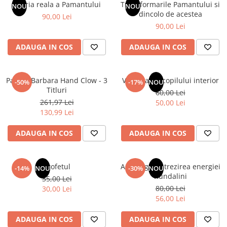
Instrumente de scris
Puzzle-uri
COLOREAZA CU PRIETENII
Istoria reala a Pamantului
Transformarile Pamantului si
NOU
NOU
Audiobook
dincolo de acestea
Instrumente si Truse Geometrie
Senzatii/Thriller
90,00 Lei
De colorat
Puzzle
ReConnect
90,00 Lei
Seturi scolare
Pot desena minunat
SF & Fantasy
Puzzle 3D Lemn
Religie
Calculator
Sa coloram cu Nicol
Teatru
ADAUGA IN COS
ADAUGA IN COS
Crestinism
Consumabile & Accesorii
Carti educative
Teens Book Club
ScienceConnection
Codul copiilor de succes
Umor
Pachet Barbara Hand Clow - 3
Vindecarea copilului interior
-50%
-17%
NOU
SelfConnect
Copii 0-7 ani
Titluri
60,00 Lei
SelfHealing
261,97 Lei
50,00 Lei
Clubul Premiantilor
130,99 Lei
Vindecare Spirituala
Super pitici 2-5 ani
Culegeri Auxiliare
ADAUGA IN COS
ADAUGA IN COS
Dezvoltare personala
Dictionare
Profetul
Astrologia si trezirea energiei
-14%
NOU
-30%
NOU
Kundalini
Enciclopedii
35,00 Lei
80,00 Lei
30,00 Lei
Kids Book Club
56,00 Lei
Legende istorice
ADAUGA IN COS
ADAUGA IN COS
Literatura Scolara