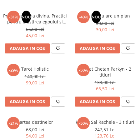
Elevi de 10 plus
Printr-o prisma divina. Practici
Sufletul tau are un plan
Lecturi Scolare
-31%
NOU
-40%
NOU
pentru linistirea egoului si
50,00 Lei
Lumea Copilariei
alinierea cu sufletul
65,00 Lei
30,00 Lei
Ma pregatesc pentru scoala
45,00 Lei
Manuale - Carte Scolara
ADAUGA IN COS
ADAUGA IN COS
Clasa a II-a
Clasa a III-a
Tarot Holistic
Pachet Chetan Parkyn - 2
Clasa a IV-a
-29%
-50%
titluri
140,00 Lei
Clasa a V-a
133,00 Lei
99,00 Lei
Clasa a VI-a
66,50 Lei
Clasa a VII-a
ADAUGA IN COS
ADAUGA IN COS
Clasa a VIII-a
Clasa I
Clasa pregatitoare
Cartea destinelor
Pachet Sal Rachele - 3 titluri
-21%
-50%
Limbi Straine
68,00 Lei
247,51 Lei
Povesti
54,00 Lei
123,76 Lei