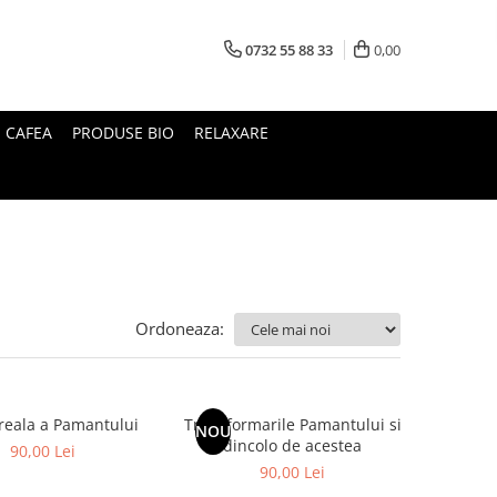
0732 55 88 33
0,00
I CAFEA
PRODUSE BIO
RELAXARE
Ordoneaza:
 reala a Pamantului
Transformarile Pamantului si
NOU
dincolo de acestea
90,00 Lei
90,00 Lei