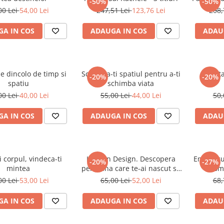
-50%
-50%
00 Lei
54,00 Lei
247,51 Lei
123,76 Lei
208,
A IN COS
ADAUGA IN COS
ADAU
e dincolo de timp si
Schimba-ti spatiul pentru a-ti
Invata
-20%
-20%
spatiu
schimba viata
00 Lei
40,00 Lei
55,00 Lei
44,00 Lei
50,
A IN COS
ADAUGA IN COS
ADAU
i corpul, vindeca-ti
Human Design. Descopera
Empaticu
-20%
-27%
mintea
persoana care te-ai nascut sa
comp
fii
mult
00 Lei
53,00 Lei
65,00 Lei
52,00 Lei
68,
prot
A IN COS
ADAUGA IN COS
ADAU