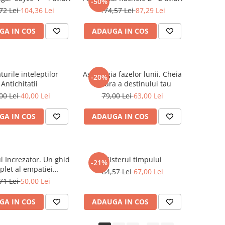
-50%
72 Lei
104,36 Lei
174,57 Lei
87,29 Lei
GA IN COS
ADAUGA IN COS
turile inteleptilor
Astrologia fazelor lunii. Cheia
-20%
Antichitatii
lunara a destinului tau
00 Lei
40,00 Lei
79,00 Lei
63,00 Lei
GA IN COS
ADAUGA IN COS
l Increzator. Un ghid
Misterul timpului
-21%
let al empatiei
84,57 Lei
67,00 Lei
idimensionale si
71 Lei
50,00 Lei
ectiei energetice
GA IN COS
ADAUGA IN COS