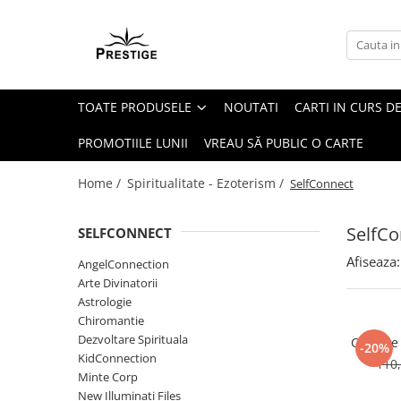
Toate Produsele
Noutati
TOATE PRODUSELE
NOUTATI
CARTI IN CURS DE
Promotii
Pachete Speciale Carti
PROMOTIILE LUNII
VREAU SĂ PUBLIC O CARTE
Spiritualitate - Ezoterism
Home /
Spiritualitate - Ezoterism /
SelfConnect
AngelConnection
Arte Divinatorii
SelfCo
SELFCONNECT
Astrologie
Afiseaza:
AngelConnection
Chiromantie
Arte Divinatorii
Dezvoltare Spirituala
Astrologie
Chiromantie
KidConnection
Dezvoltare Spirituala
Corp de
-20%
Minte Corp
KidConnection
110,
Minte Corp
New Illuminati Files
New Illuminati Files