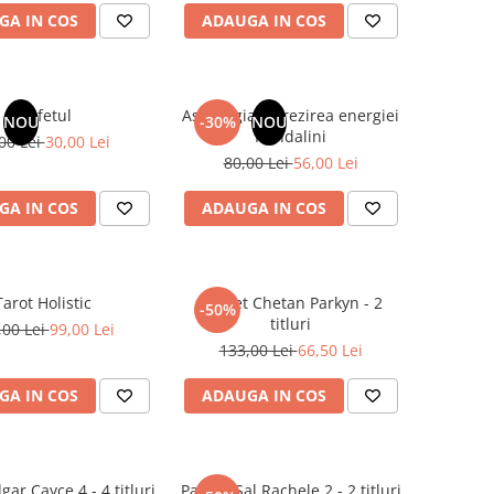
GA IN COS
ADAUGA IN COS
Profetul
Astrologia si trezirea energiei
NOU
-30%
NOU
Kundalini
00 Lei
30,00 Lei
80,00 Lei
56,00 Lei
GA IN COS
ADAUGA IN COS
Tarot Holistic
Pachet Chetan Parkyn - 2
-50%
titluri
,00 Lei
99,00 Lei
133,00 Lei
66,50 Lei
GA IN COS
ADAUGA IN COS
gar Cayce 4 - 4 titluri
Pachet Sal Rachele 2 - 2 titluri