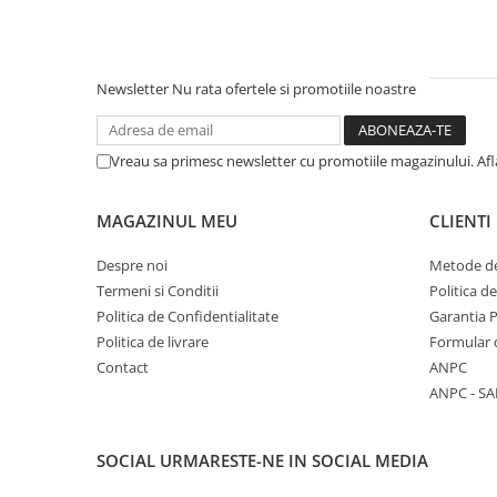
Literatura Romana
Literatura Universala
Poezie
Newsletter
Nu rata ofertele si promotiile noastre
Romane de dragoste, Carti
romantice
Vreau sa primesc newsletter cu promotiile magazinului. Af
Senzatii/Dragoste
Senzatii/Erotic
MAGAZINUL MEU
CLIENTI
Senzatii/Suspans
Despre noi
Metode de
Senzatii/Thriller
Termeni si Conditii
Politica d
SF & Fantasy
Politica de Confidentialitate
Garantia 
Teatru
Politica de livrare
Formular 
Contact
ANPC
Teens Book Club
ANPC - SA
Umor
Birotica & Papetarie
SOCIAL
URMARESTE-NE IN SOCIAL MEDIA
Adezivi si benzi adezive