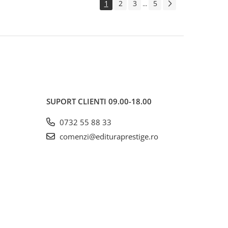
1
2
3
5
...
SUPORT CLIENTI
09.00-18.00
0732 55 88 33
comenzi@edituraprestige.ro