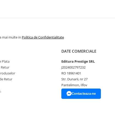
la mai multe in
Politica de Confidentialitate
DATE COMERCIALE
 Plata
Editura Prestige SRL
e Retur
J2024002797232
Produselor
RO 18961401
de Retur
Str. Dunarii, nr 27
Pantelimon, Ilfov
L
Contacteaza-ne