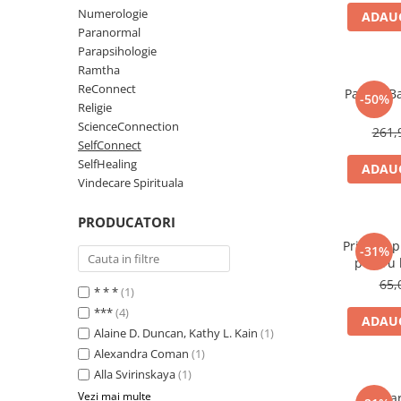
Numerologie
Numerologie
ADAUG
Paranormal
Paranormal
Parapsihologie
Parapsihologie
Ramtha
ReConnect
Ramtha
Pachet B
-50%
Religie
Audiobook
ScienceConnection
261,
ReConnect
SelfConnect
SelfHealing
ADAUG
Religie
Vindecare Spirituala
Crestinism
PRODUCATORI
ScienceConnection
Printr-o p
SelfConnect
-31%
pentru l
SelfHealing
alin
65,
* * *
(1)
Vindecare Spirituala
***
(4)
ADAUG
Alaine D. Duncan, Kathy L. Kain
(1)
Sanatate
Alexandra Coman
(1)
Diete
Alla Svirinskaya
(1)
Gastronomik
Vezi mai multe
Car