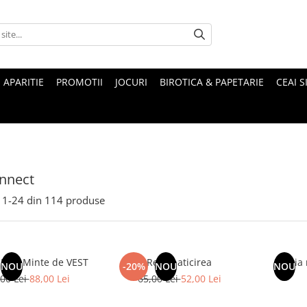
 APARITIE
PROMOTII
JOCURI
BIROTICA & PAPETARIE
CEAI S
nnect
1-
24
din
114
produse
 EST, Minte de VEST
Resalbaticirea
Istoria
NOU
-20%
NOU
NOU
00 Lei
88,00 Lei
65,00 Lei
52,00 Lei