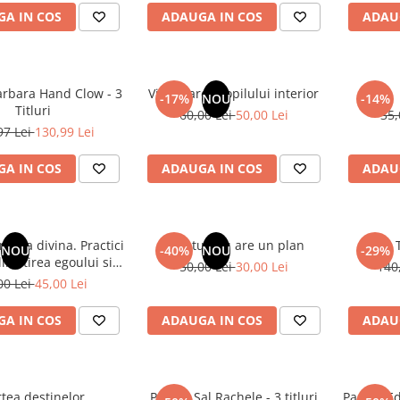
A IN COS
ADAUGA IN COS
ADAU
arbara Hand Clow - 3
Vindecarea copilului interior
-17%
NOU
-14%
Titluri
60,00 Lei
50,00 Lei
35,
97 Lei
130,99 Lei
A IN COS
ADAUGA IN COS
ADAU
risma divina. Practici
Sufletul tau are un plan
NOU
-40%
NOU
-29%
inistirea egoului si
50,00 Lei
30,00 Lei
140
ierea cu sufletul
00 Lei
45,00 Lei
A IN COS
ADAUGA IN COS
ADAU
tea destinelor
Pachet Sal Rachele - 3 titluri
Pachet Ed