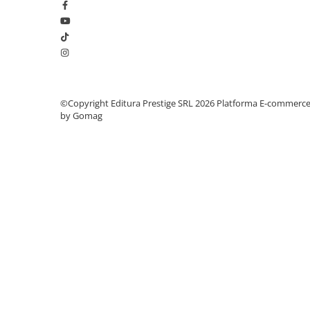
Articole Birotica
Accesorii Arhivare
Calculator
Hartie si Accesorii
Instrumente de scris
Organizare si Arhivare
©Copyright Editura Prestige SRL 2026
Platforma E-commerc
by Gomag
Seturi birotica
Articole scolare
Arta
Caiete si Carnetele scolare
Coperti, Mape, Etichete
Ghiozdane si Penare scolare
Instrumente de scris
Instrumente si Truse Geometrie
Seturi scolare
Calculator
Consumabile & Accesorii