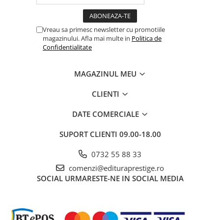
Educative
Jocuri si jucarii educative
Vreau sa primesc newsletter cu promotiile
Figurine
magazinului. Afla mai multe in
Politica de
Confidentialitate
Jocuri de Societate
Jucarii bebelusi
MAGAZINUL MEU
Jucarii interactive
CLIENTI
Lampi de veghe copii
LEGO
DATE COMERCIALE
Puzzle-uri
SUPORT CLIENTI
09.00-18.00
Puzzle
0732 55 88 33
Puzzle 3D Lemn
comenzi@edituraprestige.ro
Non-fictiune
SOCIAL
URMARESTE-NE IN SOCIAL MEDIA
Casa, gradina, bricolaj
Cultura Generala
Hobby Practic