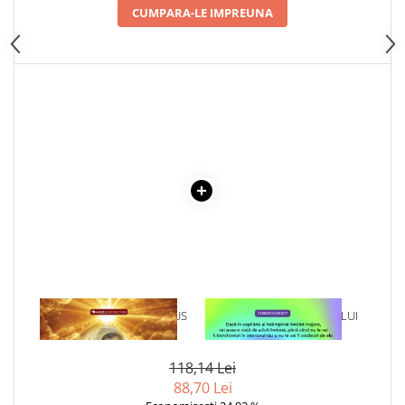
CUMPARA-LE IMPREUNA
Cadouri
Carti in dar
Carti pentru copii
Beletristica
Literatura Romana
Literatura Universala
Poezie
SF & Fantasy
Carte Prescolara, Joc
Carti cartonate
Descopera lumea
Descopera si invata
1 x ANA, BUNICA LUI IISUS
1 x VINDECAREA COPILULUI
Din ograda
INTERIOR
Povesti pe roti
Primele notiuni
118,14 Lei
88,70 Lei
Carti de colorat