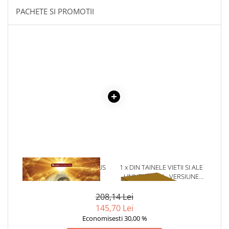
Articole Birotica
PACHETE SI PROMOTII
Accesorii Arhivare
Calculator
Hartie si Accesorii
Instrumente de scris
Organizare si Arhivare
Seturi birotica
Articole scolare
Arta
Caiete si Carnetele scolare
Coperti, Mape, Etichete
Ghiozdane si Penare scolare
1 x ANA, BUNICA LUI IISUS
1 x DIN TAINELE VIETII SI ALE
Instrumente de scris
UNIVERSULUI - VERSIUNE
Instrumente si Truse Geometrie
ORIGINALA DIN 1939.
VOLUMELE I-III. CUTIE DE
208,14 Lei
Seturi scolare
COLECTIE -SCARLAT
145,70 Lei
Calculator
DEMETRESCU
Economisesti 30,00 %
Consumabile & Accesorii