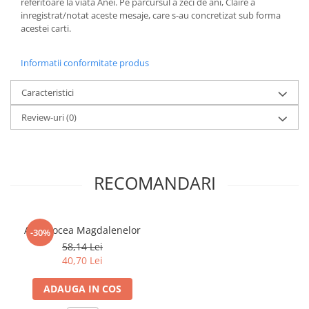
referitoare la viata Anei. Pe parcursul a zeci de ani, Claire a
Povesti ilustrate
inregistrat/notat aceste mesaje, care s-au concretizat sub forma
acestei carti.
Povesti - Basme - Legende
Realitatea Augmentata
Informatii conformitate produs
Religie pentru copii
Caracteristici
ScienceConnection
TP ROLL
Review-uri
(0)
Ceai si Cafea
Cafea
Cafea terapeutica
RECOMANDARI
Ceai
Dezvoltare Personala
Ana, vocea Magdalenelor
-30%
BUSINESS
58,14 Lei
Carti de joc
40,70 Lei
Dezvoltare Personala Adulti
ADAUGA IN COS
Dezvoltare Profesionala