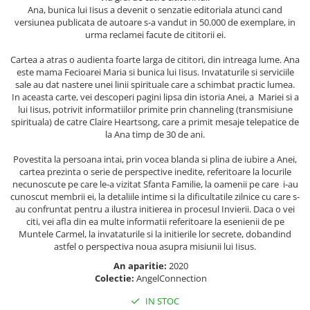
Masaj
Ana, bunica lui Iisus a devenit o senzatie editoriala atunci cand
versiunea publicata de autoare s-a vandut in 50.000 de exemplare, in
MedConnect
urma reclamei facute de cititorii ei.
Medicina & Farmacie
Cartea a atras o audienta foarte larga de cititori, din intreaga lume. Ana
este mama Fecioarei Maria si bunica lui Iisus. Invataturile si serviciile
Medicina Pentru Toti
sale au dat nastere unei linii spirituale care a schimbat practic lumea.
SealfHealing
In aceasta carte, vei descoperi pagini lipsa din istoria Anei, a Mariei si a
lui Iisus, potrivit informatiilor primite prin channeling (transmisiune
Sport
spirituala) de catre Claire Heartsong, care a primit mesaje telepatice de
la Ana timp de 30 de ani.
Starea de bine
Povestita la persoana intai, prin vocea blanda si plina de iubire a Anei,
Terapii Alternative
cartea prezinta o serie de perspective inedite, referitoare la locurile
AudioBook
necunoscute pe care le-a vizitat Sfanta Familie, la oamenii pe care i-au
cunoscut membrii ei, la detaliile intime si la dificultatile zilnice cu care s-
Beletristica
au confruntat pentru a ilustra initierea in procesul Invierii. Daca o vei
Biografii, Memorii, Jurnale
citi, vei afla din ea multe informatii referitoare la esenienii de pe
Muntele Carmel, la invataturile si la initierile lor secrete, dobandind
Carti erotice
astfel o perspectiva noua asupra misiunii lui Iisus.
Carti pentru Adolescenti, Young
An aparitie:
2020
Adult
Colectie:
AngelConnection
Crime, Thriller, Mistery
IN STOC