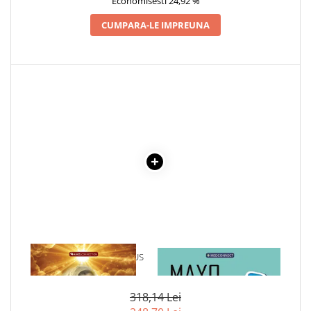
Economisesti 24,92 %
COLOREAZA CU PRIETENII
CUMPARA-LE IMPREUNA
De colorat
Pot desena minunat
Sa coloram cu Nicol
Carti educative
Codul copiilor de succes
Copii 0-7 ani
Clubul Premiantilor
Super pitici 2-5 ani
Culegeri Auxiliare
Dezvoltare personala
Dictionare
Enciclopedii
1 x ANA, BUNICA LUI IISUS
1 x MAYO CLINIC. CARTEA
Kids Book Club
ESENTIALA DESPRE DIABETUL
ZAHARAT
Legende istorice
318,14 Lei
Literatura Scolara