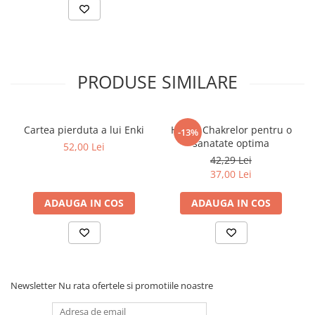
Dezvoltarea Afacerilor
Parenting & Familie
Psihologie, Psihanaliza
PRODUSE SIMILARE
PSYCONNECT
Sexualitate
Istorie
Cartea pierduta a lui Enki
Hrana Chakrelor pentru o
-13%
Istorie & Filosofie
sanatate optima
52,00 Lei
42,29 Lei
Istorii Secrete
37,00 Lei
Mituri si Legende
ADAUGA IN COS
ADAUGA IN COS
Tot Adevarul
Jocuri
Casute de papusi si mobilier
Creativitate
Newsletter
Nu rata ofertele si promotiile noastre
Educative
BrainBox