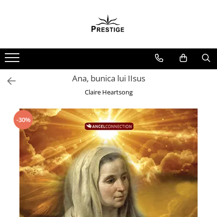
Toate Produsele
Noutati
Promotii
Pachete Speciale Carti
Ana, bunica lui IIsus
Spiritualitate - Ezoterism
Claire Heartsong
AngelConnection
Arte Divinatorii
-30%
Astrologie
Chiromantie
Dezvoltare Spirituala
KidConnection
Minte Corp
New Illuminati Files