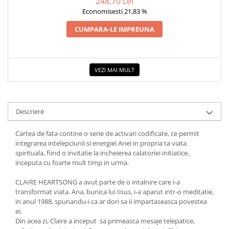
248,70 Lei
Economisesti 21,83 %
Elevi de 10 plus
Lecturi Scolare
CUMPARA-LE IMPREUNA
Lumea Copilariei
Ma pregatesc pentru scoala
VEZI MAI MULT
Manuale - Carte Scolara
Clasa a II-a
Clasa a III-a
Descriere
Clasa a IV-a
Clasa a V-a
Cartea de fata contine o serie de activari codificate, ce permit
Clasa a VI-a
integrarea intelepciunii si energiei Anei in propria ta viata
spirituala, fiind o invitatie la incheierea calatoriei initiatice,
Clasa a VII-a
inceputa cu foarte mult timp in urma.
Clasa a VIII-a
CLAIRE HEARTSONG a avut parte de o intalnire care i-a
Clasa I
transformat viata. Ana, bunica lui Iisus, i-a aparut intr-o meditatie,
Clasa pregatitoare
in anul 1988, spunandu-i ca ar dori sa ii impartaseasca povestea
Limbi Straine
ei.
Din acea zi, Claire a inceput sa primeasca mesaje telepatice,
Povesti