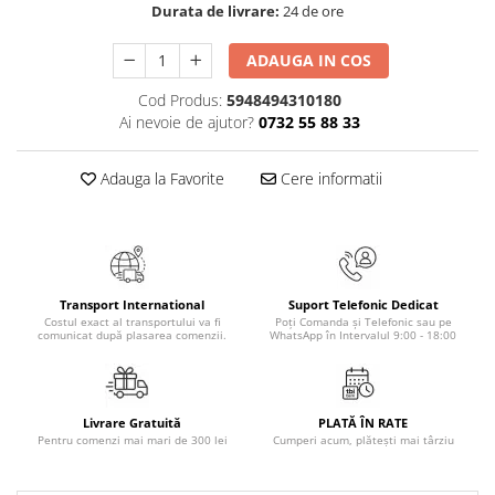
Literatura Romana
Durata de livrare:
24 de ore
Literatura Universala
ADAUGA IN COS
Poezie
Cod Produs:
5948494310180
Romane de dragoste, Carti
Ai nevoie de ajutor?
0732 55 88 33
romantice
Senzatii/Dragoste
Adauga la Favorite
Cere informatii
Senzatii/Erotic
Senzatii/Suspans
Senzatii/Thriller
Transport International
Suport Telefonic Dedicat
SF & Fantasy
Costul exact al transportului va fi
Poți Comanda și Telefonic sau pe
comunicat după plasarea comenzii.
WhatsApp în Intervalul 9:00 - 18:00
Teatru
Teens Book Club
Umor
Livrare Gratuită
PLATĂ ÎN RATE
Pentru comenzi mai mari de 300 lei
Cumperi acum, plătești mai târziu
Birotica & Papetarie
Adezivi si benzi adezive