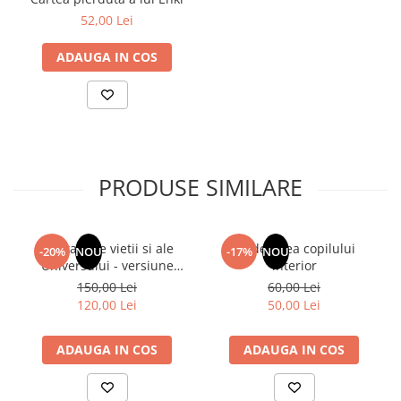
52,00 Lei
ADAUGA IN COS
PRODUSE SIMILARE
Din tainele vietii si ale
Vindecarea copilului
-20%
NOU
-17%
NOU
Universului - versiune
interior
originala din 1939.
150,00 Lei
60,00 Lei
Volumele I-III. Cutie de
120,00 Lei
50,00 Lei
colectie -Scarlat
Demetrescu
ADAUGA IN COS
ADAUGA IN COS