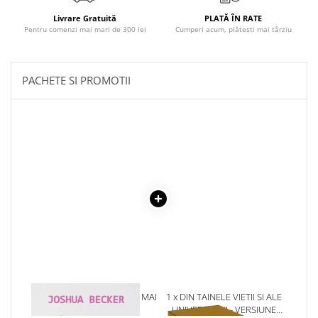
Povesti ilustrate
Livrare Gratuită
PLATĂ ÎN RATE
Povesti - Basme - Legende
Pentru comenzi mai mari de 300 lei
Cumperi acum, plătești mai târziu
Realitatea Augmentata
Religie pentru copii
PACHETE SI PROMOTII
ScienceConnection
TP ROLL
1 x BUCURIA DE A TRAI CU MAI
1 x DIN TAINELE VIETII SI ALE
PUTIN
UNIVERSULUI - VERSIUNE