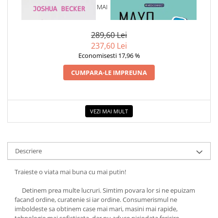
1 x BUCURIA DE A TRAI CU MAI
1 x MAYO CLINIC. CARTEA
PUTIN
ESENTIALA DESPRE DIABETUL
ZAHARAT
289,60 Lei
237,60 Lei
Economisesti 17,96 %
CUMPARA-LE IMPREUNA
VEZI MAI MULT
Descriere
Traieste o viata mai buna cu mai putin!
Detinem prea multe lucruri. Simtim povara lor si ne epuizam
facand ordine, curatenie si iar ordine. Consumerismul ne
imboldeste sa obtinem case mai mari, masini mai rapide,
tehnologie mai sofisticata, dar nu aduce niciodata fericire.