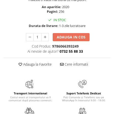
Elevi de 10 plus
An aparitie:
2020
Pagini:
256
Lecturi Scolare
Lumea Copilariei
IN STOC
Durata de livrare:
1-3 zile lucratoare
Ma pregatesc pentru scoala
Manuale - Carte Scolara
ADAUGA IN COS
Clasa a II-a
Cod Produs:
9786066393249
Clasa a III-a
Ai nevoie de ajutor?
0732 55 88 33
Clasa a IV-a
Clasa a V-a
Adauga la Favorite
Cere informatii
Clasa a VI-a
Clasa a VII-a
Clasa a VIII-a
Clasa I
Transport International
Suport Telefonic Dedicat
Clasa pregatitoare
Costul exact al transportului va fi
Poți Comanda și Telefonic sau pe
comunicat după plasarea comenzii.
WhatsApp în Intervalul 9:00 - 18:00
Limbi Straine
Povesti