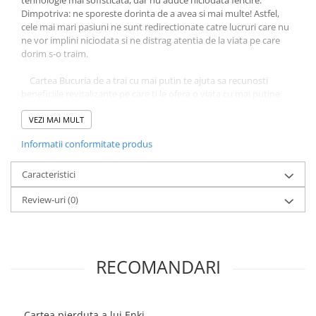
Dimpotriva: ne sporeste dorinta de a avea si mai multe! Astfel,
cele mai mari pasiuni ne sunt redirectionate catre lucruri care nu
ne vor implini niciodata si ne distrag atentia de la viata pe care
dorim s-o traim.
Cartea Bucuria de a trai cu mai putin te ajuta sa recunosti
beneficiile revitalizante pe care ti le ofera o viata cu mai putine
obiecte, dar cu mai multe experiente implinitoare.
Binecunoscutul Joshua Becker iti ofera un plan simplu si eficient
VEZI MAI MULT
pentru a-ti elibera viata si a-ti implini visurile, regasindu-ti sinele
Informatii conformitate produs
autentic dincolo de lucruri.
Fa-ti loc in viata pentru ce doresti cu adevarat!
Caracteristici
Review-uri
(0)
RECOMANDARI
Cartea pierduta a lui Enki