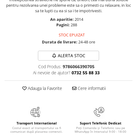
Masaj
pentru rezolvarea unei probleme este sa o primesti cu relaxare, in loc
sa te lupti cu ea si sa i te impotrivesti.
MedConnect
An aparitie:
2014
Medicina & Farmacie
Pagini:
288
Medicina Pentru Toti
STOC EPUIZAT
SealfHealing
Durata de livrare:
24-48 ore
Sport
ALERTA STOC
Starea de bine
Cod Produs:
9786066390705
Terapii Alternative
Ai nevoie de ajutor?
0732 55 88 33
AudioBook
Beletristica
Adauga la Favorite
Cere informatii
Biografii, Memorii, Jurnale
Carti erotice
Carti pentru Adolescenti, Young
Adult
Transport International
Suport Telefonic Dedicat
Costul exact al transportului va fi
Poți Comanda și Telefonic sau pe
Crime, Thriller, Mistery
comunicat după plasarea comenzii.
WhatsApp în Intervalul 9:00 - 18:00