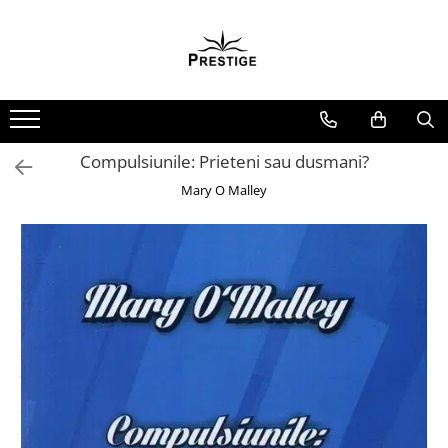
Toate Produsele
Noutati
Promotii
Pachete Speciale Carti
Compulsiunile: Prieteni sau dusmani?
Spiritualitate - Ezoterism
Mary O Malley
AngelConnection
Arte Divinatorii
Astrologie
Chiromantie
Dezvoltare Spirituala
KidConnection
Minte Corp
New Illuminati Files