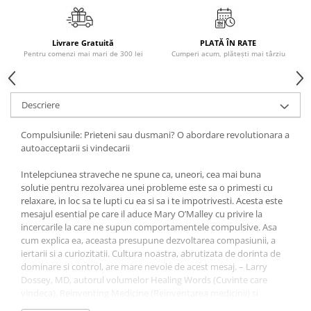
Literatura Romana
Literatura Universala
Livrare Gratuită
PLATĂ ÎN RATE
Poezie
Pentru comenzi mai mari de 300 lei
Cumperi acum, plătești mai târziu
Romane de dragoste, Carti
romantice
Descriere
Senzatii/Dragoste
Senzatii/Erotic
Compulsiunile: Prieteni sau dusmani? O abordare revolutionara a
autoacceptarii si vindecarii
Senzatii/Suspans
Senzatii/Thriller
Intelepciunea straveche ne spune ca, uneori, cea mai buna
solutie pentru rezolvarea unei probleme este sa o primesti cu
SF & Fantasy
relaxare, in loc sa te lupti cu ea si sa i te impotrivesti. Acesta este
Teatru
mesajul esential pe care il aduce Mary O’Malley cu privire la
incercarile la care ne supun comportamentele compulsive. Asa
Teens Book Club
cum explica ea, aceasta presupune dezvoltarea compasiunii, a
iertarii si a curiozitatii. Cultura noastra, abrutizata de dorinta de
Umor
dominare si control, are mare nevoie de acest mesaj. – Larry
Birotica & Papetarie
Dossey, MD, autorul volumelor Healing Words (Cuvinte care
vindeca), Reinventing Medicine (Reinventarea medicinii) si
Adezivi si benzi adezive
Healing Beyond the Body (Vindecarea dincolo de corp)