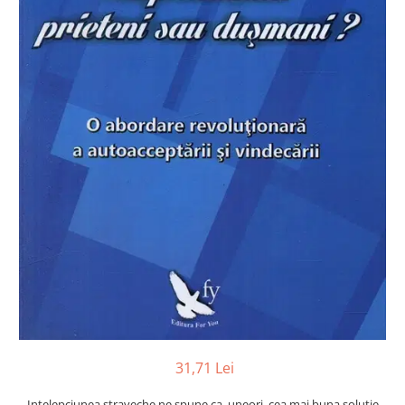
Numerologie
Paranormal
Parapsihologie
Ramtha
Audiobook
ReConnect
Religie
Crestinism
ScienceConnection
SelfConnect
SelfHealing
Vindecare Spirituala
Sanatate
Diete
31,71 Lei
Gastronomik
Intelepciunea straveche ne spune ca, uneori, cea mai buna solutie