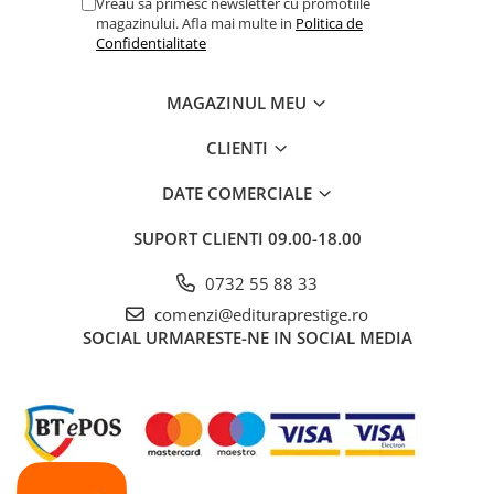
Vreau sa primesc newsletter cu promotiile
COLOREAZA CU PRIETENII
magazinului. Afla mai multe in
Politica de
De colorat
Confidentialitate
Pot desena minunat
Sa coloram cu Nicol
MAGAZINUL MEU
Carti educative
CLIENTI
Codul copiilor de succes
DATE COMERCIALE
Copii 0-7 ani
Clubul Premiantilor
SUPORT CLIENTI
09.00-18.00
Super pitici 2-5 ani
0732 55 88 33
Culegeri Auxiliare
comenzi@edituraprestige.ro
Dezvoltare personala
SOCIAL
URMARESTE-NE IN SOCIAL MEDIA
Dictionare
Enciclopedii
Kids Book Club
Legende istorice
Literatura Scolara