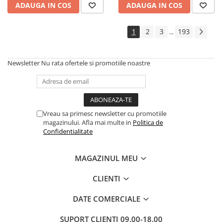
ADAUGA IN COS
ADAUGA IN COS
Cadouri
Carti in dar
1
2
3
193
...
Carti pentru copii
Beletristica
Newsletter
Nu rata ofertele si promotiile noastre
Literatura Romana
Literatura Universala
Poezie
SF & Fantasy
Vreau sa primesc newsletter cu promotiile
Carte Prescolara, Joc
magazinului. Afla mai multe in
Politica de
Confidentialitate
Carti cartonate
Descopera lumea
MAGAZINUL MEU
Descopera si invata
Din ograda
CLIENTI
Povesti pe roti
DATE COMERCIALE
Primele notiuni
Carti de colorat
SUPORT CLIENTI
09.00-18.00