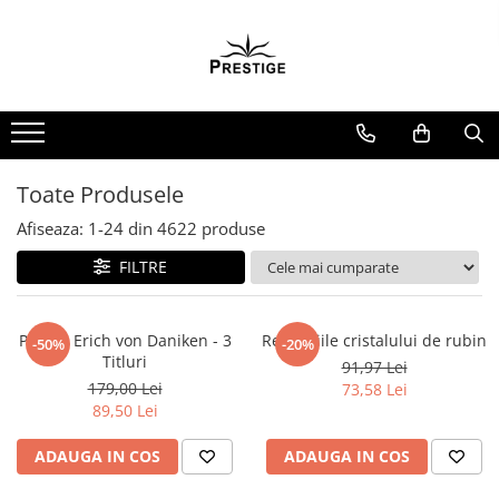
Toate Produsele
Noutati
Promotii
Pachete Speciale Carti
Toate Produsele
Spiritualitate - Ezoterism
Afiseaza:
1-
24
din
4622
produse
AngelConnection
FILTRE
Arte Divinatorii
Astrologie
Chiromantie
Pachet Erich von Daniken - 3
Revelatiile cristalului de rubin
-50%
-20%
Titluri
91,97 Lei
Dezvoltare Spirituala
179,00 Lei
73,58 Lei
KidConnection
89,50 Lei
Minte Corp
ADAUGA IN COS
ADAUGA IN COS
New Illuminati Files