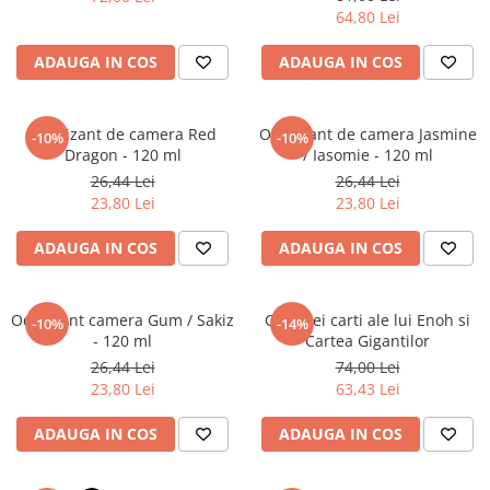
Literatura Romana
64,80 Lei
Literatura Universala
ADAUGA IN COS
ADAUGA IN COS
Poezie
Romane de dragoste, Carti
romantice
Odorizant de camera Red
Odorizant de camera Jasmine
-10%
-10%
Dragon - 120 ml
/ Iasomie - 120 ml
Senzatii/Dragoste
26,44 Lei
26,44 Lei
Senzatii/Erotic
23,80 Lei
23,80 Lei
Senzatii/Suspans
ADAUGA IN COS
ADAUGA IN COS
Senzatii/Thriller
SF & Fantasy
Odorizant camera Gum / Sakiz
Cele trei carti ale lui Enoh si
-10%
-14%
Teatru
- 120 ml
Cartea Gigantilor
26,44 Lei
74,00 Lei
Teens Book Club
23,80 Lei
63,43 Lei
Umor
ADAUGA IN COS
ADAUGA IN COS
Birotica & Papetarie
Adezivi si benzi adezive