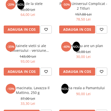
Articole Birotica
Un dar de la stele
Pachet Universul Complicat -
-20%
NOU
-50%
2 Titluri
80,00 Lei
Accesorii Arhivare
157,00 Lei
64,00 Lei
Calculator
78,50 Lei
Hartie si Accesorii
ADAUGA IN COS
ADAUGA IN COS
Instrumente de scris
Organizare si Arhivare
Seturi birotica
Din tainele vietii si ale
Sufletul tau are un plan
-35%
-40%
NOU
Articole scolare
Universului - versiune
50,00 Lei
originala din 1939. Volumele I-
143,00 Lei
Arta
30,00 Lei
III.
93,00 Lei
Caiete si Carnetele scolare
Coperti, Mape, Etichete
ADAUGA IN COS
ADAUGA IN COS
Ghiozdane si Penare scolare
Instrumente de scris
Cafea macinata, Lavazza Il
Istoria reala a Pamantului
Instrumente si Truse Geometrie
-10%
NOU
Mattino, 250 g
90,00 Lei
Seturi scolare
37,00 Lei
Calculator
33,30 Lei
Consumabile & Accesorii