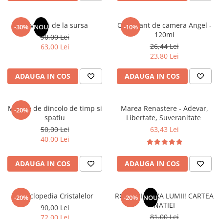
Masaj
MedConnect
Revelatii de la sursa
Odorizant de camera Angel -
-30%
NOU
-10%
120ml
Medicina & Farmacie
90,00 Lei
26,44 Lei
63,00 Lei
Medicina Pentru Toti
23,80 Lei
SealfHealing
ADAUGA IN COS
ADAUGA IN COS
Sport
Starea de bine
Mesaje de dincolo de timp si
Marea Renastere - Adevar,
-20%
Terapii Alternative
spatiu
Libertate, Suveranitate
AudioBook
50,00 Lei
63,43 Lei
40,00 Lei
Beletristica
Biografii, Memorii, Jurnale
ADAUGA IN COS
ADAUGA IN COS
Carti erotice
Carti pentru Adolescenti, Young
Adult
Enciclopedia Cristalelor
ROMANIA, AXA LUMII! CARTEA
-20%
-20%
NOU
NATIEI
90,00 Lei
Crime, Thriller, Mistery
81,00 Lei
72,00 Lei