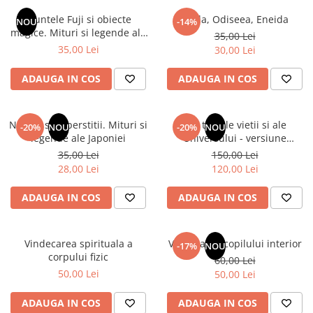
Numerologie
Muntele Fuji si obiecte
Iliada, Odiseea, Eneida
NOU
-14%
Paranormal
magice. Mituri si legende ale
35,00 Lei
Japoniei
35,00 Lei
30,00 Lei
Parapsihologie
Ramtha
ADAUGA IN COS
ADAUGA IN COS
Audiobook
ReConnect
Natura si superstitii. Mituri si
Din tainele vietii si ale
-20%
NOU
-20%
NOU
Religie
legende ale Japoniei
Universului - versiune
originala din 1939. Volumele I-
35,00 Lei
150,00 Lei
Crestinism
III. Cutie de colectie -Scarlat
28,00 Lei
120,00 Lei
ScienceConnection
Demetrescu
SelfConnect
ADAUGA IN COS
ADAUGA IN COS
SelfHealing
Vindecare Spirituala
Vindecarea spirituala a
Vindecarea copilului interior
-17%
NOU
corpului fizic
60,00 Lei
Sanatate
50,00 Lei
50,00 Lei
Diete
Gastronomik
ADAUGA IN COS
ADAUGA IN COS