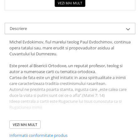
VEZI MAI MULT
Descriere
Michel Evdokimov, fiul marelui teolog Paul Evdochimov, continua
opera tatalui sau, mare erudit si propovaduitor asiduu al
Cuvantului lui Dumnezeu.
Este preot al Bisericii Ortodoxe, un reputat profesor, teolog si
autor a numeroase carti cu tematica ortodoxa.
Cartea de fata este un ghid initiatic in acea spiritualitate a inimii
care caracterizeaza traditia crestinismului rasaritean.
Autorul ne prezinta poarta stamta, ingusta care „este calea care
duce la viata si putini sunt cei ce o afla”.(Matei 7: 14)
Ideea centrala a cartii este Rugaciune lui Iisus cunoscuta ca si
Rugaciunea inimii.
A te ruga neincetat inseamna a te linisti, a-ti regasi sinele ascuns,
a dobandi astfel adevarata pocainta si a putea vorbi cu
VEZI MAI MULT
Dumnezeu, renuntand la orice ce nu are legatura cu divinitatea.
Informatii conformitate produs
Toate traditiile crestine au multe lucruri de spus pe aceasta tema,