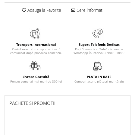
Elevi de 10 plus
Adauga la Favorite
Cere informatii
Lecturi Scolare
Lumea Copilariei
Ma pregatesc pentru scoala
Manuale - Carte Scolara
Transport International
Suport Telefonic Dedicat
Costul exact al transportului va fi
Poți Comanda și Telefonic sau pe
Clasa a II-a
comunicat după plasarea comenzii.
WhatsApp în Intervalul 9:00 - 18:00
Clasa a III-a
Clasa a IV-a
Clasa a V-a
Livrare Gratuită
PLATĂ ÎN RATE
Pentru comenzi mai mari de 300 lei
Cumperi acum, plătești mai târziu
Clasa a VI-a
Clasa a VII-a
Clasa a VIII-a
PACHETE SI PROMOTII
Clasa I
Clasa pregatitoare
Limbi Straine
Povesti