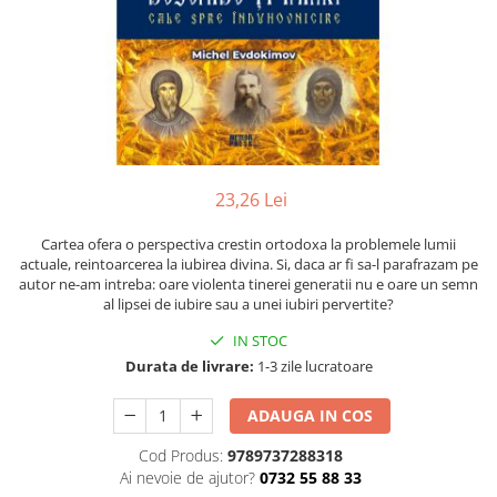
Instrumente de scris
Puzzle-uri
COLOREAZA CU PRIETENII
Audiobook
Instrumente si Truse Geometrie
Senzatii/Thriller
De colorat
Puzzle
ReConnect
Seturi scolare
Pot desena minunat
SF & Fantasy
Puzzle 3D Lemn
Religie
Calculator
Sa coloram cu Nicol
Teatru
Crestinism
Consumabile & Accesorii
Carti educative
Teens Book Club
ScienceConnection
Codul copiilor de succes
Umor
SelfConnect
Copii 0-7 ani
23,26 Lei
SelfHealing
Clubul Premiantilor
Cartea ofera o perspectiva crestin ortodoxa la problemele lumii
Vindecare Spirituala
Super pitici 2-5 ani
actuale, reintoarcerea la iubirea divina. Si, daca ar fi sa-l parafrazam pe
Culegeri Auxiliare
autor ne-am intreba: oare violenta tinerei generatii nu e oare un semn
al lipsei de iubire sau a unei iubiri pervertite?
Dezvoltare personala
IN STOC
Dictionare
Durata de livrare:
1-3 zile lucratoare
Enciclopedii
ADAUGA IN COS
Kids Book Club
Cod Produs:
9789737288318
Legende istorice
Ai nevoie de ajutor?
0732 55 88 33
Literatura Scolara