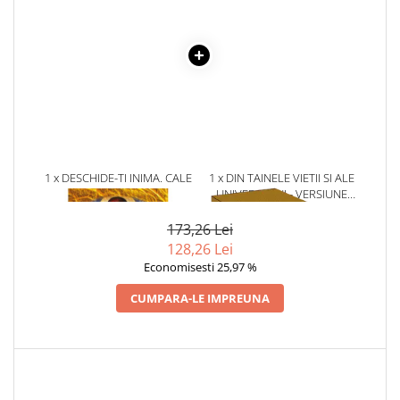
Povesti ilustrate
Povesti - Basme - Legende
Realitatea Augmentata
Religie pentru copii
ScienceConnection
TP ROLL
1 x DESCHIDE-TI INIMA. CALE
1 x DIN TAINELE VIETII SI ALE
SPRE INDUHOVNICIRE
UNIVERSULUI - VERSIUNE
ORIGINALA DIN 1939.
VOLUMELE I-III. CUTIE DE
173,26 Lei
COLECTIE -SCARLAT
128,26 Lei
DEMETRESCU
Economisesti 25,97 %
CUMPARA-LE IMPREUNA