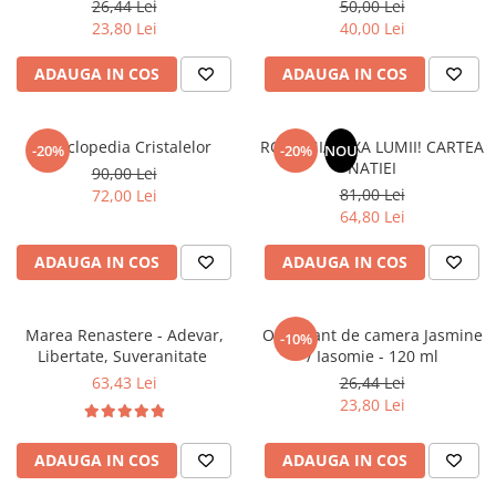
26,44 Lei
50,00 Lei
Literatura Romana
23,80 Lei
40,00 Lei
Literatura Universala
ADAUGA IN COS
ADAUGA IN COS
Poezie
Romane de dragoste, Carti
romantice
Enciclopedia Cristalelor
ROMANIA, AXA LUMII! CARTEA
-20%
-20%
NOU
NATIEI
Senzatii/Dragoste
90,00 Lei
81,00 Lei
72,00 Lei
Senzatii/Erotic
64,80 Lei
Senzatii/Suspans
ADAUGA IN COS
ADAUGA IN COS
Senzatii/Thriller
SF & Fantasy
Marea Renastere - Adevar,
Odorizant de camera Jasmine
-10%
Teatru
Libertate, Suveranitate
/ Iasomie - 120 ml
Teens Book Club
63,43 Lei
26,44 Lei
23,80 Lei
Umor
Birotica & Papetarie
ADAUGA IN COS
ADAUGA IN COS
Adezivi si benzi adezive