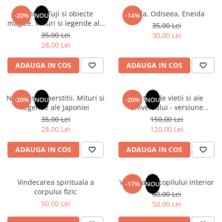
Numerologie
Muntele Fuji si obiecte
Iliada, Odiseea, Eneida
-20%
NOU
-14%
Paranormal
magice. Mituri si legende ale
35,00 Lei
Japoniei
35,00 Lei
30,00 Lei
Parapsihologie
28,00 Lei
Ramtha
ADAUGA IN COS
ADAUGA IN COS
Audiobook
ReConnect
Religie
Natura si superstitii. Mituri si
Din tainele vietii si ale
-20%
NOU
-20%
NOU
legende ale Japoniei
Universului - versiune
Crestinism
originala din 1939. Volumele I-
35,00 Lei
150,00 Lei
ScienceConnection
III. Cutie de colectie -Scarlat
28,00 Lei
120,00 Lei
Demetrescu
SelfConnect
ADAUGA IN COS
ADAUGA IN COS
SelfHealing
Vindecare Spirituala
Vindecarea spirituala a
Vindecarea copilului interior
-17%
NOU
Sanatate
corpului fizic
60,00 Lei
Diete
50,00 Lei
50,00 Lei
Gastronomik