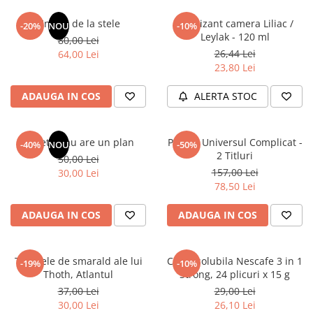
Articole Birotica
Un dar de la stele
Odorizant camera Liliac /
-20%
NOU
-10%
Accesorii Arhivare
Leylak - 120 ml
80,00 Lei
Calculator
26,44 Lei
64,00 Lei
Hartie si Accesorii
23,80 Lei
Instrumente de scris
ADAUGA IN COS
ALERTA STOC
Organizare si Arhivare
Seturi birotica
Articole scolare
Sufletul tau are un plan
Pachet Universul Complicat -
-40%
NOU
-50%
2 Titluri
50,00 Lei
Arta
157,00 Lei
30,00 Lei
Caiete si Carnetele scolare
78,50 Lei
Coperti, Mape, Etichete
Ghiozdane si Penare scolare
ADAUGA IN COS
ADAUGA IN COS
Instrumente de scris
Instrumente si Truse Geometrie
Tablitele de smarald ale lui
Cafea solubila Nescafe 3 in 1
-19%
-10%
Seturi scolare
Thoth, Atlantul
Strong, 24 plicuri x 15 g
Calculator
37,00 Lei
29,00 Lei
30,00 Lei
26,10 Lei
Consumabile & Accesorii