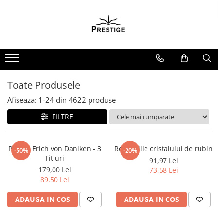
Toate Produsele
Noutati
Promotii
Pachete Speciale Carti
Toate Produsele
Spiritualitate - Ezoterism
Afiseaza:
1-
24
din
4622
produse
AngelConnection
FILTRE
Arte Divinatorii
Astrologie
Chiromantie
Pachet Erich von Daniken - 3
Revelatiile cristalului de rubin
-50%
-20%
Titluri
91,97 Lei
Dezvoltare Spirituala
179,00 Lei
73,58 Lei
KidConnection
89,50 Lei
Minte Corp
ADAUGA IN COS
ADAUGA IN COS
New Illuminati Files