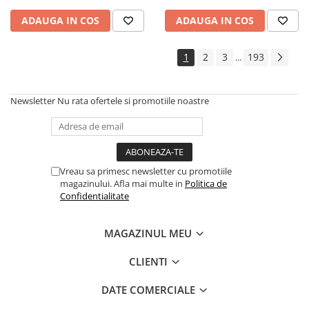
Cadouri
ADAUGA IN COS
ADAUGA IN COS
Carti in dar
Carti pentru copii
1
2
3
193
...
Beletristica
Literatura Romana
Newsletter
Nu rata ofertele si promotiile noastre
Literatura Universala
Poezie
SF & Fantasy
Carte Prescolara, Joc
Vreau sa primesc newsletter cu promotiile
magazinului. Afla mai multe in
Politica de
Carti cartonate
Confidentialitate
Descopera lumea
Descopera si invata
MAGAZINUL MEU
Din ograda
Povesti pe roti
CLIENTI
Primele notiuni
DATE COMERCIALE
Carti de colorat