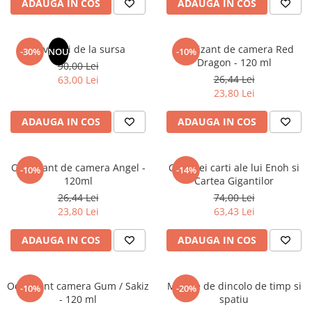
ADAUGA IN COS
ADAUGA IN COS
Masaj
MedConnect
Revelatii de la sursa
Odorizant de camera Red
-30%
NOU
-10%
Medicina & Farmacie
Dragon - 120 ml
90,00 Lei
Medicina Pentru Toti
26,44 Lei
63,00 Lei
23,80 Lei
SealfHealing
Sport
ADAUGA IN COS
ADAUGA IN COS
Starea de bine
Terapii Alternative
Odorizant de camera Angel -
Cele trei carti ale lui Enoh si
-10%
-14%
120ml
Cartea Gigantilor
AudioBook
26,44 Lei
74,00 Lei
Beletristica
23,80 Lei
63,43 Lei
Biografii, Memorii, Jurnale
Carti erotice
ADAUGA IN COS
ADAUGA IN COS
Carti pentru Adolescenti, Young
Adult
Odorizant camera Gum / Sakiz
Mesaje de dincolo de timp si
-10%
-20%
Crime, Thriller, Mistery
- 120 ml
spatiu