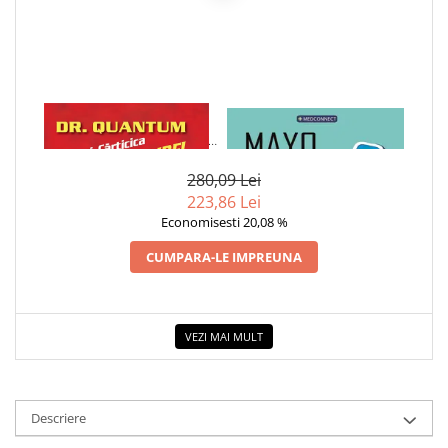
COLOREAZA CU PRIETENII
De colorat
Pot desena minunat
Sa coloram cu Nicol
Carti educative
1 x DR. QUANTUM SI
1 x MAYO CLINIC. CARTEA
CARTICICA MARILOR IDEI -
ESENTIALA DESPRE DIABETUL
Codul copiilor de succes
FRED ALAN WOLF
ZAHARAT
280,09 Lei
Copii 0-7 ani
223,86 Lei
Clubul Premiantilor
Economisesti 20,08 %
Super pitici 2-5 ani
CUMPARA-LE IMPREUNA
Culegeri Auxiliare
Dezvoltare personala
Dictionare
VEZI MAI MULT
Enciclopedii
Kids Book Club
Legende istorice
Descriere
Literatura Scolara