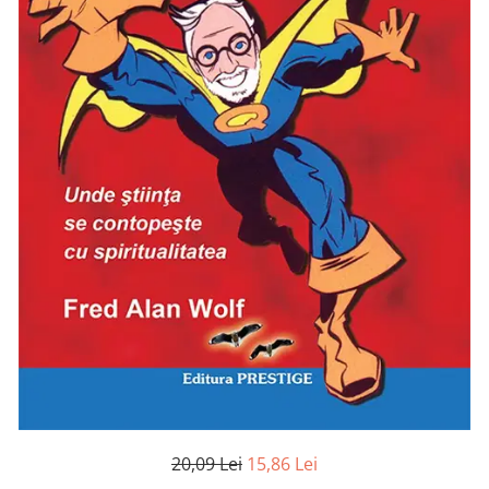
Numerologie
Paranormal
Parapsihologie
Ramtha
Audiobook
ReConnect
Religie
Crestinism
ScienceConnection
SelfConnect
SelfHealing
Vindecare Spirituala
Sanatate
Diete
20,09 Lei
15,86 Lei
Gastronomik