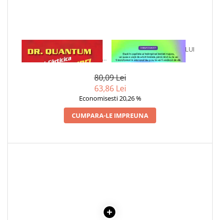
Cadouri
Carti in dar
Carti pentru copii
1 x DR. QUANTUM SI
1 x VINDECAREA COPILULUI
Beletristica
CARTICICA MARILOR IDEI -
INTERIOR
Literatura Romana
FRED ALAN WOLF
80,09 Lei
Literatura Universala
63,86 Lei
Poezie
Economisesti 20,26 %
SF & Fantasy
CUMPARA-LE IMPREUNA
Carte Prescolara, Joc
Carti cartonate
Descopera lumea
Descopera si invata
Din ograda
Povesti pe roti
Primele notiuni
Carti de colorat