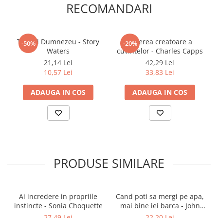
RECOMANDARI
Povesti ilustrate
Povesti - Basme - Legende
Realitatea Augmentata
Tu esti Dumnezeu - Story
Puterea creatoare a
-50%
-20%
Waters
cuvintelor - Charles Capps
Religie pentru copii
21,14 Lei
42,29 Lei
ScienceConnection
10,57 Lei
33,83 Lei
TP ROLL
ADAUGA IN COS
ADAUGA IN COS
Ceai si Cafea
Cafea
Cafea terapeutica
Ceai
Dezvoltare Personala
PRODUSE SIMILARE
BUSINESS
Carti de joc
Ai incredere in propriile
Cand poti sa mergi pe apa,
Dezvoltare Personala Adulti
instincte - Sonia Choquette
mai bine iei barca - John
Dezvoltare Profesionala
Harricharan
27,49 Lei
22,20 Lei