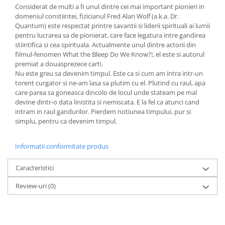
Considerat de multi a fi unul dintre cei mai important pionieri in
Elevi de 10 plus
domeniul constiintei, fizicianul Fred Alan Wolf (a.k.a. Dr.
Quantum) este respectat printre savantii si liderii spirituali ai lumii
Lecturi Scolare
pentru lucrarea sa de pionierat, care face legatura intre gandirea
Lumea Copilariei
stiintifica si cea spirituala. Actualmente unul dintre actorii din
filmul-fenomen What the Bleep Do We Know?!, el este si autorul
Ma pregatesc pentru scoala
premiat a douasprezece carti.
Manuale - Carte Scolara
Nu este greu sa devenim timpul. Este ca si cum am intra intr-un
torent curgator si ne-am lasa sa plutim cu el. Plutind cu raul, apa
Clasa a II-a
care parea sa goneasca dincolo de locul unde stateam pe mal
Clasa a III-a
devine dintr-o data linistita si nemiscata. E la fel ca atunci cand
intram in raul gandurilor. Pierdem notiunea timpului, pur si
Clasa a IV-a
simplu, pentru ca devenim timpul.
Clasa a V-a
Clasa a VI-a
Informatii conformitate produs
Clasa a VII-a
Clasa a VIII-a
Caracteristici
Clasa I
Review-uri
(0)
Clasa pregatitoare
Limbi Straine
Povesti