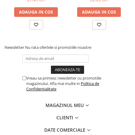
Dezvoltarea Afacerilor
ADAUGA IN COS
ADAUGA IN COS
Parenting & Familie
Psihologie, Psihanaliza
PSYCONNECT
Sexualitate
Newsletter
Nu rata ofertele si promotiile noastre
Istorie
Istorie & Filosofie
Istorii Secrete
Vreau sa primesc newsletter cu promotiile
Mituri si Legende
magazinului. Afla mai multe in
Politica de
Tot Adevarul
Confidentialitate
Jocuri
MAGAZINUL MEU
Casute de papusi si mobilier
Creativitate
CLIENTI
Educative
DATE COMERCIALE
BrainBox