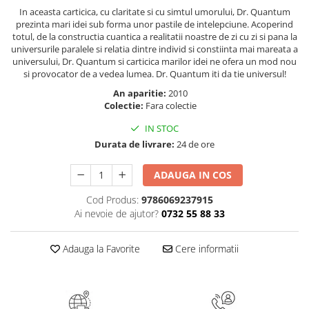
Masaj
In aceasta carticica, cu claritate si cu simtul umorului, Dr. Quantum
prezinta mari idei sub forma unor pastile de intelepciune. Acoperind
MedConnect
totul, de la constructia cuantica a realitatii noastre de zi cu zi si pana la
universurile paralele si relatia dintre individ si constiinta mai mareata a
Medicina & Farmacie
universului, Dr. Quantum si carticica marilor idei ne ofera un mod nou
Medicina Pentru Toti
si provocator de a vedea lumea. Dr. Quantum iti da tie universul!
An aparitie:
2010
SealfHealing
Colectie:
Fara colectie
Sport
IN STOC
Starea de bine
Durata de livrare:
24 de ore
Terapii Alternative
ADAUGA IN COS
AudioBook
Beletristica
Cod Produs:
9786069237915
Ai nevoie de ajutor?
0732 55 88 33
Biografii, Memorii, Jurnale
Carti erotice
Adauga la Favorite
Cere informatii
Carti pentru Adolescenti, Young
Adult
Crime, Thriller, Mistery