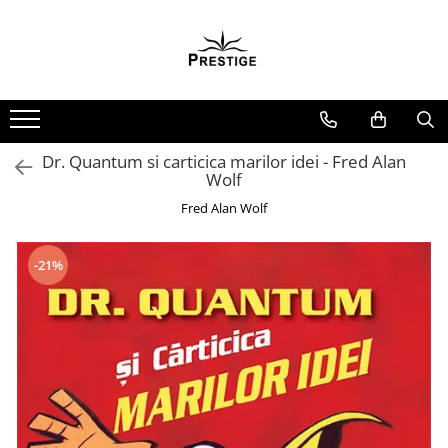
Toate Produsele
Noutati
Promotii
Pachete Speciale Carti
Dr. Quantum si carticica marilor idei - Fred Alan
Wolf
Spiritualitate - Ezoterism
Fred Alan Wolf
AngelConnection
Arte Divinatorii
-21%
Astrologie
Chiromantie
Dezvoltare Spirituala
KidConnection
Minte Corp
New Illuminati Files