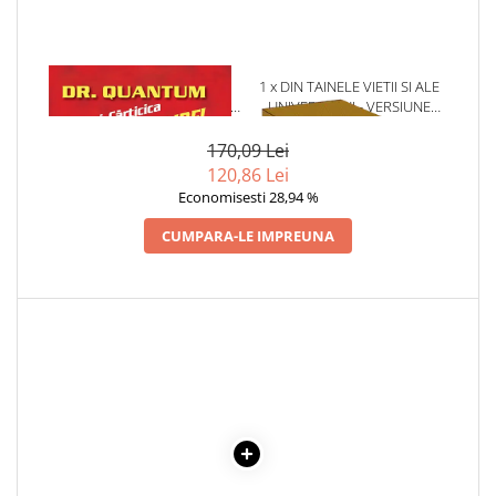
Articole Birotica
Accesorii Arhivare
Calculator
1 x DR. QUANTUM SI
1 x DIN TAINELE VIETII SI ALE
Hartie si Accesorii
CARTICICA MARILOR IDEI -
UNIVERSULUI - VERSIUNE
FRED ALAN WOLF
ORIGINALA DIN 1939.
Instrumente de scris
VOLUMELE I-III. CUTIE DE
170,09 Lei
Organizare si Arhivare
COLECTIE -SCARLAT
120,86 Lei
DEMETRESCU
Seturi birotica
Economisesti 28,94 %
Articole scolare
CUMPARA-LE IMPREUNA
Arta
Caiete si Carnetele scolare
Coperti, Mape, Etichete
Ghiozdane si Penare scolare
Instrumente de scris
Instrumente si Truse Geometrie
Seturi scolare
Calculator
Consumabile & Accesorii