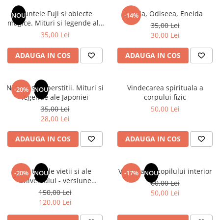
Instrumente de scris
Puzzle-uri
COLOREAZA CU PRIETENII
Audiobook
Muntele Fuji si obiecte
Iliada, Odiseea, Eneida
Instrumente si Truse Geometrie
Senzatii/Thriller
NOU
-14%
De colorat
Puzzle
magice. Mituri si legende ale
ReConnect
35,00 Lei
Seturi scolare
Pot desena minunat
SF & Fantasy
Puzzle 3D Lemn
Japoniei
35,00 Lei
30,00 Lei
Religie
Calculator
Sa coloram cu Nicol
Teatru
Crestinism
Consumabile & Accesorii
Carti educative
ADAUGA IN COS
ADAUGA IN COS
Teens Book Club
ScienceConnection
Codul copiilor de succes
Umor
SelfConnect
Copii 0-7 ani
Natura si superstitii. Mituri si
Vindecarea spirituala a
-20%
NOU
SelfHealing
legende ale Japoniei
corpului fizic
Clubul Premiantilor
35,00 Lei
50,00 Lei
Vindecare Spirituala
Super pitici 2-5 ani
28,00 Lei
Culegeri Auxiliare
ADAUGA IN COS
ADAUGA IN COS
Dezvoltare personala
Dictionare
Din tainele vietii si ale
Vindecarea copilului interior
Enciclopedii
-20%
NOU
-17%
NOU
Universului - versiune
60,00 Lei
Kids Book Club
originala din 1939. Volumele I-
150,00 Lei
50,00 Lei
III. Cutie de colectie -Scarlat
Legende istorice
120,00 Lei
Demetrescu
Literatura Scolara