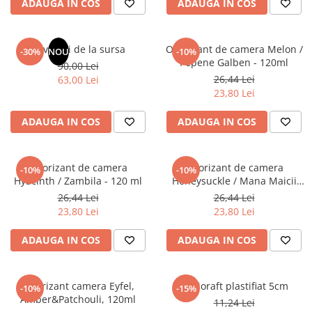
ADAUGA IN COS
ADAUGA IN COS
Elevi de 10 plus
Lecturi Scolare
Revelatii de la sursa
Odorizant de camera Melon /
-30%
NOU
-10%
Lumea Copilariei
Pepene Galben - 120ml
90,00 Lei
Ma pregatesc pentru scoala
26,44 Lei
63,00 Lei
23,80 Lei
Manuale - Carte Scolara
Clasa a II-a
ADAUGA IN COS
ADAUGA IN COS
Clasa a III-a
Clasa a IV-a
Odorizant de camera
Odorizant de camera
-10%
-10%
Clasa a V-a
Hyacinth / Zambila - 120 ml
Honeysuckle / Mana Maicii
Clasa a VI-a
Domnului - 120 ml
26,44 Lei
26,44 Lei
Clasa a VII-a
23,80 Lei
23,80 Lei
Clasa a VIII-a
ADAUGA IN COS
ADAUGA IN COS
Clasa I
Clasa pregatitoare
Limbi Straine
Odorizant camera Eyfel,
Biblioraft plastifiat 5cm
-10%
-15%
Amber&Patchouli, 120ml
Povesti
11,24 Lei