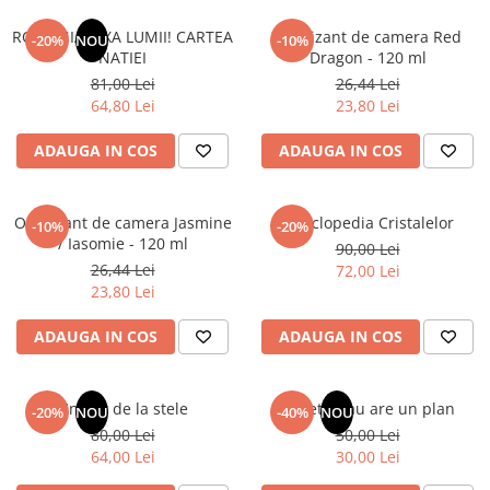
ROMANIA, AXA LUMII! CARTEA
Odorizant de camera Red
-20%
NOU
-10%
NATIEI
Dragon - 120 ml
81,00 Lei
26,44 Lei
64,80 Lei
23,80 Lei
ADAUGA IN COS
ADAUGA IN COS
Odorizant de camera Jasmine
Enciclopedia Cristalelor
-10%
-20%
/ Iasomie - 120 ml
90,00 Lei
26,44 Lei
72,00 Lei
23,80 Lei
ADAUGA IN COS
ADAUGA IN COS
Un dar de la stele
Sufletul tau are un plan
-20%
NOU
-40%
NOU
80,00 Lei
50,00 Lei
64,00 Lei
30,00 Lei