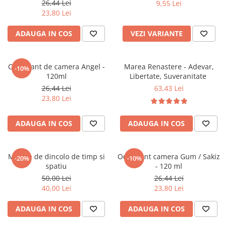
26,44 Lei
9,55 Lei
Povesti ilustrate
23,80 Lei
Povesti - Basme - Legende
ADAUGA IN COS
VEZI VARIANTE
Realitatea Augmentata
Religie pentru copii
ScienceConnection
Odorizant de camera Angel -
Marea Renastere - Adevar,
-10%
120ml
Libertate, Suveranitate
TP ROLL
26,44 Lei
63,43 Lei
23,80 Lei
ADAUGA IN COS
ADAUGA IN COS
Mesaje de dincolo de timp si
Odorizant camera Gum / Sakiz
-20%
-10%
spatiu
- 120 ml
50,00 Lei
26,44 Lei
40,00 Lei
23,80 Lei
ADAUGA IN COS
ADAUGA IN COS