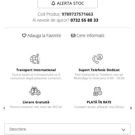
ALERTA STOC
Elevi de 10 plus
Cod Produs:
9789737571663
Lecturi Scolare
Ai nevoie de ajutor?
0732 55 88 33
Lumea Copilariei
Ma pregatesc pentru scoala
Adauga la Favorite
Cere informatii
Manuale - Carte Scolara
Clasa a II-a
Clasa a III-a
Clasa a IV-a
Transport International
Suport Telefonic Dedicat
Clasa a V-a
Costul exact al transportului va fi
Poți Comanda și Telefonic sau pe
comunicat după plasarea comenzii.
WhatsApp în Intervalul 9:00 - 18:00
Clasa a VI-a
Clasa a VII-a
Clasa a VIII-a
Livrare Gratuită
PLATĂ ÎN RATE
Clasa I
Pentru comenzi mai mari de 300 lei
Cumperi acum, plătești mai târziu
Clasa pregatitoare
Limbi Straine
Descriere
Povesti