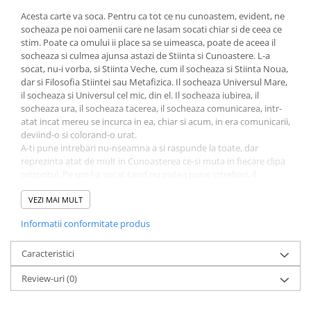
Povesti ilustrate
Acesta carte va soca. Pentru ca tot ce nu cunoastem, evident, ne
Povesti - Basme - Legende
socheaza pe noi oamenii care ne lasam socati chiar si de ceea ce
stim. Poate ca omului ii place sa se uimeasca, poate de aceea il
Realitatea Augmentata
socheaza si culmea ajunsa astazi de Stiinta si Cunoastere. L-a
socat, nu-i vorba, si Stiinta Veche, cum il socheaza si Stiinta Noua,
Religie pentru copii
dar si Filosofia Stiintei sau Metafizica. Il socheaza Universul Mare,
ScienceConnection
il socheaza si Universul cel mic, din el. Il socheaza iubirea, il
socheaza ura, il socheaza tacerea, il socheaza comunicarea, intr-
TP ROLL
atat incat mereu se incurca in ea, chiar si acum, in era comunicarii,
deviind-o si colorand-o urat.
A-ti pune intrebari nu-nseamna a si raspunde la toate, dar
reprezinta atat de mult in Cunoasterea ce-si muta in fiecare clipa
orizontul. Pe om l-a socat cand nu putea pune intrebari, il
socheaza si acum cand poate.
Aceasta carte este o carte despre intrebari si speranta. Speranta
VEZI MAI MULT
este, cu adevarat, un imprumut dar numai un imprumut facut
Informatii conformitate produs
fericirii. Or, nu acesta este sensul?
Caracteristici
Profesorul univ. dr. Dumitru Constantin-Dulcan este medic
Review-uri
(0)
neurolog si psihiatru, autor a numeroase monografii, tratate,
lucrari si carti de certa valoare stiintifica dar si eseistica, cu ample
deschideri spre fascinantele domenii ale Filosofiei stiintei. Cartea