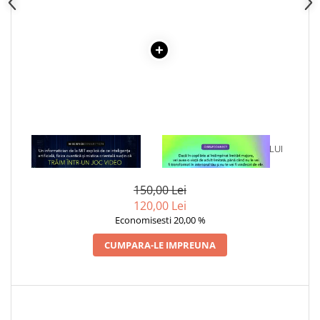
Cadouri
Carti in dar
Carti pentru copii
Beletristica
Literatura Romana
Literatura Universala
Poezie
1 x IPOTEZA SIMULARII
1 x VINDECAREA COPILULUI
SF & Fantasy
INTERIOR
Carte Prescolara, Joc
150,00 Lei
Carti cartonate
120,00 Lei
Descopera lumea
Economisesti 20,00 %
Descopera si invata
CUMPARA-LE IMPREUNA
Din ograda
Povesti pe roti
Primele notiuni
Carti de colorat