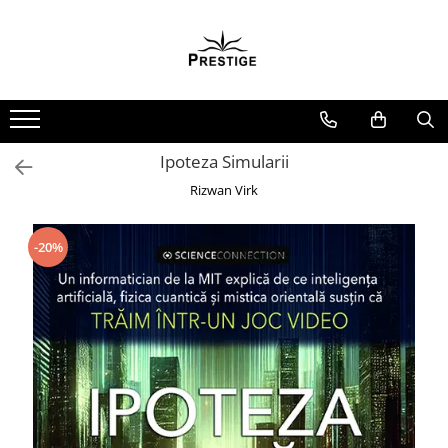
Toate Produsele
Noutati
Promotii
Pachete Speciale Carti
Ipoteza Simularii
Spiritualitate - Ezoterism
Rizwan Virk
AngelConnection
Arte Divinatorii
-20%
Astrologie
Chiromantie
Dezvoltare Spirituala
KidConnection
Minte Corp
New Illuminati Files