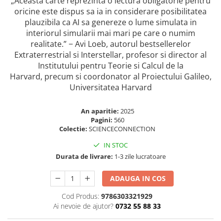
„Aceasta carte reprezinta o lectura obligatorie pentru
Masaj
oricine este dispus sa ia in considerare posibilitatea
plauzibila ca AI sa genereze o lume simulata in
MedConnect
interiorul simularii mai mari pe care o numim
Medicina & Farmacie
realitate.” − Avi Loeb, autorul bestsellerelor
Medicina Pentru Toti
Extraterrestrial si Interstellar, profesor si director al
Institutului pentru Teorie si Calcul de la
SealfHealing
Harvard, precum si coordonator al Proiectului Galileo,
Sport
Universitatea Harvard
Starea de bine
An aparitie:
2025
Terapii Alternative
Pagini:
560
AudioBook
Colectie:
SCIENCECONNECTION
Beletristica
IN STOC
Biografii, Memorii, Jurnale
Durata de livrare:
1-3 zile lucratoare
Carti erotice
ADAUGA IN COS
Carti pentru Adolescenti, Young
Adult
Cod Produs:
9786303321929
Ai nevoie de ajutor?
0732 55 88 33
Crime, Thriller, Mistery