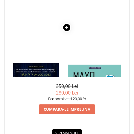
COLOREAZA CU PRIETENII
De colorat
Pot desena minunat
Sa coloram cu Nicol
Carti educative
Codul copiilor de succes
Copii 0-7 ani
Clubul Premiantilor
1 x IPOTEZA SIMULARII
1 x MAYO CLINIC. CARTEA
Super pitici 2-5 ani
ESENTIALA DESPRE DIABETUL
Culegeri Auxiliare
ZAHARAT
350,00 Lei
Dezvoltare personala
280,00 Lei
Dictionare
Economisesti 20,00 %
Enciclopedii
CUMPARA-LE IMPREUNA
Kids Book Club
Legende istorice
VEZI MAI MULT
Literatura Scolara