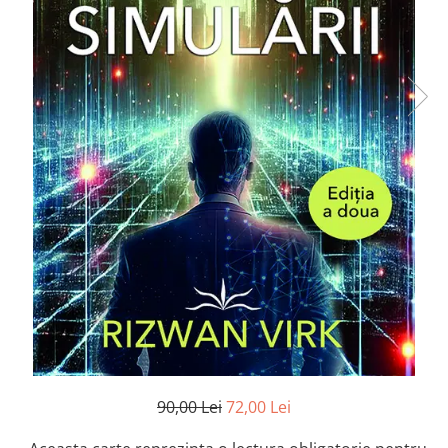
Numerologie
Paranormal
Parapsihologie
Ramtha
Audiobook
ReConnect
Religie
Crestinism
ScienceConnection
SelfConnect
SelfHealing
Vindecare Spirituala
Sanatate
Diete
90,00 Lei
72,00 Lei
Gastronomik