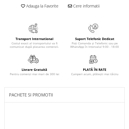
Literatura Romana
Adauga la Favorite
Cere informatii
Literatura Universala
Poezie
Romane de dragoste, Carti
romantice
Transport International
Suport Telefonic Dedicat
Costul exact al transportului va fi
Poți Comanda și Telefonic sau pe
Senzatii/Dragoste
comunicat după plasarea comenzii.
WhatsApp în Intervalul 9:00 - 18:00
Senzatii/Erotic
Senzatii/Suspans
Livrare Gratuită
PLATĂ ÎN RATE
Senzatii/Thriller
Pentru comenzi mai mari de 300 lei
Cumperi acum, plătești mai târziu
SF & Fantasy
Teatru
PACHETE SI PROMOTII
Teens Book Club
Umor
Birotica & Papetarie
Adezivi si benzi adezive