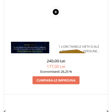
Articole Birotica
Accesorii Arhivare
Calculator
Hartie si Accesorii
Instrumente de scris
Organizare si Arhivare
Seturi birotica
1 x IPOTEZA SIMULARII
1 x DIN TAINELE VIETII SI ALE
Articole scolare
UNIVERSULUI - VERSIUNE
ORIGINALA DIN 1939.
Arta
VOLUMELE I-III. CUTIE DE
240,00 Lei
Caiete si Carnetele scolare
COLECTIE -SCARLAT
177,00 Lei
DEMETRESCU
Coperti, Mape, Etichete
Economisesti 26,25 %
Ghiozdane si Penare scolare
CUMPARA-LE IMPREUNA
Instrumente de scris
Instrumente si Truse Geometrie
Seturi scolare
Calculator
Consumabile & Accesorii