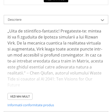
Elevi de 10 plus
Lecturi Scolare
Descriere
Lumea Copilariei
Ma pregatesc pentru scoala
„Uita de stiintifico-fantastic! Pregateste-te: mintea
Manuale - Carte Scolara
iti va fi zguduita de Ipoteza simularii a lui Rizwan
Virk. De la mecanica cuantica la realitatea virtuala
Clasa a II-a
si augmentata, Virk leaga toate aceste puncte intr-
Clasa a III-a
un mod accesibil si profund convingator. In caz ca
Clasa a IV-a
te-ai intrebat vreodata daca traim in Matrix, acesta
Clasa a V-a
este ghidul esential catre adevarata natura a
Clasa a VI-a
realitatii.” − Chen Qiufan, autorul volumului Waste
Clasa a VII-a
Tide si coautor al AI 2041: Ten Visions for Our
Clasa a VIII-a
Future
Clasa I
Clasa pregatitoare
„Iei pilula rosie si continui sa citesti, iar Rizwan Virk,
VEZI MAI MULT
Limbi Straine
informatician si autor al Ipotezei simularii, iti va
Informatii conformitate produs
arata cat de adanca este vizuina iepurelui.” − BBC
Povesti