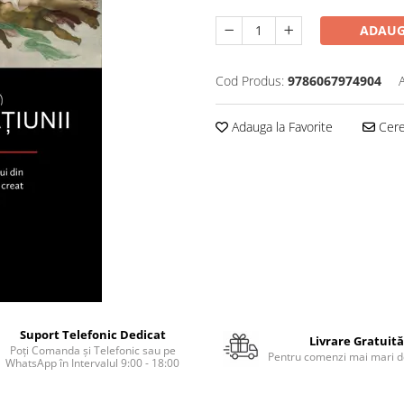
ADAUG
Cod Produs:
9786067974904
Adauga la Favorite
Cere 
Suport Telefonic Dedicat
Livrare Gratuită
Poți Comanda și Telefonic sau pe
Pentru comenzi mai mari de
WhatsApp în Intervalul 9:00 - 18:00