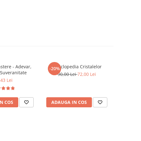
tere - Adevar,
Enciclopedia Cristalelor
ROMANIA, 
-20%
-20%
 Suveranitate
90,00 Lei
72,00 Lei
,43 Lei
81,0
N COS
ADAUGA IN COS
ADAUG