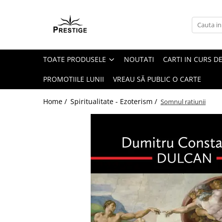
Toate Produsele
Noutati
TOATE PRODUSELE
NOUTATI
CARTI IN CURS DE
Promotii
Pachete Speciale Carti
PROMOTIILE LUNII
VREAU SĂ PUBLIC O CARTE
Spiritualitate - Ezoterism
Home /
Spiritualitate - Ezoterism /
Somnul ratiunii
AngelConnection
Arte Divinatorii
Astrologie
Chiromantie
Dezvoltare Spirituala
KidConnection
Minte Corp
New Illuminati Files