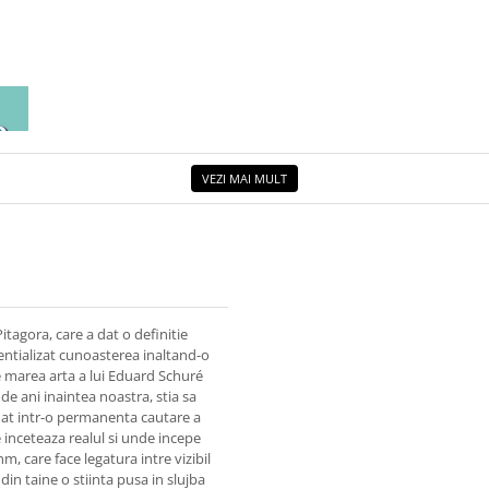
EA
ETUL
VEZI MAI MULT
tagora, care a dat o definitie
sentializat cunoasterea inaltand-o
e marea arta a lui Eduard Schuré
 de ani inaintea noastra, stia sa
flat intr-o permanenta cautare a
e inceteaza realul si unde incepe
m, care face legatura intre vizibil
t din taine o stiinta pusa in slujba