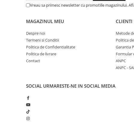
COLOREAZA CU PRIETENII
Vreau sa primesc newsletter cu promotiile magazinului. Af
De colorat
Pot desena minunat
MAGAZINUL MEU
CLIENTI
Sa coloram cu Nicol
Despre noi
Metode de
Carti educative
Termeni si Conditii
Politica d
Codul copiilor de succes
Politica de Confidentialitate
Garantia 
Copii 0-7 ani
Politica de livrare
Formular 
Contact
ANPC
Clubul Premiantilor
ANPC - SA
Super pitici 2-5 ani
Culegeri Auxiliare
SOCIAL
URMARESTE-NE IN SOCIAL MEDIA
Dezvoltare personala
Dictionare
Enciclopedii
Kids Book Club
Legende istorice
Literatura Scolara