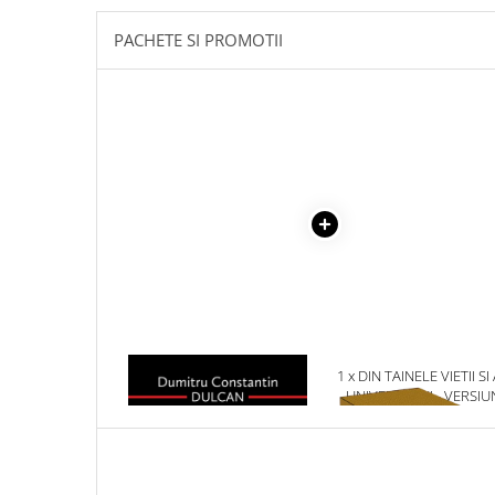
Masaj
PACHETE SI PROMOTII
MedConnect
Medicina & Farmacie
Medicina Pentru Toti
SealfHealing
Sport
Starea de bine
Terapii Alternative
AudioBook
Beletristica
Biografii, Memorii, Jurnale
1 x SOMNUL RATIUNII
1 x DIN TAINELE VIETII SI
Carti erotice
UNIVERSULUI - VERSIU
Carti pentru Adolescenti, Young
ORIGINALA DIN 1939.
VOLUMELE I-III. CUTIE 
Adult
COLECTIE -SCARLAT
Crime, Thriller, Mistery
DEMETRESCU