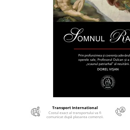
Numerologie
Paranormal
Parapsihologie
Ramtha
Audiobook
ReConnect
Religie
Crestinism
ScienceConnection
SelfConnect
SelfHealing
Vindecare Spirituala
Transport International
Sanatate
Costul exact al transportului va fi
Diete
comunicat după plasarea comenzii.
Gastronomik