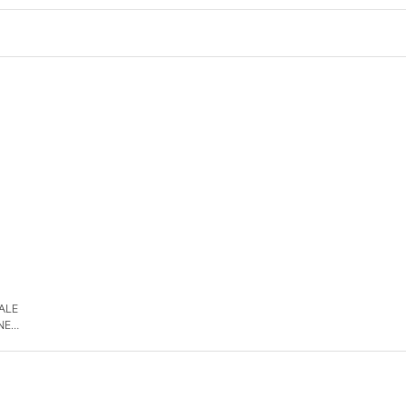
 ALE
NE
DE