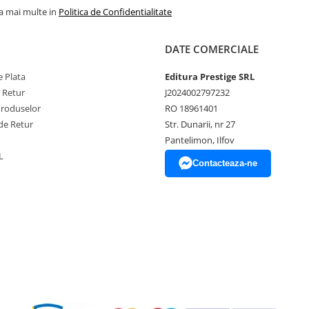
la mai multe in
Politica de Confidentialitate
DATE COMERCIALE
 Plata
Editura Prestige SRL
e Retur
J2024002797232
Produselor
RO 18961401
de Retur
Str. Dunarii, nr 27
Pantelimon, Ilfov
L
Contacteaza-ne