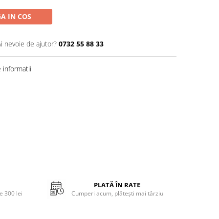
A IN COS
Ai nevoie de ajutor?
0732 55 88 33
informatii
PLATĂ ÎN RATE
 300 lei
Cumperi acum, plătești mai târziu