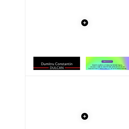
Literatura Romana
Literatura Universala
Poezie
Romane de dragoste, Carti
romantice
Senzatii/Dragoste
Senzatii/Erotic
Senzatii/Suspans
1 x SOMNUL RATIUNII
1 x VINDECAREA COPILU
INTERIOR
Senzatii/Thriller
SF & Fantasy
Teatru
Teens Book Club
Umor
Birotica & Papetarie
Adezivi si benzi adezive