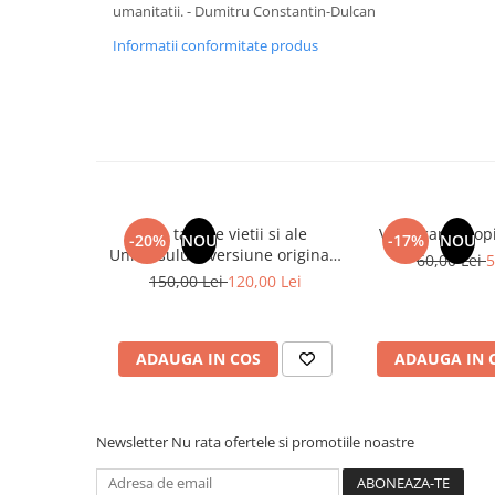
umanitatii. - Dumitru Constantin-Dulcan
Cadouri
Informatii conformitate produs
Carti in dar
Carti pentru copii
Beletristica
Literatura Romana
Literatura Universala
Poezie
Din tainele vietii si ale
Vindecarea copil
SF & Fantasy
-20%
NOU
-17%
NOU
Universului - versiune originala
60,00 Lei
5
Carte Prescolara, Joc
din 1939. Volumele I-III. Cutie
150,00 Lei
120,00 Lei
de colectie -Scarlat Demetrescu
Carti cartonate
Descopera lumea
ADAUGA IN COS
ADAUGA IN 
Descopera si invata
Din ograda
Povesti pe roti
Newsletter
Nu rata ofertele si promotiile noastre
Primele notiuni
Carti de colorat