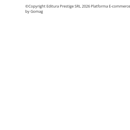
©Copyright Editura Prestige SRL 2026
Platforma E-commerc
Elevi de 10 plus
by Gomag
Lecturi Scolare
Lumea Copilariei
Ma pregatesc pentru scoala
Manuale - Carte Scolara
Clasa a II-a
Clasa a III-a
Clasa a IV-a
Clasa a V-a
Clasa a VI-a
Clasa a VII-a
Clasa a VIII-a
Clasa I
Clasa pregatitoare
Limbi Straine
Povesti