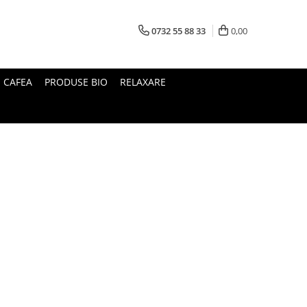
0732 55 88 33
0,00
I CAFEA
PRODUSE BIO
RELAXARE