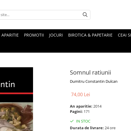
 APARITIE
PROMOTII
JOCURI
BIROTICA & PAPETARIE
CEAI S
Somnul ratiunii
Dumitru Constantin Dulcan
74,00 Lei
An aparitie:
2014
Pagini:
171
IN STOC
Durata de livrare:
24 ore