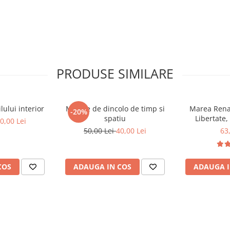
PRODUSE SIMILARE
ului interior
Mesaje de dincolo de timp si
Marea Renas
-20%
spatiu
Libertate,
0,00 Lei
50,00 Lei
40,00 Lei
63
COS
ADAUGA IN COS
ADAUGA I