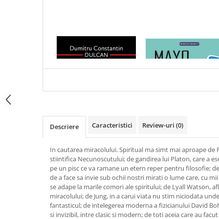
Articole Birotica
Accesorii Arhivare
Calculator
1 x SOMNUL RATIUNII
1 x MAYO CLINIC. CART
Hartie si Accesorii
ESENTIALA DESPRE DIAB
Instrumente de scris
ZAHARAT
Organizare si Arhivare
Seturi birotica
Articole scolare
Arta
Caiete si Carnetele scolare
Caracteristici
Review-uri
(0)
Descriere
Coperti, Mape, Etichete
In cautarea miracolului. Spiritual ma simt mai aproape de Pi
Ghiozdane si Penare scolare
stiintifica Necunoscutului; de gandirea lui Platon, care a e
Instrumente de scris
pe un pisc ce va ramane un etern reper pentru filosofie; d
Instrumente si Truse Geometrie
de a face sa invie sub ochii nostri mirati o lume care, cu mii
se adape la marile comori ale spiritului; de Lyall Watson, a
Seturi scolare
miracolului; de Jung, in a carui viata nu stim niciodata und
Calculator
fantasticul; de intelegerea moderna a fizicianului David Boh
si invizibil, intre clasic si modern; de toti aceia care au facu
Consumabile & Accesorii