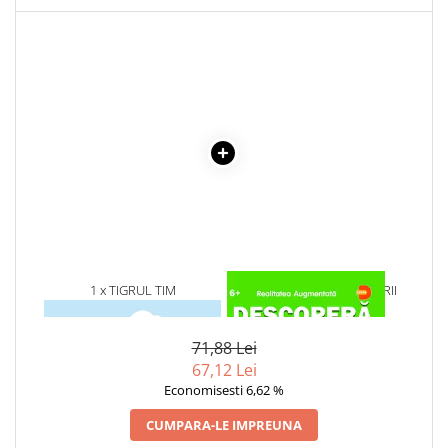
Cadouri
Carti in dar
Carti pentru copii
Beletristica
Literatura Romana
Literatura Universala
Poezie
SF & Fantasy
Carte Prescolara, Joc
Carti cartonate
1 x TIGRUL TIM
1 x DESCOPERA DINOZAURII
Descopera lumea
IN 4D
Descopera si invata
71,88 Lei
Din ograda
67,12 Lei
Povesti pe roti
Economisesti 6,62 %
Primele notiuni
CUMPARA-LE IMPREUNA
Carti de colorat