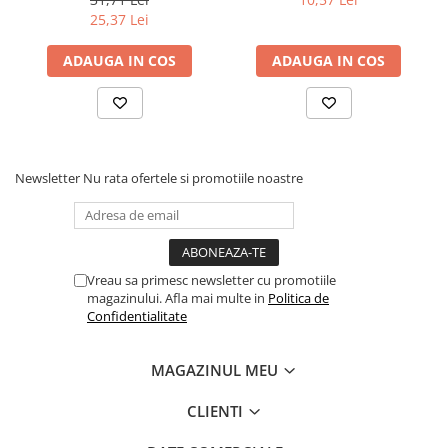
Povesti ilustrate
25,37 Lei
Povesti - Basme - Legende
ADAUGA IN COS
ADAUGA IN COS
Realitatea Augmentata
Religie pentru copii
ScienceConnection
TP ROLL
Newsletter
Nu rata ofertele si promotiile noastre
Ceai si Cafea
Cafea
Cafea terapeutica
Vreau sa primesc newsletter cu promotiile
Ceai
magazinului. Afla mai multe in
Politica de
Confidentialitate
Dezvoltare Personala
BUSINESS
MAGAZINUL MEU
Carti de joc
Dezvoltare Personala Adulti
CLIENTI
Dezvoltare Profesionala