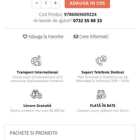
ADAUGA IN COS
Masaj
MedConnect
Cod Produs:
9786069609224
Ai nevoie de ajutor?
0732 55 88 33
Medicina & Farmacie
Medicina Pentru Toti
Adauga la Favorite
Cere informatii
SealfHealing
Sport
Starea de bine
Terapii Alternative
Transport International
Suport Telefonic Dedicat
Costul exact al transportului va fi
Poți Comanda și Telefonic sau pe
comunicat după plasarea comenzii.
WhatsApp în Intervalul 9:00 - 18:00
AudioBook
Beletristica
Biografii, Memorii, Jurnale
Livrare Gratuită
PLATĂ ÎN RATE
Carti erotice
Pentru comenzi mai mari de 300 lei
Cumperi acum, plătești mai târziu
Carti pentru Adolescenti, Young
Adult
PACHETE SI PROMOTII
Crime, Thriller, Mistery