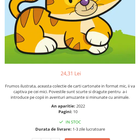
Numerologie
Paranormal
Parapsihologie
Ramtha
Audiobook
ReConnect
Religie
Crestinism
24,31 Lei
ScienceConnection
Frumos ilustrata, aceasta colectie de carti cartonate in format mic, ii va
SelfConnect
captiva pe cei mici. Povestile sunt scurte si dragute pentru a-i
SelfHealing
introduce pe copii in aventuri amuzante si minunate cu animale.
An aparitie:
2022
Vindecare Spirituala
Pagini:
10
Sanatate
IN STOC
Diete
Durata de livrare:
1-3 zile lucratoare
Gastronomik