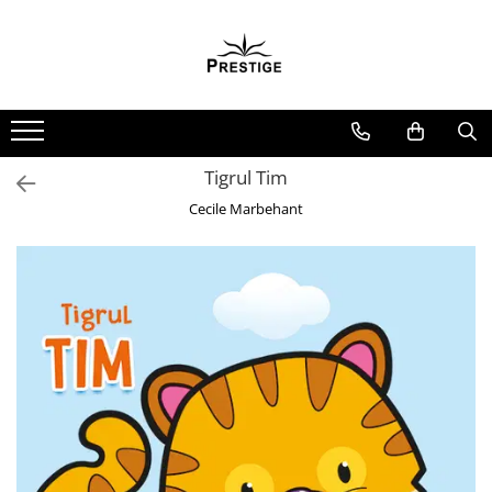
Toate Produsele
Noutati
Promotii
Pachete Speciale Carti
Tigrul Tim
Spiritualitate - Ezoterism
Cecile Marbehant
AngelConnection
Arte Divinatorii
Astrologie
Chiromantie
Dezvoltare Spirituala
KidConnection
Minte Corp
New Illuminati Files