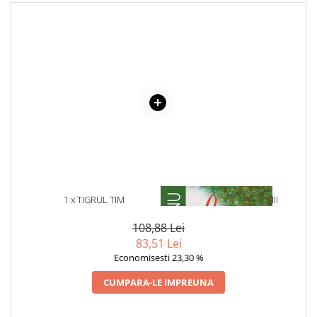
Literatura Romana
Literatura Universala
Poezie
Romane de dragoste, Carti
romantice
Senzatii/Dragoste
Senzatii/Erotic
Senzatii/Suspans
Senzatii/Thriller
SF & Fantasy
1 x TIGRUL TIM
1 x LA MEDELENI - VOL. I-III
Teatru
108,88 Lei
Teens Book Club
83,51 Lei
Economisesti 23,30 %
Umor
CUMPARA-LE IMPREUNA
Birotica & Papetarie
Adezivi si benzi adezive