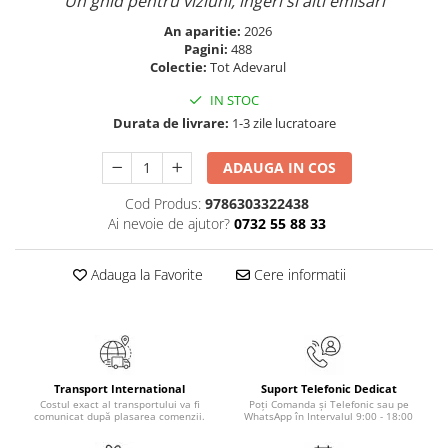
Un ghid pentru viziuni, ingeri si alti emisari
Masaj
An aparitie:
2026
MedConnect
Pagini:
488
Colectie:
Tot Adevarul
Medicina & Farmacie
IN STOC
Medicina Pentru Toti
Durata de livrare:
1-3 zile lucratoare
SealfHealing
ADAUGA IN COS
Sport
Starea de bine
Cod Produs:
9786303322438
Ai nevoie de ajutor?
0732 55 88 33
Terapii Alternative
AudioBook
Adauga la Favorite
Cere informatii
Beletristica
Biografii, Memorii, Jurnale
Carti erotice
Carti pentru Adolescenti, Young
Transport International
Suport Telefonic Dedicat
Adult
Costul exact al transportului va fi
Poți Comanda și Telefonic sau pe
comunicat după plasarea comenzii.
WhatsApp în Intervalul 9:00 - 18:00
Crime, Thriller, Mistery