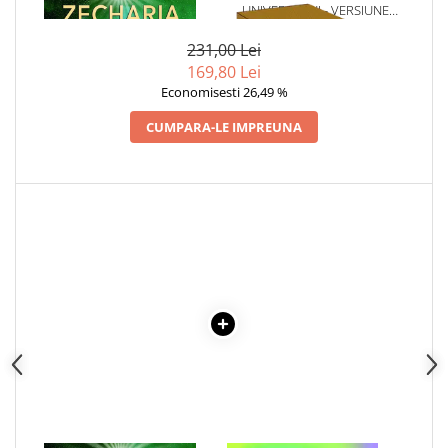
UNIVERSULUI - VERSIUNE
Articole Birotica
ORIGINALA DIN 1939.
Accesorii Arhivare
VOLUMELE I-III. CUTIE DE
231,00 Lei
COLECTIE -SCARLAT
Calculator
169,80 Lei
DEMETRESCU
Economisesti 26,49 %
Hartie si Accesorii
Instrumente de scris
CUMPARA-LE IMPREUNA
Organizare si Arhivare
Seturi birotica
Articole scolare
Arta
Caiete si Carnetele scolare
Coperti, Mape, Etichete
Ghiozdane si Penare scolare
Instrumente de scris
Instrumente si Truse Geometrie
Seturi scolare
Calculator
Consumabile & Accesorii