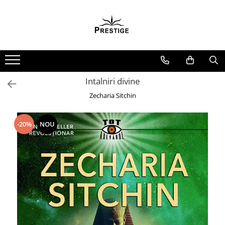
Toate Produsele
Noutati
Promotii
Pachete Speciale Carti
Intalniri divine
Spiritualitate - Ezoterism
Zecharia Sitchin
AngelConnection
Arte Divinatorii
-20%
NOU
Astrologie
Chiromantie
Dezvoltare Spirituala
KidConnection
Minte Corp
New Illuminati Files