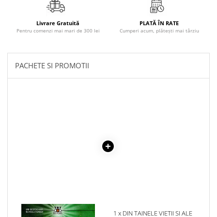
Literatura Romana
Literatura Universala
Livrare Gratuită
PLATĂ ÎN RATE
Pentru comenzi mai mari de 300 lei
Cumperi acum, plătești mai târziu
Poezie
Romane de dragoste, Carti
romantice
PACHETE SI PROMOTII
Senzatii/Dragoste
Senzatii/Erotic
Senzatii/Suspans
Senzatii/Thriller
SF & Fantasy
Teatru
Teens Book Club
Umor
Birotica & Papetarie
Adezivi si benzi adezive
1 x INTALNIRI DIVINE
1 x DIN TAINELE VIETII SI ALE