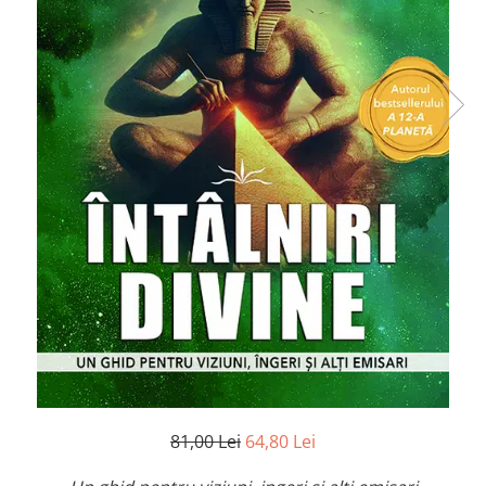
Numerologie
Paranormal
Parapsihologie
Ramtha
Audiobook
ReConnect
Religie
Crestinism
ScienceConnection
SelfConnect
SelfHealing
Vindecare Spirituala
Sanatate
Diete
81,00 Lei
64,80 Lei
Gastronomik