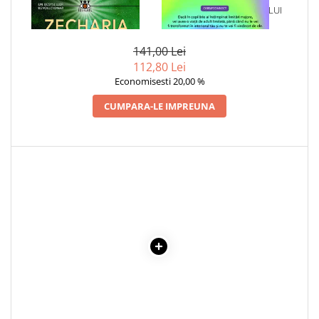
1 x INTALNIRI DIVINE
1 x VINDECAREA COPILULUI
Cadouri
INTERIOR
Carti in dar
141,00 Lei
Carti pentru copii
112,80 Lei
Beletristica
Economisesti 20,00 %
Literatura Romana
CUMPARA-LE IMPREUNA
Literatura Universala
Poezie
SF & Fantasy
Carte Prescolara, Joc
Carti cartonate
Descopera lumea
Descopera si invata
Din ograda
Povesti pe roti
Primele notiuni
Carti de colorat