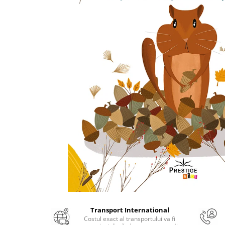
Numerologie
Paranormal
Parapsihologie
Ramtha
Audiobook
ReConnect
Religie
Crestinism
ScienceConnection
SelfConnect
SelfHealing
Vindecare Spirituala
Sanatate
Diete
Transport International
Gastronomik
Costul exact al transportului va fi