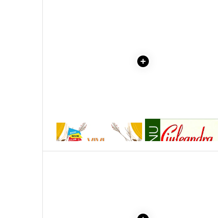
Literatura Romana
Literatura Universala
Poezie
Romane de dragoste, Carti
romantice
Senzatii/Dragoste
Senzatii/Erotic
Senzatii/Suspans
Senzatii/Thriller
1 x VIVI, VEVERITA CU
1 x CIULEANDRA
SF & Fantasy
FALCUTE - VALORI MORALE:
O POVESTE DESPRE LACOMIE
Teatru
SI EGOISM
Teens Book Club
Umor
Birotica & Papetarie
Adezivi si benzi adezive