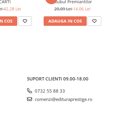
CARTI
Clubul Premiantilor
ei
42,28 Lei
20,09 Lei
14,06 Lei
N COS
ADAUGA IN COS
ADAUG
SUPORT CLIENTI
09.00-18.00
0732 55 88 33
comenzi@edituraprestige.ro