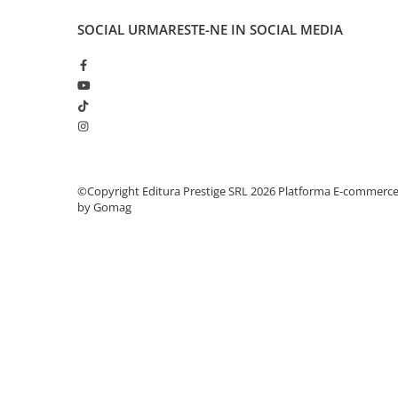
Elevi de 10 plus
SOCIAL
URMARESTE-NE IN SOCIAL MEDIA
Lecturi Scolare
Lumea Copilariei
Ma pregatesc pentru scoala
Manuale - Carte Scolara
Clasa a II-a
Clasa a III-a
©Copyright Editura Prestige SRL 2026
Platforma E-commerc
Clasa a IV-a
by Gomag
Clasa a V-a
Clasa a VI-a
Clasa a VII-a
Clasa a VIII-a
Clasa I
Clasa pregatitoare
Limbi Straine
Povesti