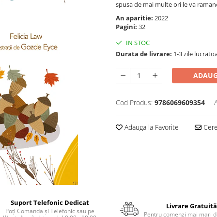
spusa de mai multe ori le va raman
An aparitie:
2022
Pagini:
32
IN STOC
Durata de livrare:
1-3 zile lucrato
ADAUG
Cod Produs:
9786069609354
Adauga la Favorite
Cere 
Suport Telefonic Dedicat
Livrare Gratuită
Poți Comanda și Telefonic sau pe
Pentru comenzi mai mari de