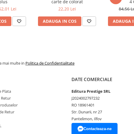
plus
carte de colorat
4 
62,01 Lei
22,20 Lei
84,56 L
COS
ADAUGA IN COS
ADAUGA I
la mai multe in
Politica de Confidentialitate
DATE COMERCIALE
 Plata
Editura Prestige SRL
e Retur
J2024002797232
Produselor
RO 18961401
de Retur
Str. Dunarii, nr 27
Pantelimon, Ilfov
L
Contacteaza-ne