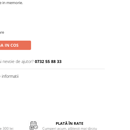
e in memorie.
are
A IN COS
Ai nevoie de ajutor?
0732 55 88 33
informatii
PLATĂ ÎN RATE
 300 lei
Cumperi acum, plătești mai târziu