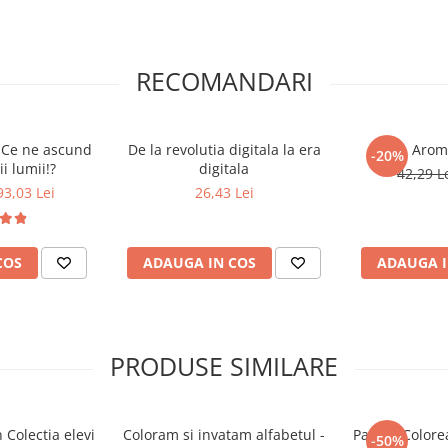
RECOMANDARI
 Ce ne ascund
De la revolutia digitala la era
Arom
-20%
i lumii!?
digitala
42,29 L
93,03 Lei
26,43 Lei
COS
ADAUGA IN COS
ADAUGA I
PRODUSE SIMILARE
 Colectia elevi
Coloram si invatam alfabetul -
Pachet Colore
-50%