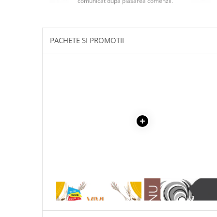
comunicat după plasarea comenzii.
Masaj
MedConnect
Medicina & Farmacie
PACHETE SI PROMOTII
Medicina Pentru Toti
SealfHealing
Sport
Starea de bine
Terapii Alternative
AudioBook
Beletristica
Biografii, Memorii, Jurnale
Carti erotice
Carti pentru Adolescenti, Young
1 x VIVI, VEVERITA CU
1 x ADAM SI EVA
Adult
FALCUTE - VALORI MORALE:
O POVESTE DESPRE LACOMIE
Crime, Thriller, Mistery
SI EGOISM