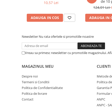
de 10 
10,57 Lei
COLOREAZA CU PRIETENII
124,01 Lei
De colorat
Pot desena minunat
ADAUGA IN COS
ADAUGA IN 
Sa coloram cu Nicol
Carti educative
Newsletter
Nu rata ofertele si promotiile noastre
Codul copiilor de succes
Copii 0-7 ani
Clubul Premiantilor
Vreau sa primesc newsletter cu promotiile magazinului. Af
Super pitici 2-5 ani
Culegeri Auxiliare
MAGAZINUL MEU
CLIENTI
Dezvoltare personala
Despre noi
Metode de
Dictionare
Termeni si Conditii
Politica d
Politica de Confidentialitate
Garantia 
Enciclopedii
Politica de livrare
Formular 
Kids Book Club
Contact
ANPC
Legende istorice
ANPC - SA
Literatura Scolara