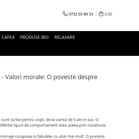
0732 55 88 33
0,00
I CAFEA
PRODUSE BIO
RELAXARE
te - Valori morale: O poveste despre
nt scrise pentru copii, de la varsta de 5 ani in sus. O
iferite tipuri de comportament este aceea prin naratiune.
personaje curajoase si fabulele, cu atat mai mult. O poveste