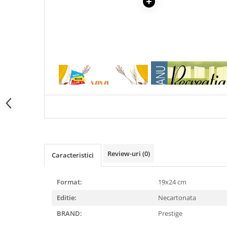
Articole Birotica
Accesorii Arhivare
Calculator
Hartie si Accesorii
Instrumente de scris
1 x VIVI, VEVERITA CU
1 x RECREATIA MARE
Organizare si Arhivare
FALCUTE - VALORI MORALE:
Seturi birotica
O POVESTE DESPRE LACOMIE
SI EGOISM
Articole scolare
Arta
Caiete si Carnetele scolare
Coperti, Mape, Etichete
Review-uri
(0)
Caracteristici
Ghiozdane si Penare scolare
Instrumente de scris
Instrumente si Truse Geometrie
Format:
19x24 cm
Seturi scolare
Editie:
Necartonata
Calculator
BRAND:
Prestige
Consumabile & Accesorii