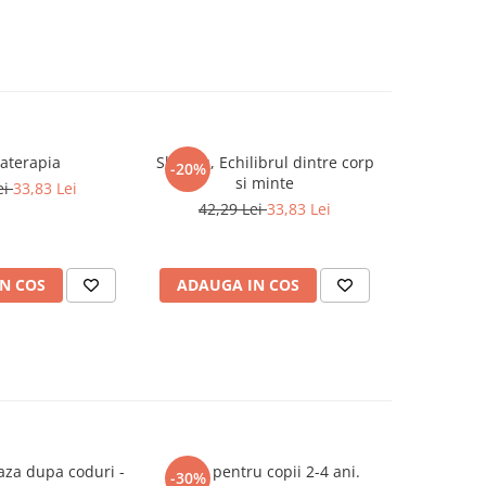
aterapia
Shiatsu, Echilibrul dintre corp
Mica Siren
-20%
si minte
ei
33,83 Lei
42,29 Lei
33,83 Lei
N COS
ADAUGA IN COS
ADAUG
aza dupa coduri -
Teste pentru copii 2-4 ani.
Vr
-30%