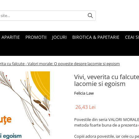
 APARITIE
PROMOTII
JOCURI
BIROTICA & PAPETARIE
CEAI S
erita cu falcute - Valori morale: O poveste despre lacomie si egoism
Vivi, veverita cu falcu
lacomie si egoism
Felicia Law
26,43 Lei
Povestile din seria VALORI MORALE su
metoda foarte buna de a prezenta d
Copiii adora povestile, iar cele cu 