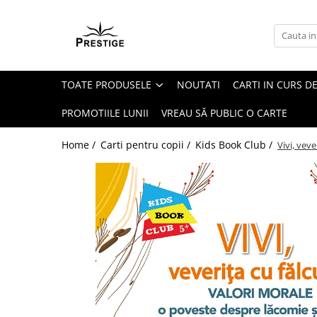
Toate Produsele
Noutati
TOATE PRODUSELE
NOUTATI
CARTI IN CURS DE
Promotii
Pachete Speciale Carti
PROMOTIILE LUNII
VREAU SĂ PUBLIC O CARTE
Spiritualitate - Ezoterism
Home /
Carti pentru copii /
Kids Book Club /
Vivi, vev
AngelConnection
Arte Divinatorii
Astrologie
Chiromantie
Dezvoltare Spirituala
KidConnection
Minte Corp
New Illuminati Files