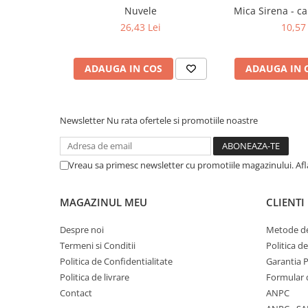
COLOREAZA CU PRIETENII
Nuvele
Mica Sirena - ca
De colorat
26,43 Lei
10,57 
Pot desena minunat
Sa coloram cu Nicol
ADAUGA IN COS
ADAUGA IN 
Carti educative
Codul copiilor de succes
Newsletter
Nu rata ofertele si promotiile noastre
Copii 0-7 ani
Clubul Premiantilor
Super pitici 2-5 ani
Vreau sa primesc newsletter cu promotiile magazinului. Af
Culegeri Auxiliare
Dezvoltare personala
MAGAZINUL MEU
CLIENTI
Dictionare
Despre noi
Metode de
Enciclopedii
Termeni si Conditii
Politica d
Politica de Confidentialitate
Garantia 
Kids Book Club
Politica de livrare
Formular 
Legende istorice
Contact
ANPC
Literatura Scolara