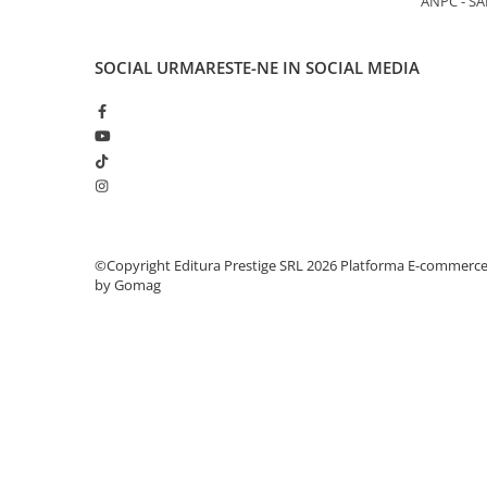
ANPC - SA
Elevi de 10 plus
Lecturi Scolare
SOCIAL
URMARESTE-NE IN SOCIAL MEDIA
Lumea Copilariei
Ma pregatesc pentru scoala
Manuale - Carte Scolara
Clasa a II-a
Clasa a III-a
Clasa a IV-a
©Copyright Editura Prestige SRL 2026
Platforma E-commerc
Clasa a V-a
by Gomag
Clasa a VI-a
Clasa a VII-a
Clasa a VIII-a
Clasa I
Clasa pregatitoare
Limbi Straine
Povesti