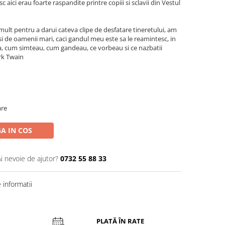
c aici erau foarte raspandite printre copiii si sclavii din Vestul
mult pentru a darui cateva clipe de desfatare tineretului, am
si de oamenii mari, caci gandul meu este sa le reamintesc, in
ra, cum simteau, cum gandeau, ce vorbeau si ce nazbatii
rk Twain
are
A IN COS
Ai nevoie de ajutor?
0732 55 88 33
informatii
PLATĂ ÎN RATE