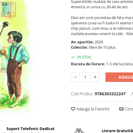
Superstitiile ciudate de care amintes
Americii, in urma cu 30-40 de ani.
Desi am scris povestea de fata mai 
speranta ca ea va fi luata in seama 
chip placut, cum erau si ei odinioa
ciudate puneau uneori la cale. - Ma
An aparitie:
2026
Colectie:
Elevi de 10 plus
IN STOC
Durata de livrare:
1-3 zile lucrato
ADAUG
Cod Produs:
9786303322247
Adauga la Favorite
Cere 
Suport Telefonic Dedicat
Livrare Gratuită