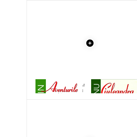
Literatura Romana
Literatura Universala
Poezie
Romane de dragoste, Carti
romantice
Senzatii/Dragoste
Senzatii/Erotic
Senzatii/Suspans
Senzatii/Thriller
SF & Fantasy
1 x AVENTURILE LUI TOM
1 x CIULEANDRA
SAWYER - MARK TWAIN
Teatru
Teens Book Club
Umor
Birotica & Papetarie
Adezivi si benzi adezive