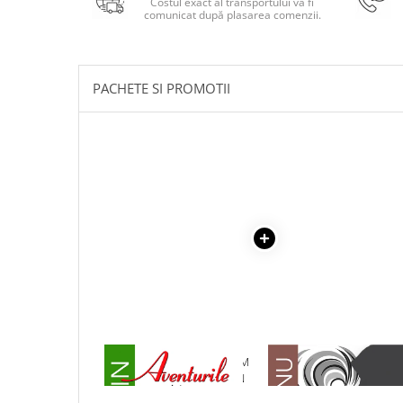
Costul exact al transportului va fi
Masaj
comunicat după plasarea comenzii.
MedConnect
Medicina & Farmacie
PACHETE SI PROMOTII
Medicina Pentru Toti
SealfHealing
Sport
Starea de bine
Terapii Alternative
AudioBook
Beletristica
Biografii, Memorii, Jurnale
Carti erotice
Carti pentru Adolescenti, Young
Adult
1 x AVENTURILE LUI TOM
1 x ADAM SI EVA
SAWYER - MARK TWAIN
Crime, Thriller, Mistery