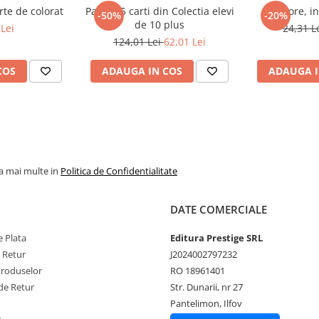
rte de colorat
Pachet 5 carti din Colectia elevi
Cuore, in
-50%
-20%
de 10 plus
Lei
24,31 L
124,01 Lei
62,01 Lei
COS
ADAUGA IN COS
ADAUGA I
la mai multe in
Politica de Confidentialitate
DATE COMERCIALE
 Plata
Editura Prestige SRL
e Retur
J2024002797232
Produselor
RO 18961401
de Retur
Str. Dunarii, nr 27
Pantelimon, Ilfov