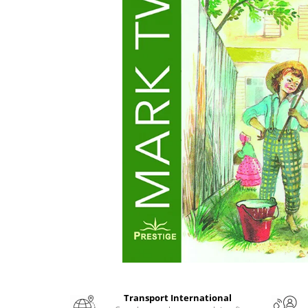
Numerologie
Paranormal
Parapsihologie
Ramtha
Audiobook
ReConnect
Religie
Crestinism
ScienceConnection
SelfConnect
SelfHealing
Vindecare Spirituala
Sanatate
Diete
Gastronomik
Transport International