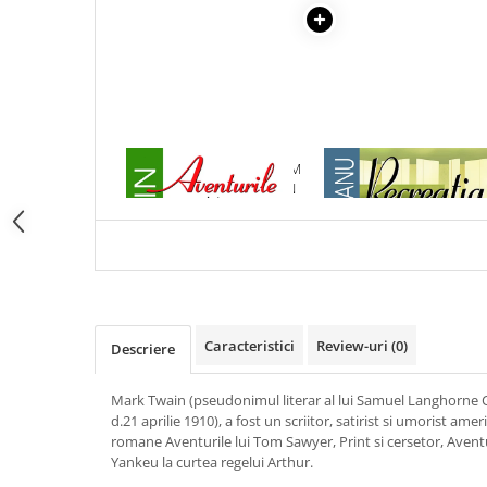
Articole Birotica
Accesorii Arhivare
Calculator
Hartie si Accesorii
Instrumente de scris
Organizare si Arhivare
1 x AVENTURILE LUI TOM
1 x RECREATIA MARE
Seturi birotica
SAWYER - MARK TWAIN
Articole scolare
Arta
Caiete si Carnetele scolare
Coperti, Mape, Etichete
Ghiozdane si Penare scolare
Caracteristici
Review-uri
(0)
Descriere
Instrumente de scris
Instrumente si Truse Geometrie
Mark Twain (pseudonimul literar al lui Samuel Langhorne 
Seturi scolare
d.21 aprilie 1910), a fost un scriitor, satirist si umorist am
romane Aventurile lui Tom Sawyer, Print si cersetor, Aventu
Calculator
Yankeu la curtea regelui Arthur.
Consumabile & Accesorii