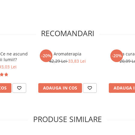
RECOMANDARI
 Ce ne ascund
Aromaterapia
Marea cura 
-20%
-20%
i lumii!?
42,29 Lei
33,83 Lei
20,09 L
93,03 Lei
COS
ADAUGA IN COS
ADAUGA I
PRODUSE SIMILARE