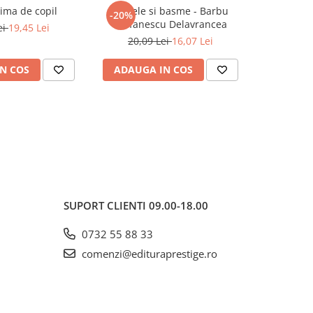
ima de copil
Nuvele si basme - Barbu
Afaris
-20%
Stefanescu Delavrancea
ei
19,45 Lei
20,09 Lei
16,07 Lei
N COS
ADAUGA IN COS
ADAUG
SUPORT CLIENTI
09.00-18.00
0732 55 88 33
comenzi@edituraprestige.ro