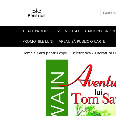
Toate Produsele
Noutati
TOATE PRODUSELE
NOUTATI
CARTI IN CURS DE
Promotii
Pachete Speciale Carti
PROMOTIILE LUNII
VREAU SĂ PUBLIC O CARTE
Spiritualitate - Ezoterism
Home /
Carti pentru copii /
Beletristica /
Literatura U
AngelConnection
Arte Divinatorii
Astrologie
Chiromantie
Dezvoltare Spirituala
KidConnection
Minte Corp
New Illuminati Files