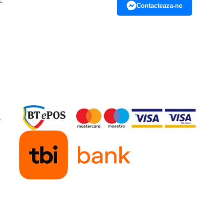
L
Contacteaza-ne
e