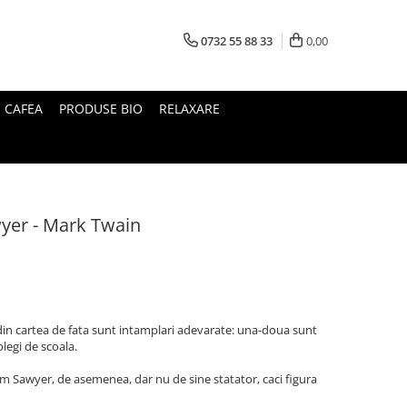
0732 55 88 33
0,00
I CAFEA
PRODUSE BIO
RELAXARE
wyer - Mark Twain
din cartea de fata sunt intamplari adevarate: una-doua sunt
olegi de scoala.
m Sawyer, de asemenea, dar nu de sine statator, caci figura