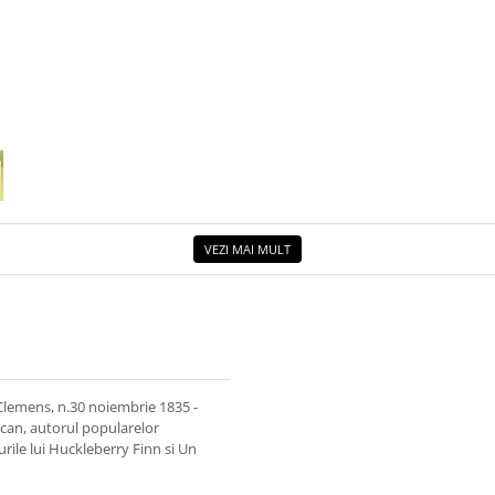
VEZI MAI MULT
Clemens, n.30 noiembrie 1835 -
erican, autorul popularelor
rile lui Huckleberry Finn si Un