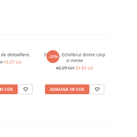
de detoxifiere.
Shiatsu, Echilibrul dintre corp
-20%
si minte
ei
16,07 Lei
42,29 Lei
33,83 Lei
N COS
ADAUGA IN COS