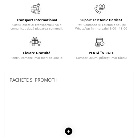
Elevi de 10 plus
Lecturi Scolare
Transport International
Suport Telefonic Dedicat
Lumea Copilariei
Costul exact al transportului va fi
Poți Comanda și Telefonic sau pe
comunicat după plasarea comenzii.
WhatsApp în Intervalul 9:00 - 18:00
Ma pregatesc pentru scoala
Manuale - Carte Scolara
Clasa a II-a
Livrare Gratuită
PLATĂ ÎN RATE
Pentru comenzi mai mari de 300 lei
Cumperi acum, plătești mai târziu
Clasa a III-a
Clasa a IV-a
Clasa a V-a
PACHETE SI PROMOTII
Clasa a VI-a
Clasa a VII-a
Clasa a VIII-a
Clasa I
Clasa pregatitoare
Limbi Straine
Povesti