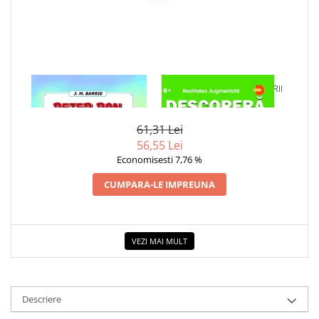
1 x PETER PAN
1 x DESCOPERA DINOZAURII
IN 4D
61,31 Lei
56,55 Lei
Economisesti 7,76 %
CUMPARA-LE IMPREUNA
VEZI MAI MULT
Descriere