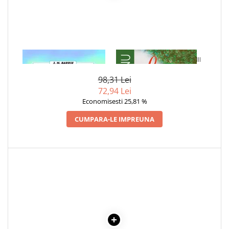
Povesti ilustrate
Povesti - Basme - Legende
Realitatea Augmentata
Religie pentru copii
1 x PETER PAN
1 x LA MEDELENI - VOL. I-III
ScienceConnection
98,31 Lei
TP ROLL
72,94 Lei
Economisesti 25,81 %
CUMPARA-LE IMPREUNA