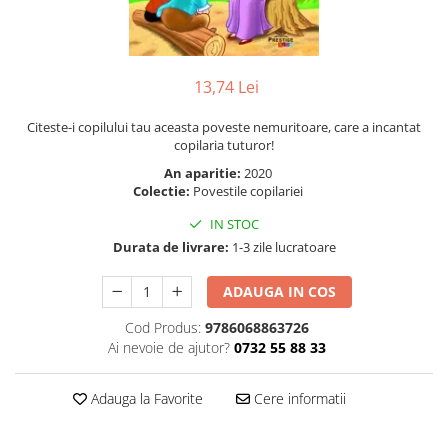
Instrumente de scris
Puzzle-uri
COLOREAZA CU PRIETENII
Audiobook
Instrumente si Truse Geometrie
Senzatii/Thriller
De colorat
Puzzle
ReConnect
Seturi scolare
Pot desena minunat
SF & Fantasy
Puzzle 3D Lemn
Religie
Calculator
Sa coloram cu Nicol
13,74 Lei
Teatru
Crestinism
Consumabile & Accesorii
Carti educative
Teens Book Club
Citeste-i copilului tau aceasta poveste nemuritoare, care a incantat
ScienceConnection
Codul copiilor de succes
copilaria tuturor!
Umor
SelfConnect
Copii 0-7 ani
An aparitie:
2020
Colectie:
Povestile copilariei
SelfHealing
Clubul Premiantilor
IN STOC
Vindecare Spirituala
Super pitici 2-5 ani
Durata de livrare:
1-3 zile lucratoare
Culegeri Auxiliare
Dezvoltare personala
ADAUGA IN COS
Dictionare
Cod Produs:
9786068863726
Ai nevoie de ajutor?
0732 55 88 33
Enciclopedii
Kids Book Club
Adauga la Favorite
Cere informatii
Legende istorice
Literatura Scolara