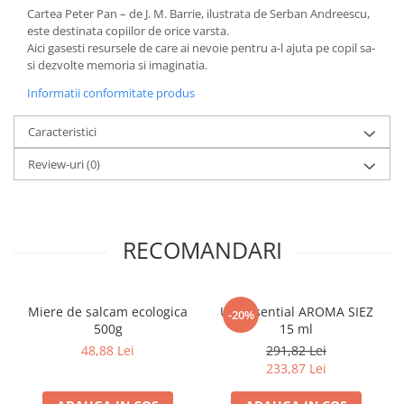
Cartea Peter Pan – de J. M. Barrie, ilustrata de Serban Andreescu,
este destinata copiilor de orice varsta.
Aici gasesti resursele de care ai nevoie pentru a-l ajuta pe copil sa-
si dezvolte memoria si imaginatia.
Informatii conformitate produs
Caracteristici
Review-uri
(0)
RECOMANDARI
Miere de salcam ecologica
Ulei Esential AROMA SIEZ
-20%
500g
15 ml
48,88 Lei
291,82 Lei
233,87 Lei