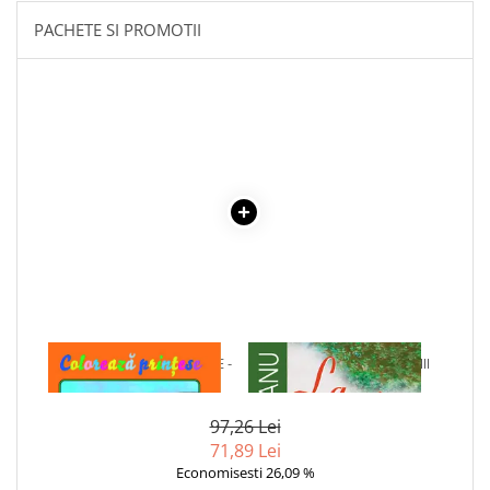
Literatura Romana
PACHETE SI PROMOTII
Literatura Universala
Poezie
Romane de dragoste, Carti
romantice
Senzatii/Dragoste
Senzatii/Erotic
Senzatii/Suspans
Senzatii/Thriller
SF & Fantasy
Teatru
1 x COLOREAZA PRINTESE -
1 x LA MEDELENI - VOL. I-III
Teens Book Club
CARTE DE COLORAT
Umor
97,26 Lei
Birotica & Papetarie
71,89 Lei
Adezivi si benzi adezive
Economisesti 26,09 %