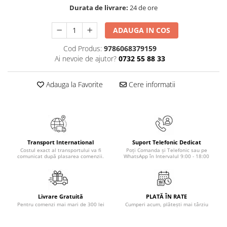
Masaj
Durata de livrare:
24 de ore
MedConnect
ADAUGA IN COS
Medicina & Farmacie
Cod Produs:
9786068379159
Medicina Pentru Toti
Ai nevoie de ajutor?
0732 55 88 33
SealfHealing
Adauga la Favorite
Cere informatii
Sport
Starea de bine
Terapii Alternative
AudioBook
Transport International
Suport Telefonic Dedicat
Beletristica
Costul exact al transportului va fi
Poți Comanda și Telefonic sau pe
comunicat după plasarea comenzii.
WhatsApp în Intervalul 9:00 - 18:00
Biografii, Memorii, Jurnale
Carti erotice
Carti pentru Adolescenti, Young
Livrare Gratuită
PLATĂ ÎN RATE
Adult
Pentru comenzi mai mari de 300 lei
Cumperi acum, plătești mai târziu
Crime, Thriller, Mistery