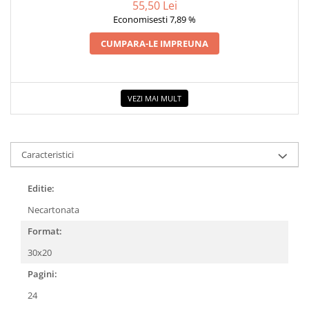
55,50 Lei
COLOREAZA CU PRIETENII
Economisesti 7,89 %
De colorat
CUMPARA-LE IMPREUNA
Pot desena minunat
Sa coloram cu Nicol
Carti educative
VEZI MAI MULT
Codul copiilor de succes
Copii 0-7 ani
Clubul Premiantilor
Caracteristici
Super pitici 2-5 ani
Culegeri Auxiliare
Editie:
Dezvoltare personala
Necartonata
Dictionare
Format:
Enciclopedii
30x20
Kids Book Club
Pagini:
Legende istorice
24
Literatura Scolara