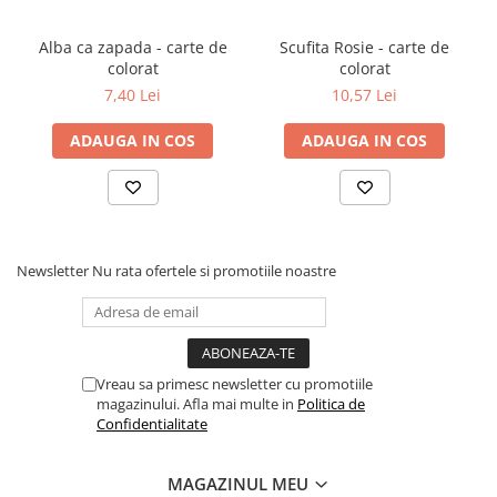
Povesti ilustrate
Alba ca zapada - carte de
Scufita Rosie - carte de
Povesti - Basme - Legende
colorat
colorat
Realitatea Augmentata
7,40 Lei
10,57 Lei
Religie pentru copii
ADAUGA IN COS
ADAUGA IN COS
ScienceConnection
TP ROLL
Ceai si Cafea
Cafea
Newsletter
Nu rata ofertele si promotiile noastre
Cafea terapeutica
Ceai
Dezvoltare Personala
BUSINESS
Vreau sa primesc newsletter cu promotiile
magazinului. Afla mai multe in
Politica de
Carti de joc
Confidentialitate
Dezvoltare Personala Adulti
MAGAZINUL MEU
Dezvoltare Profesionala