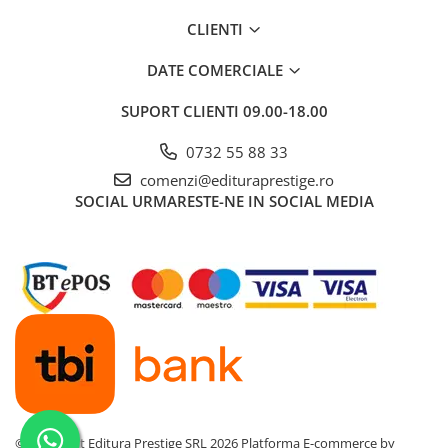
Dezvoltarea Afacerilor
CLIENTI
Parenting & Familie
DATE COMERCIALE
Psihologie, Psihanaliza
SUPORT CLIENTI
09.00-18.00
PSYCONNECT
Sexualitate
0732 55 88 33
Istorie
comenzi@edituraprestige.ro
SOCIAL
URMARESTE-NE IN SOCIAL MEDIA
Istorie & Filosofie
Istorii Secrete
Mituri si Legende
Tot Adevarul
Jocuri
Casute de papusi si mobilier
Creativitate
Educative
©Copyright Editura Prestige SRL 2026
Platforma E-commerce by
BrainBox