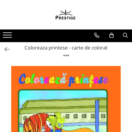
Toate Produsele
Noutati
Promotii
Pachete Speciale Carti
Coloreaza printese - carte de colorat
Spiritualitate - Ezoterism
***
AngelConnection
Arte Divinatorii
Astrologie
Chiromantie
Dezvoltare Spirituala
KidConnection
Minte Corp
New Illuminati Files