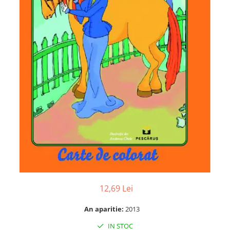
Numerologie
Paranormal
Parapsihologie
Ramtha
Audiobook
ReConnect
Religie
Crestinism
ScienceConnection
SelfConnect
SelfHealing
Vindecare Spirituala
12,69 Lei
Sanatate
Diete
An aparitie:
2013
Gastronomik
IN STOC