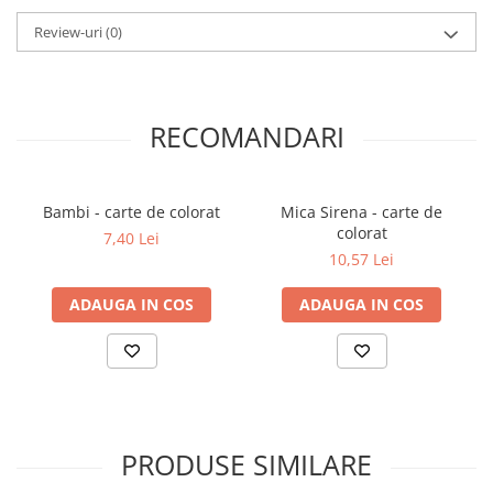
Review-uri
(0)
Elevi de 10 plus
Lecturi Scolare
Lumea Copilariei
Ma pregatesc pentru scoala
RECOMANDARI
Manuale - Carte Scolara
Clasa a II-a
Bambi - carte de colorat
Mica Sirena - carte de
Clasa a III-a
colorat
7,40 Lei
Clasa a IV-a
10,57 Lei
Clasa a V-a
ADAUGA IN COS
ADAUGA IN COS
Clasa a VI-a
Clasa a VII-a
Clasa a VIII-a
Clasa I
Clasa pregatitoare
Limbi Straine
PRODUSE SIMILARE
Povesti