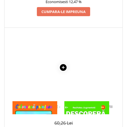
Economisesti 12,47 %
Cadouri
CUMPARA-LE IMPREUNA
Carti in dar
Carti pentru copii
Beletristica
Literatura Romana
Literatura Universala
Poezie
SF & Fantasy
Carte Prescolara, Joc
Carti cartonate
Descopera lumea
Descopera si invata
Din ograda
1 x COLOREAZA PRINTESE -
1 x DESCOPERA DINOZAURII
Povesti pe roti
CARTE DE COLORAT
IN 4D
Primele notiuni
Carti de colorat
60,26 Lei