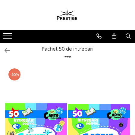
Toate Produsele
Noutati
Promotii
Pachete Speciale Carti
Pachet 50 de intrebari
Spiritualitate - Ezoterism
***
AngelConnection
Arte Divinatorii
-50%
Astrologie
Chiromantie
Dezvoltare Spirituala
KidConnection
Minte Corp
New Illuminati Files