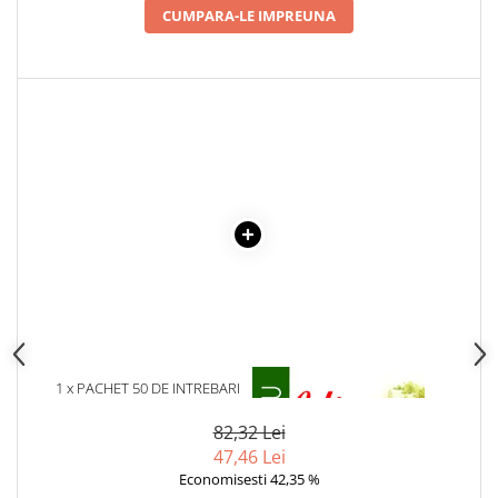
Articole Birotica
CUMPARA-LE IMPREUNA
Accesorii Arhivare
Calculator
Hartie si Accesorii
Instrumente de scris
Organizare si Arhivare
Seturi birotica
Articole scolare
Arta
Caiete si Carnetele scolare
Coperti, Mape, Etichete
Ghiozdane si Penare scolare
Instrumente de scris
1 x PACHET 50 DE INTREBARI
1 x ULITA COPILARIEI
Instrumente si Truse Geometrie
Seturi scolare
82,32 Lei
47,46 Lei
Calculator
Economisesti 42,35 %
Consumabile & Accesorii