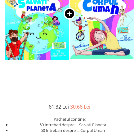
Numerologie
Paranormal
Parapsihologie
Ramtha
Audiobook
ReConnect
Religie
Crestinism
ScienceConnection
SelfConnect
SelfHealing
61,32 Lei
30,66 Lei
Vindecare Spirituala
Sanatate
Pachetul contine:
Diete
50 Intrebari despre ... Salvati Planeta
50 Intrebari despre ... Corpul Uman
Gastronomik