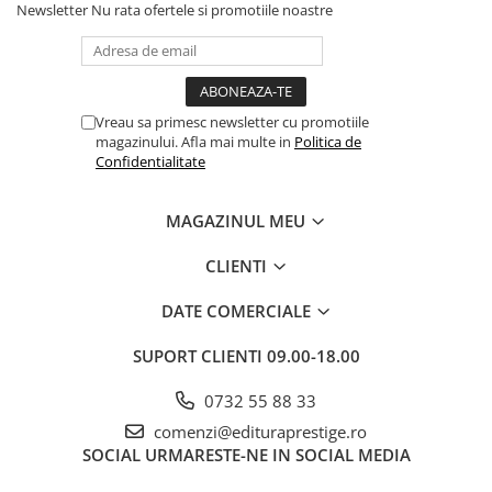
Newsletter
Nu rata ofertele si promotiile noastre
Dezvoltarea Afacerilor
Parenting & Familie
Psihologie, Psihanaliza
Vreau sa primesc newsletter cu promotiile
PSYCONNECT
magazinului. Afla mai multe in
Politica de
Sexualitate
Confidentialitate
Istorie
MAGAZINUL MEU
Istorie & Filosofie
Istorii Secrete
CLIENTI
Mituri si Legende
DATE COMERCIALE
Tot Adevarul
SUPORT CLIENTI
09.00-18.00
Jocuri
Casute de papusi si mobilier
0732 55 88 33
Creativitate
comenzi@edituraprestige.ro
Educative
SOCIAL
URMARESTE-NE IN SOCIAL MEDIA
BrainBox