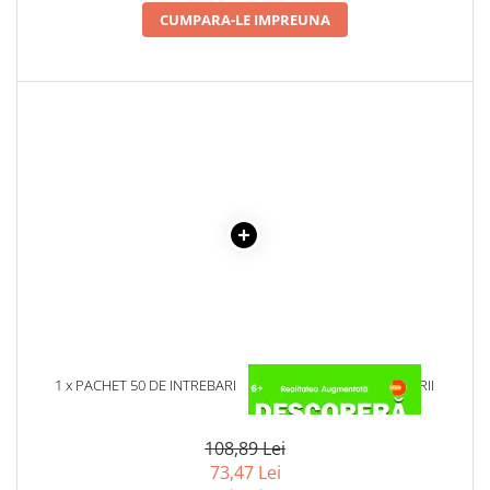
CUMPARA-LE IMPREUNA
Cadouri
Carti in dar
Carti pentru copii
Beletristica
Literatura Romana
Literatura Universala
Poezie
SF & Fantasy
Carte Prescolara, Joc
Carti cartonate
Descopera lumea
Descopera si invata
Din ograda
1 x PACHET 50 DE INTREBARI
1 x DESCOPERA DINOZAURII
IN 4D
Povesti pe roti
Primele notiuni
108,89 Lei
Carti de colorat
73,47 Lei