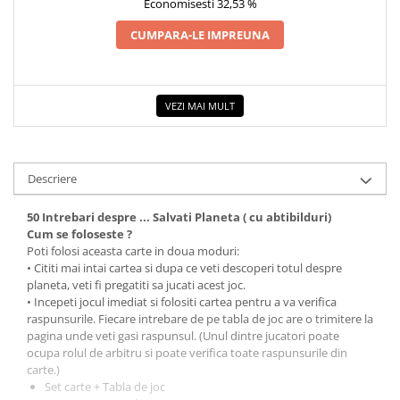
Economisesti 32,53 %
COLOREAZA CU PRIETENII
De colorat
CUMPARA-LE IMPREUNA
Pot desena minunat
Sa coloram cu Nicol
Carti educative
VEZI MAI MULT
Codul copiilor de succes
Copii 0-7 ani
Descriere
Clubul Premiantilor
Super pitici 2-5 ani
50 Intrebari despre ... Salvati Planeta ( cu abtibilduri)
Culegeri Auxiliare
Cum se foloseste ?
Poti folosi aceasta carte in doua moduri:
Dezvoltare personala
• Cititi mai intai cartea si dupa ce veti descoperi totul despre
planeta, veti fi pregatiti sa jucati acest joc.
Dictionare
• Incepeti jocul imediat si folositi cartea pentru a va verifica
Enciclopedii
raspunsurile. Fiecare intrebare de pe tabla de joc are o trimitere la
pagina unde veti gasi raspunsul. (Unul dintre jucatori poate
Kids Book Club
ocupa rolul de arbitru si poate verifica toate raspunsurile din
carte.)
Legende istorice
Set carte + Tabla de joc
Literatura Scolara