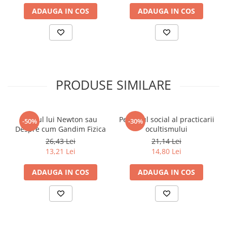
Povesti ilustrate
ADAUGA IN COS
ADAUGA IN COS
Povesti - Basme - Legende
Realitatea Augmentata
Religie pentru copii
ScienceConnection
PRODUSE SIMILARE
TP ROLL
Ceai si Cafea
Cafea
Marul lui Newton sau
Pericolul social al practicarii
-50%
-30%
Despre cum Gandim Fizica
ocultismului
Cafea terapeutica
26,43 Lei
21,14 Lei
Ceai
13,21 Lei
14,80 Lei
Dezvoltare Personala
ADAUGA IN COS
ADAUGA IN COS
BUSINESS
Carti de joc
Dezvoltare Personala Adulti
Dezvoltare Profesionala