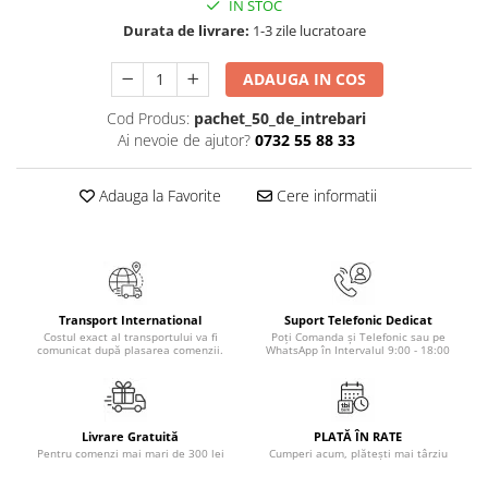
IN STOC
Masaj
Durata de livrare:
1-3 zile lucratoare
MedConnect
ADAUGA IN COS
Medicina & Farmacie
Medicina Pentru Toti
Cod Produs:
pachet_50_de_intrebari
Ai nevoie de ajutor?
0732 55 88 33
SealfHealing
Sport
Adauga la Favorite
Cere informatii
Starea de bine
Terapii Alternative
AudioBook
Beletristica
Transport International
Suport Telefonic Dedicat
Costul exact al transportului va fi
Poți Comanda și Telefonic sau pe
Biografii, Memorii, Jurnale
comunicat după plasarea comenzii.
WhatsApp în Intervalul 9:00 - 18:00
Carti erotice
Carti pentru Adolescenti, Young
Adult
Livrare Gratuită
PLATĂ ÎN RATE
Pentru comenzi mai mari de 300 lei
Cumperi acum, plătești mai târziu
Crime, Thriller, Mistery