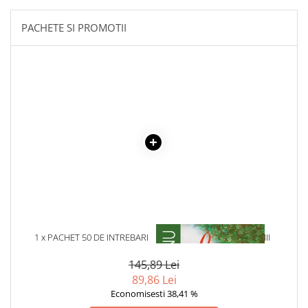
Literatura Romana
PACHETE SI PROMOTII
Literatura Universala
Poezie
Romane de dragoste, Carti
romantice
Senzatii/Dragoste
Senzatii/Erotic
Senzatii/Suspans
Senzatii/Thriller
SF & Fantasy
Teatru
Teens Book Club
1 x PACHET 50 DE INTREBARI
1 x LA MEDELENI - VOL. I-III
Umor
145,89 Lei
Birotica & Papetarie
89,86 Lei
Economisesti 38,41 %
Adezivi si benzi adezive