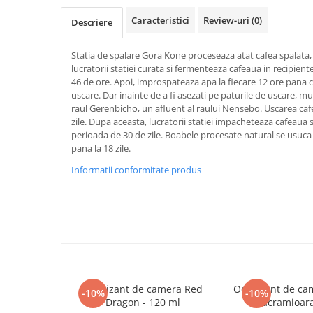
Masaj
Caracteristici
Review-uri
(0)
Descriere
MedConnect
Medicina & Farmacie
Statia de spalare Gora Kone proceseaza atat cafea spalata, c
lucratorii statiei curata si fermenteaza cafeaua in recipien
Medicina Pentru Toti
46 de ore. Apoi, improspateaza apa la fiecare 12 ore pana 
uscare. Dar inainte de a fi asezati pe paturile de uscare, m
SealfHealing
raul Gerenbicho, un afluent al raului Nensebo. Uscarea cafe
Sport
zile. Dupa aceasta, lucratorii statiei impacheteaza cafeaua s
perioada de 30 de zile. Boabele procesate natural se usuc
Starea de bine
pana la 18 zile.
Terapii Alternative
Informatii conformitate produs
AudioBook
Beletristica
Biografii, Memorii, Jurnale
Carti erotice
Carti pentru Adolescenti, Young
Adult
Odorizant de camera Red
Odorizant de cam
-10%
-10%
Crime, Thriller, Mistery
Dragon - 120 ml
Lacramioara