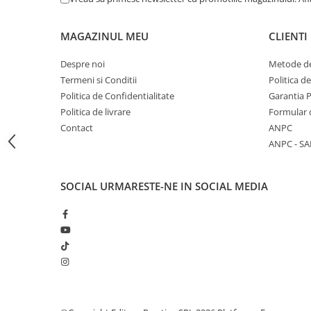
Articole Birotica
Accesorii Arhivare
MAGAZINUL MEU
CLIENTI
Calculator
Despre noi
Metode de
Hartie si Accesorii
Termeni si Conditii
Politica d
Instrumente de scris
Politica de Confidentialitate
Garantia 
Organizare si Arhivare
Politica de livrare
Formular 
Seturi birotica
Contact
ANPC
Articole scolare
ANPC - SA
Arta
Caiete si Carnetele scolare
SOCIAL
URMARESTE-NE IN SOCIAL MEDIA
Coperti, Mape, Etichete
Ghiozdane si Penare scolare
Instrumente de scris
Instrumente si Truse Geometrie
Seturi scolare
Calculator
Consumabile & Accesorii