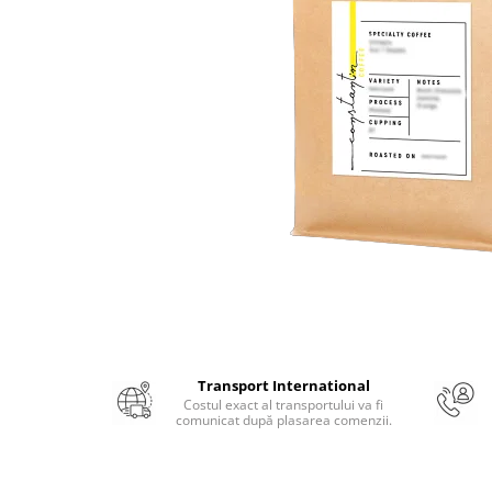
Numerologie
Paranormal
Parapsihologie
Ramtha
Audiobook
ReConnect
Religie
Crestinism
ScienceConnection
SelfConnect
SelfHealing
Vindecare Spirituala
Transport International
Costul exact al transportului va fi
Sanatate
comunicat după plasarea comenzii.
Diete
Gastronomik