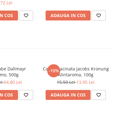
,72 Lei
N COS
ADAUGA IN COS
abe Dallmayr
Cafea macinata Jacobs Kronung
Cafea sol
-10%
-10%
mo, 500g
Alintaroma, 100g
M
ei
64,80 Lei
15,50 Lei
13,95 Lei
29,0
N COS
ADAUGA IN COS
ADAUG