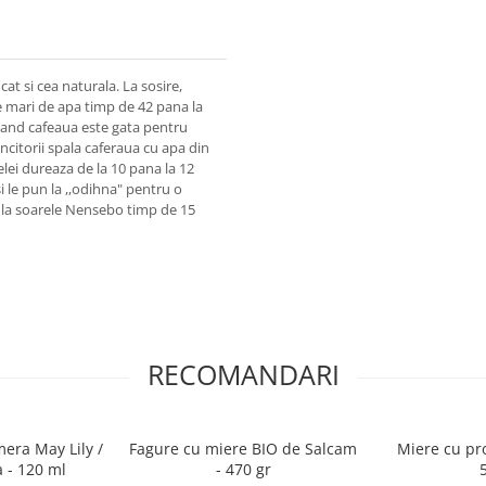
at si cea naturala. La sosire,
te mari de apa timp de 42 pana la
cand cafeaua este gata pentru
uncitorii spala caferaua cu apa din
lei dureaza de la 10 pana la 12
i le pun la ,,odihna" pentru o
a la soarele Nensebo timp de 15
RECOMANDARI
era May Lily /
Fagure cu miere BIO de Salcam
Miere cu pro
 - 120 ml
- 470 gr