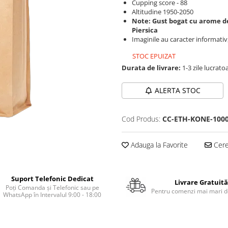
Cupping score - 88
Altitudine 1950-2050
Note: Gust bogat cu arome de
Piersica
Imaginile au caracter informativ
STOC EPUIZAT
Durata de livrare:
1-3 zile lucrato
ALERTA STOC
Cod Produs:
CC-ETH-KONE-100
Adauga la Favorite
Cere 
Suport Telefonic Dedicat
Livrare Gratuită
Poți Comanda și Telefonic sau pe
Pentru comenzi mai mari de
WhatsApp în Intervalul 9:00 - 18:00