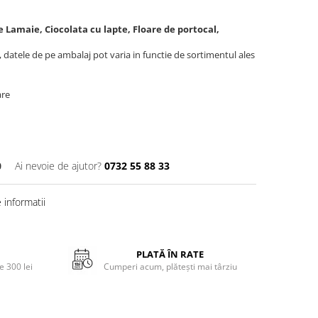
 Lamaie, Ciocolata cu lapte, Floare de portocal,
, datele de pe ambalaj pot varia in functie de sortimentul ales
are
0
Ai nevoie de ajutor?
0732 55 88 33
informatii
PLATĂ ÎN RATE
 300 lei
Cumperi acum, plătești mai târziu