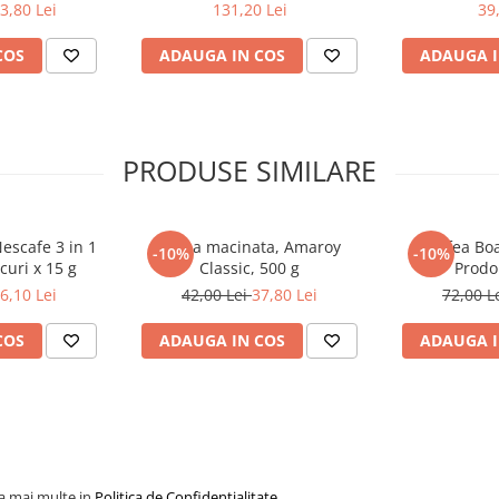
3,80 Lei
131,20 Lei
39
COS
ADAUGA IN COS
ADAUGA I
PRODUSE SIMILARE
Nescafe 3 in 1
Cafea macinata, Amaroy
Cafea Bo
-10%
-10%
curi x 15 g
Classic, 500 g
Prodo
6,10 Lei
42,00 Lei
37,80 Lei
72,00 L
COS
ADAUGA IN COS
ADAUGA I
la mai multe in
Politica de Confidentialitate