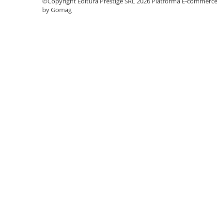
©Copyright Editura Prestige SRL 2026
Platforma E-commerc
by Gomag
Cadouri
Carti in dar
Carti pentru copii
Beletristica
Literatura Romana
Literatura Universala
Poezie
SF & Fantasy
Carte Prescolara, Joc
Carti cartonate
Descopera lumea
Descopera si invata
Din ograda
Povesti pe roti
Primele notiuni
Carti de colorat