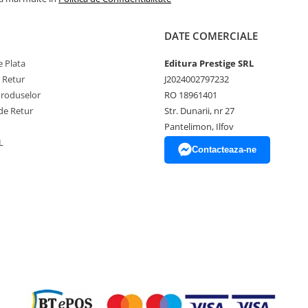
DATE COMERCIALE
 Plata
Editura Prestige SRL
e Retur
J2024002797232
Produselor
RO 18961401
de Retur
Str. Dunarii, nr 27
Pantelimon, Ilfov
L
Contacteaza-ne