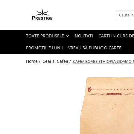
Toate Produsele
Noutati
TOATE PRODUSELE
NOUTATI
CARTI IN CURS DE
Promotii
Pachete Speciale Carti
PROMOTIILE LUNII
VREAU SĂ PUBLIC O CARTE
Spiritualitate - Ezoterism
Home /
Ceai si Cafea /
CAFEA BOABE ETHIOPIA SIDAMO 1
AngelConnection
Arte Divinatorii
Astrologie
Chiromantie
Dezvoltare Spirituala
KidConnection
Minte Corp
New Illuminati Files