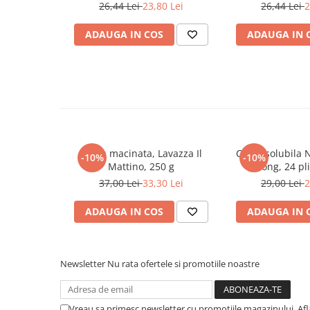
26,44 Lei
23,80 Lei
26,44 Lei
2
Literatura Romana
Literatura Universala
ADAUGA IN COS
ADAUGA IN 
Poezie
Romane de dragoste, Carti
romantice
Senzatii/Dragoste
Senzatii/Erotic
Senzatii/Suspans
Cafea macinata, Lavazza Il
Cafea solubila 
-10%
-10%
Mattino, 250 g
Strong, 24 pli
Senzatii/Thriller
37,00 Lei
33,30 Lei
29,00 Lei
2
SF & Fantasy
ADAUGA IN COS
ADAUGA IN 
Teatru
Teens Book Club
Umor
Newsletter
Nu rata ofertele si promotiile noastre
Birotica & Papetarie
Adezivi si benzi adezive
Vreau sa primesc newsletter cu promotiile magazinului. Af