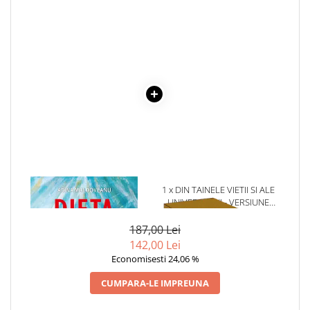
Povesti ilustrate
Povesti - Basme - Legende
Realitatea Augmentata
Religie pentru copii
ScienceConnection
TP ROLL
1 x DIETA MINTII
1 x DIN TAINELE VIETII SI ALE
UNIVERSULUI - VERSIUNE
ORIGINALA DIN 1939.
VOLUMELE I-III. CUTIE DE
187,00 Lei
COLECTIE -SCARLAT
142,00 Lei
DEMETRESCU
Economisesti 24,06 %
CUMPARA-LE IMPREUNA