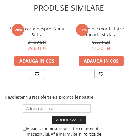
PRODUSE SIMILARE
Micuta carte despre Kama
Secretele mortii. Intre
-20%
-21%
Sutra
moarte si viata
37,00 Lei
65,54 Lei
29,60 Lei
51,80 Lei
ADAUGA IN COS
ADAUGA IN COS
Newsletter
Nu rata ofertele si promotiile noastre
Vreau sa primesc newsletter cu promotiile
magazinului. Afla mai multe in
Politica de