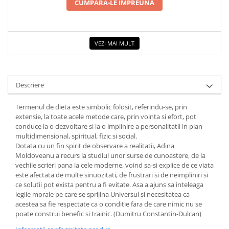
CUMPARA-LE IMPREUNA
VEZI MAI MULT
Descriere
Termenul de dieta este simbolic folosit, referindu-se, prin
extensie, la toate acele metode care, prin vointa si efort, pot
conduce la o dezvoltare si la o implinire a personalitatii in plan
multidimensional, spiritual, fizic si social.
Dotata cu un fin spirit de observare a realitatii, Adina
Moldoveanu a recurs la studiul unor surse de cunoastere, de la
vechile scrieri pana la cele moderne, voind sa-si explice de ce viata
este afectata de multe sinuozitati, de frustrari si de neimpliniri si
ce solutii pot exista pentru a fi evitate. Asa a ajuns sa inteleaga
legile morale pe care se sprijina Universul si necesitatea ca
acestea sa fie respectate ca o conditie fara de care nimic nu se
poate construi benefic si trainic. (Dumitru Constantin-Dulcan)