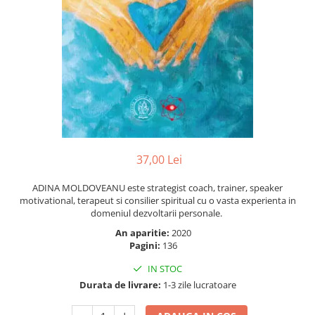
Instrumente de scris
Puzzle-uri
COLOREAZA CU PRIETENII
Audiobook
Instrumente si Truse Geometrie
Senzatii/Thriller
De colorat
Puzzle
ReConnect
Seturi scolare
Pot desena minunat
SF & Fantasy
Puzzle 3D Lemn
Religie
Calculator
Sa coloram cu Nicol
Teatru
Crestinism
Consumabile & Accesorii
Carti educative
Teens Book Club
ScienceConnection
Codul copiilor de succes
Umor
SelfConnect
Copii 0-7 ani
SelfHealing
Clubul Premiantilor
37,00 Lei
Vindecare Spirituala
Super pitici 2-5 ani
Culegeri Auxiliare
ADINA MOLDOVEANU este strategist coach, trainer, speaker
motivational, terapeut si consilier spiritual cu o vasta experienta in
Dezvoltare personala
domeniul dezvoltarii personale.
Dictionare
An aparitie:
2020
Enciclopedii
Pagini:
136
Kids Book Club
IN STOC
Durata de livrare:
1-3 zile lucratoare
Legende istorice
Literatura Scolara