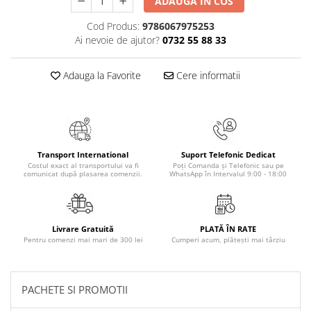
ADAUGA IN COS
Elevi de 10 plus
Cod Produs:
9786067975253
Lecturi Scolare
Ai nevoie de ajutor?
0732 55 88 33
Lumea Copilariei
Ma pregatesc pentru scoala
Adauga la Favorite
Cere informatii
Manuale - Carte Scolara
Clasa a II-a
Clasa a III-a
Clasa a IV-a
Transport International
Suport Telefonic Dedicat
Costul exact al transportului va fi
Poți Comanda și Telefonic sau pe
Clasa a V-a
comunicat după plasarea comenzii.
WhatsApp în Intervalul 9:00 - 18:00
Clasa a VI-a
Clasa a VII-a
Clasa a VIII-a
Livrare Gratuită
PLATĂ ÎN RATE
Pentru comenzi mai mari de 300 lei
Cumperi acum, plătești mai târziu
Clasa I
Clasa pregatitoare
Limbi Straine
PACHETE SI PROMOTII
Povesti