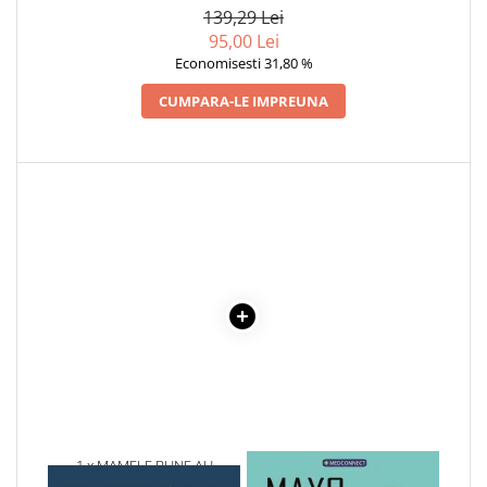
139,29 Lei
Cadouri
95,00 Lei
Carti in dar
Economisesti 31,80 %
Carti pentru copii
CUMPARA-LE IMPREUNA
Beletristica
Literatura Romana
Literatura Universala
Poezie
SF & Fantasy
Carte Prescolara, Joc
Carti cartonate
Descopera lumea
Descopera si invata
Din ograda
Povesti pe roti
Primele notiuni
1 x MAMELE BUNE AU
1 x MAYO CLINIC. CARTEA
Carti de colorat
GANDURI INFRICOSATOARE
ESENTIALA DESPRE DIABETUL