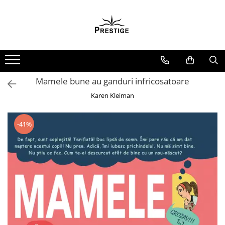
Toate Produsele
Noutati
Promotii
Pachete Speciale Carti
Mamele bune au ganduri infricosatoare
Spiritualitate - Ezoterism
Karen Kleiman
AngelConnection
Arte Divinatorii
-41%
Astrologie
Chiromantie
Dezvoltare Spirituala
KidConnection
Minte Corp
New Illuminati Files