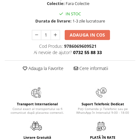
Colectie:
Fara Colectie
Masaj
MedConnect
IN STOC
Durata de livrare:
1-3 zile lucratoare
Medicina & Farmacie
Medicina Pentru Toti
ADAUGA IN COS
SealfHealing
Cod Produs:
9786069609521
Ai nevoie de ajutor?
0732 55 88 33
Sport
Starea de bine
Adauga la Favorite
Cere informatii
Terapii Alternative
AudioBook
Beletristica
Biografii, Memorii, Jurnale
Transport International
Suport Telefonic Dedicat
Carti erotice
Costul exact al transportului va fi
Poți Comanda și Telefonic sau pe
comunicat după plasarea comenzii.
WhatsApp în Intervalul 9:00 - 18:00
Carti pentru Adolescenti, Young
Adult
Crime, Thriller, Mistery
Livrare Gratuită
PLATĂ ÎN RATE