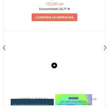
COLECTIE -SCARLAT
Articole Birotica
152,00 Lei
DEMETRESCU
Economisesti 33,71 %
Accesorii Arhivare
Calculator
CUMPARA-LE IMPREUNA
Hartie si Accesorii
Instrumente de scris
Organizare si Arhivare
Seturi birotica
Articole scolare
Arta
Caiete si Carnetele scolare
Coperti, Mape, Etichete
Ghiozdane si Penare scolare
Instrumente de scris
Instrumente si Truse Geometrie
Seturi scolare
1 x MAMELE BUNE AU
1 x VINDECAREA COPILULUI
Calculator
GANDURI INFRICOSATOARE
INTERIOR
Consumabile & Accesorii