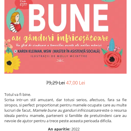
Numerologie
Paranormal
Parapsihologie
Ramtha
Audiobook
ReConnect
Religie
Crestinism
ScienceConnection
SelfConnect
79,29 Lei
47,00 Lei
SelfHealing
Totul va fi bine.
Scrisa intr-un stil amuzant, dar totusi serios, afectuos, fara sa fie
Vindecare Spirituala
siropos, si perfect proportionat pentru mamele ocupate care au multe
Sanatate
lucruri de facut,
Mamele bune au ganduri infricosatoare
este o resursa
ideala pentru mamele, partenerii si familiile de pretutindeni care au
Diete
nevoie de ajutor pentru a trece peste aceasta perioada dificila.
Gastronomik
An aparitie:
2022