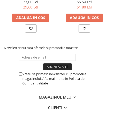
37,00 Lei
65,54 Lei
Capitolul 10 Mama indeajuns de buna ........... 139
Povesti ilustrate
29,60 Lei
51,80 Lei
Resurse. ................................................................................ 155
Povesti - Basme - Legende
Referinte. ............................................................................ 161
ADAUGA IN COS
ADAUGA IN COS
Realitatea Augmentata
Religie pentru copii
ScienceConnection
TP ROLL
Newsletter
Nu rata ofertele si promotiile noastre
Ceai si Cafea
Cafea
Cafea terapeutica
Ceai
Vreau sa primesc newsletter cu promotiile
magazinului. Afla mai multe in
Politica de
Dezvoltare Personala
Confidentialitate
BUSINESS
Carti de joc
MAGAZINUL MEU
Dezvoltare Personala Adulti
CLIENTI
Dezvoltare Profesionala