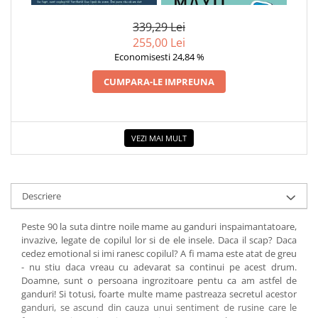
COLOREAZA CU PRIETENII
ZAHARAT
339,29 Lei
De colorat
255,00 Lei
Pot desena minunat
Economisesti 24,84 %
Sa coloram cu Nicol
CUMPARA-LE IMPREUNA
Carti educative
Codul copiilor de succes
Copii 0-7 ani
VEZI MAI MULT
Clubul Premiantilor
Super pitici 2-5 ani
Culegeri Auxiliare
Descriere
Dezvoltare personala
Peste 90 la suta dintre noile mame au ganduri inspaimantatoare,
Dictionare
invazive, legate de copilul lor si de ele insele. Daca il scap? Daca
Enciclopedii
cedez emotional si imi ranesc copilul? A fi mama este atat de greu
- nu stiu daca vreau cu adevarat sa continui pe acest drum.
Kids Book Club
Doamne, sunt o persoana ingrozitoare pentu ca am astfel de
ganduri! Si totusi, foarte multe mame pastreaza secretul acestor
Legende istorice
ganduri, se ascund din cauza unui sentiment de rusine care le
Literatura Scolara