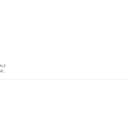
 ALE
NE
DE