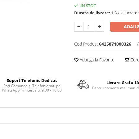
IN STOC
Durata de livrare:
1-3 zile lucrato
ADAUG
Cod Produs:
6425871000326
Adauga la Favorite
Cere 
Suport Telefonic Dedicat
Livrare Gratuită
Poți Comanda și Telefonic sau pe
Pentru comenzi mai mari de
WhatsApp în Intervalul 9:00 - 18:00