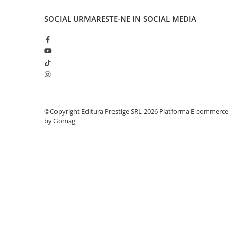
COLOREAZA CU PRIETENII
SOCIAL
URMARESTE-NE IN SOCIAL MEDIA
De colorat
Pot desena minunat
Sa coloram cu Nicol
Carti educative
Codul copiilor de succes
Copii 0-7 ani
Clubul Premiantilor
©Copyright Editura Prestige SRL 2026
Platforma E-commerc
Super pitici 2-5 ani
by Gomag
Culegeri Auxiliare
Dezvoltare personala
Dictionare
Enciclopedii
Kids Book Club
Legende istorice
Literatura Scolara