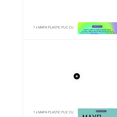
Literatura Romana
Literatura Universala
Poezie
Romane de dragoste, Carti
1 x MAPA PLASTIC PLIC CU
1 x VINDECAREA COPILU
romantice
CAPSA A4
INTERIOR
Senzatii/Dragoste
Senzatii/Erotic
Senzatii/Suspans
Senzatii/Thriller
SF & Fantasy
Teatru
Teens Book Club
Umor
Birotica & Papetarie
Adezivi si benzi adezive
1 x MAPA PLASTIC PLIC CU
1 x MAYO CLINIC. CART
CAPSA A4
ESENTIALA DESPRE DIAB