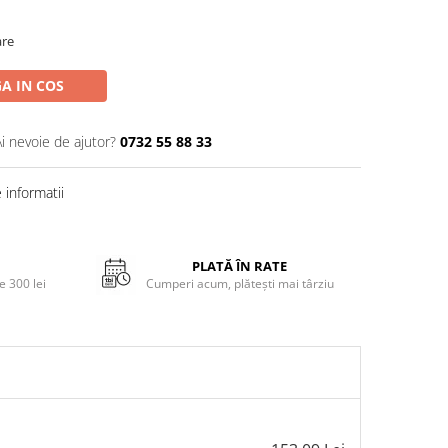
are
A IN COS
Ai nevoie de ajutor?
0732 55 88 33
informatii
PLATĂ ÎN RATE
 300 lei
Cumperi acum, plătești mai târziu