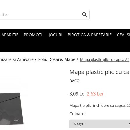
 APARITIE
PROMOTII
JOCURI
BIROTICA & PAPETARIE
CEAI S
izare si Arhivare /
Folii, Dosare, Mape /
Mapa plastic plic cu capsa A4
Mapa plastic plic cu c
DACO
3,09 Lei
2,63 Lei
Mapa tip plic, inchidere cu capsa, 2
Culoare
: