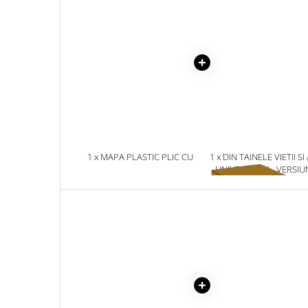
Masaj
MedConnect
Medicina & Farmacie
Medicina Pentru Toti
SealfHealing
Sport
Starea de bine
1 x MAPA PLASTIC PLIC CU
1 x DIN TAINELE VIETII SI
Terapii Alternative
CAPSA A4
UNIVERSULUI - VERSIU
AudioBook
ORIGINALA DIN 1939.
VOLUMELE I-III. CUTIE 
Beletristica
COLECTIE -SCARLAT
Biografii, Memorii, Jurnale
DEMETRESCU
Carti erotice
Carti pentru Adolescenti, Young
Adult
Crime, Thriller, Mistery