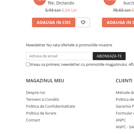
file, Dictando
buc/
Cadouri
5,93 Lei
5,04 Lei
78,65 Lei
6
Carti in dar
ADAUGA IN COS
ADAUGA IN 
Carti pentru copii
Beletristica
Literatura Romana
Newsletter
Nu rata ofertele si promotiile noastre
Literatura Universala
Poezie
SF & Fantasy
Vreau sa primesc newsletter cu promotiile magazinului. Af
Carte Prescolara, Joc
MAGAZINUL MEU
CLIENTI
Carti cartonate
Descopera lumea
Despre noi
Metode de
Descopera si invata
Termeni si Conditii
Politica d
Din ograda
Politica de Confidentialitate
Garantia 
Povesti pe roti
Politica de livrare
Formular 
Contact
ANPC
Primele notiuni
ANPC - SA
Carti de colorat