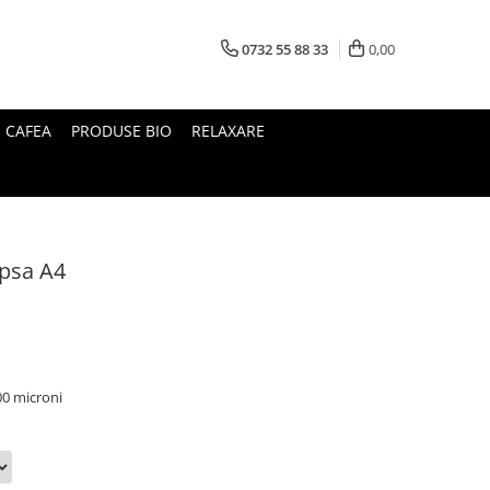
0732 55 88 33
0,00
I CAFEA
PRODUSE BIO
RELAXARE
apsa A4
00 microni