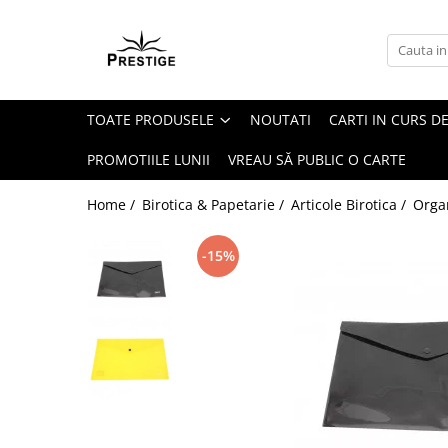
Toate Produsele
Noutati
TOATE PRODUSELE
NOUTATI
CARTI IN CURS DE
Promotii
Pachete Speciale Carti
PROMOTIILE LUNII
VREAU SĂ PUBLIC O CARTE
Spiritualitate - Ezoterism
Home /
Birotica & Papetarie /
Articole Birotica /
Organ
AngelConnection
Arte Divinatorii
-15%
Astrologie
Chiromantie
Dezvoltare Spirituala
KidConnection
Minte Corp
New Illuminati Files