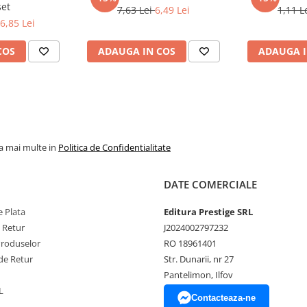
set
7,63 Lei
6,49 Lei
1,11 L
6,85 Lei
COS
ADAUGA IN COS
ADAUGA I
la mai multe in
Politica de Confidentialitate
DATE COMERCIALE
 Plata
Editura Prestige SRL
e Retur
J2024002797232
Produselor
RO 18961401
de Retur
Str. Dunarii, nr 27
Pantelimon, Ilfov
L
Contacteaza-ne