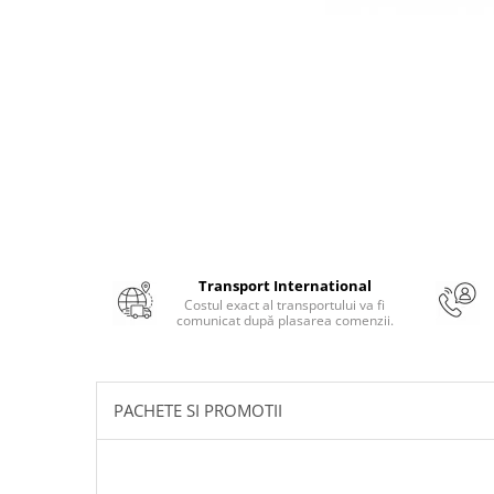
Numerologie
Paranormal
Parapsihologie
Ramtha
Audiobook
ReConnect
Religie
Crestinism
ScienceConnection
Transport International
Costul exact al transportului va fi
SelfConnect
comunicat după plasarea comenzii.
SelfHealing
Vindecare Spirituala
PACHETE SI PROMOTII
Sanatate
Diete
Gastronomik