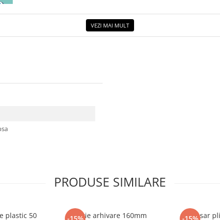
VEZI MAI MULT
apsa
PRODUSE SIMILARE
e plastic 50
Cutie arhivare 160mm
Dosar pl
-15%
-15%