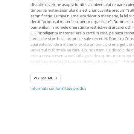
Masaj
discutie o viziune asupra lumii si a universului ce parea p
timpurile materialismului dialectic, iar cuvinte precum "sufl
MedConnect
semnificatie. Lumea nu mai era decat o masinarie, la fel si
decat "produsul materiei superior organizate". Dumnezeu 
Medicina & Farmacie
oamenilor, in numele unei stiinte restrictive si ai carei ochi
Medicina Pentru Toti
(...). "Inteligenta materiei" era o carte in care, pe baza cerc
lume, dar si pe baza propriilor sale cercetari, Dumitru Cons
SealfHealing
aparentei solide a materiei exista un principiu energetic s
universul in formele pe care le cunoastem. Ca dincolo de o
Sport
exista ceva, o esenta inefabila, greu de cuprins in concept
Starea de bine
constituie adevarata baza a universului cunoscut." - Form
Terapii Alternative
"Inteligenta materiei este unica in literatura stiintifica ro
AudioBook
informatie prezentata intr-o sinteza integratoare ce va face 
VEZI MAI MULT
A fost o reala placere intelectuala marcata de un interes c
Beletristica
Informatii conformitate produs
parcurs. Este o mare onoare pentru mine ca v-am citit." -
Biografii, Memorii, Jurnale
catre autor, 13 iulie 1995)
Carti erotice
"Un gen de lucrare inca neutilizat in literatura noastra, iat
Carti pentru Adolescenti, Young
materiei... Intreaga lucrare poate fi considerata ca o biogra
Adult
lung si complicat drum al „inteligentei” si o descriere a aven
pisc al inteligentei umane." - Prof. univ. dr. Petre Branzei (
Crime, Thriller, Mistery