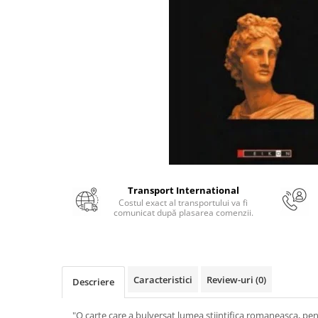
Numerologie
Paranormal
Parapsihologie
Ramtha
Audiobook
ReConnect
Religie
Crestinism
ScienceConnection
Transport International
SelfConnect
Costul exact al transportului va fi
comunicat după plasarea comenzii.
SelfHealing
Vindecare Spirituala
Sanatate
Caracteristici
Review-uri
(0)
Descriere
Diete
Gastronomik
"O carte care a bulversat lumea stiintifica romaneasca, pen