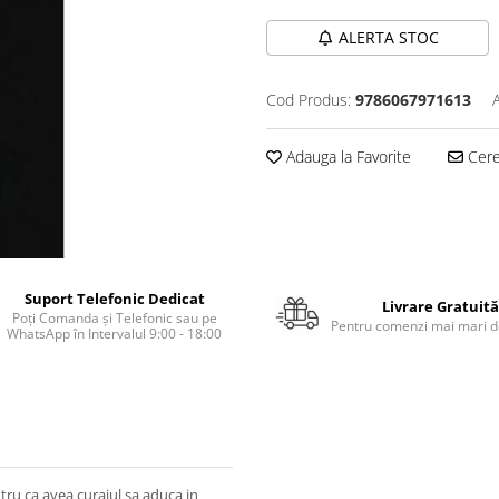
ALERTA STOC
Cod Produs:
9786067971613
Adauga la Favorite
Cere 
Suport Telefonic Dedicat
Livrare Gratuită
Poți Comanda și Telefonic sau pe
Pentru comenzi mai mari de
WhatsApp în Intervalul 9:00 - 18:00
tru ca avea curajul sa aduca in