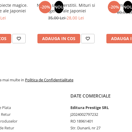
ie "Vasile Conta" al Academiei
obiecte magice.
Natura si superstitii. Mituri si
Un dar 
-20%
NOU
-20%
NO
e ale Japoniei
legende ale Japoniei
80,00 L
Lei
35,00 Lei
28,00 Lei
neurolog si psihiatru, autor a
e stiintifica dar si de eseisitica,
COS
ADAUGA IN COS
ADAUGA I
stiintei. Cartea sa "Inteligenta
premiul pentru filosofie "Vasile
stigioase societati stiintifice
ii, titular al unor importante
 stiintifice si literare obtinute
ut publicului larg, indeosebi
la mai multe in
Politica de Confidentialitate
ligenta materiei, devenita imediat
DATE COMERCIALE
 Plata
Editura Prestige SRL
e Retur
J2024002797232
Produselor
RO 18961401
de Retur
Str. Dunarii, nr 27
onsiderandu-l ca fiind un sim-plu