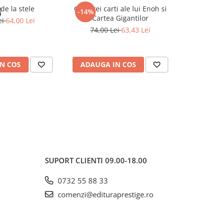
de la stele
Cele trei carti ale lui Enoh si
Zeii si Re
U
-14%
-20%
Cartea Gigantilor
Mituri s
ei
64,00 Lei
74,00 Lei
63,43 Lei
40,0
N COS
ADAUGA IN COS
ADAUG
SUPORT CLIENTI
09.00-18.00
0732 55 88 33
comenzi@edituraprestige.ro