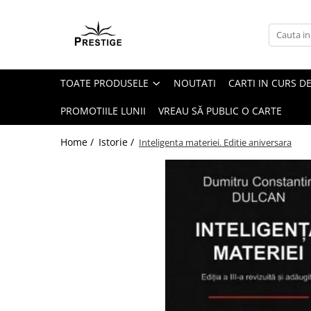
Toate Produsele
Noutati
TOATE PRODUSELE
NOUTATI
CARTI IN CURS DE
Promotii
Pachete Speciale Carti
PROMOTIILE LUNII
VREAU SĂ PUBLIC O CARTE
Spiritualitate - Ezoterism
Home /
Istorie /
Inteligenta materiei. Editie aniversara
AngelConnection
Arte Divinatorii
Astrologie
Chiromantie
Dezvoltare Spirituala
KidConnection
Minte Corp
New Illuminati Files