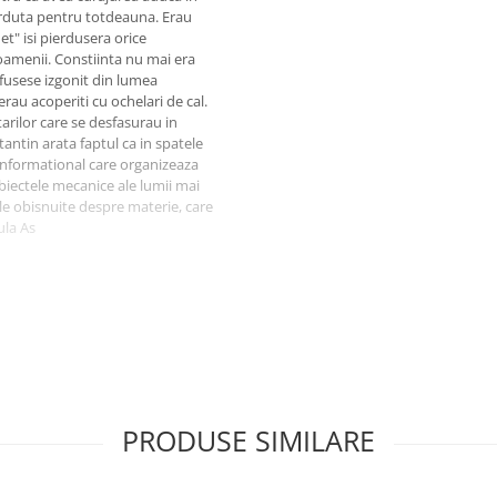
ierduta pentru totdeauna. Erau
et" isi pierdusera orice
 oamenii. Constiinta nu mai era
fusese izgonit din lumea
 erau acoperiti cu ochelari de cal.
etarilor care se desfasurau in
tantin arata faptul ca in spatele
i informational care organizeaza
biectele mecanice ale lumii mai
ele obisnuite despre materie, care
ula As
maneasca prin cantitatea de
cinste dvs. si culturii romanesti.
rescand cu fiecare capitol nou
 Romulus Vulcanescu (Scrisoare
a ce este volumul Inteligenta
fie a evolutiei materiei pe acest
PRODUSE SIMILARE
turii sale cosmice spre inaltul
1981)