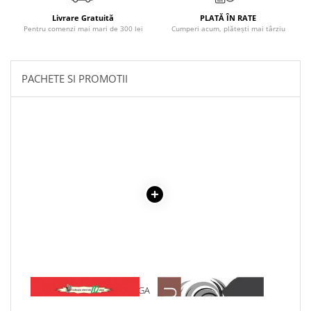
Povesti ilustrate
Livrare Gratuită
PLATĂ ÎN RATE
Povesti - Basme - Legende
Pentru comenzi mai mari de 300 lei
Cumperi acum, plătești mai târziu
Realitatea Augmentata
Religie pentru copii
PACHETE SI PROMOTII
ScienceConnection
TP ROLL
1 x POEZII - OCTAVIAN GOGA
1 x ADAM SI EVA