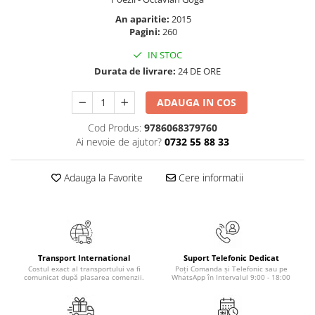
Elevi de 10 plus
An aparitie:
2015
Pagini:
260
Lecturi Scolare
Lumea Copilariei
IN STOC
Durata de livrare:
24 DE ORE
Ma pregatesc pentru scoala
Manuale - Carte Scolara
ADAUGA IN COS
Clasa a II-a
Cod Produs:
9786068379760
Clasa a III-a
Ai nevoie de ajutor?
0732 55 88 33
Clasa a IV-a
Clasa a V-a
Adauga la Favorite
Cere informatii
Clasa a VI-a
Clasa a VII-a
Clasa a VIII-a
Clasa I
Transport International
Suport Telefonic Dedicat
Clasa pregatitoare
Costul exact al transportului va fi
Poți Comanda și Telefonic sau pe
comunicat după plasarea comenzii.
WhatsApp în Intervalul 9:00 - 18:00
Limbi Straine
Povesti