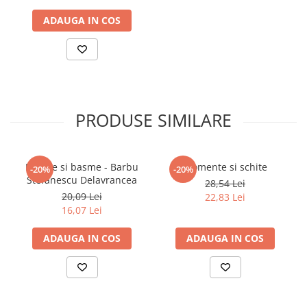
ADAUGA IN COS
PRODUSE SIMILARE
Nuvele si basme - Barbu
Momente si schite
-20%
-20%
Stefanescu Delavrancea
28,54 Lei
20,09 Lei
22,83 Lei
16,07 Lei
ADAUGA IN COS
ADAUGA IN COS