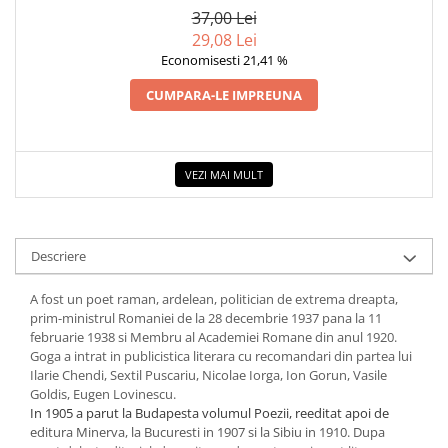
37,00 Lei
29,08 Lei
Economisesti 21,41 %
CUMPARA-LE IMPREUNA
VEZI MAI MULT
Descriere
A fost un poet raman, ardelean, politician de extrema dreapta,
prim-ministrul Romaniei de la 28 decembrie 1937 pana la 11
februarie 1938 si Membru al Academiei Romane din anul 1920.
Goga a intrat in publicistica literara cu recomandari din partea lui
Ilarie Chendi, Sextil Puscariu, Nicolae Iorga, Ion Gorun, Vasile
Goldis, Eugen Lovinescu.
In 1905 a parut la Budapesta volumul Poezii, reeditat apoi de
editura Minerva, la Bucuresti in 1907 si la Sibiu in 1910. Dupa