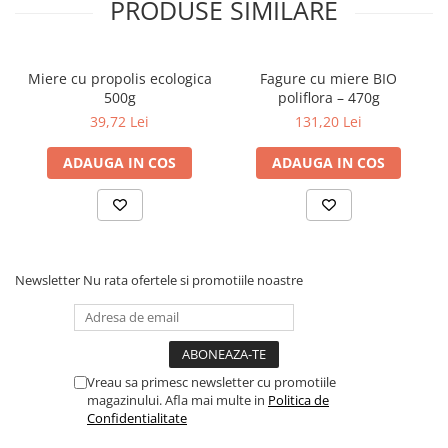
PRODUSE SIMILARE
inmultirea celulelor canceroase.
Povesti ilustrate
Trateaza afectiunile stomacului, calmand hiperaciditatea gastrica
Povesti - Basme - Legende
si fiind benefic pentru persoanele care sufera de gastrita.
Realitatea Augmentata
Miere cu propolis ecologica
Fagure cu miere BIO
500g
poliflora – 470g
Religie pentru copii
39,72 Lei
131,20 Lei
ScienceConnection
ADAUGA IN COS
ADAUGA IN COS
TP ROLL
Ceai si Cafea
Cafea
Cafea terapeutica
Newsletter
Nu rata ofertele si promotiile noastre
Ceai
Dezvoltare Personala
BUSINESS
Carti de joc
Vreau sa primesc newsletter cu promotiile
magazinului. Afla mai multe in
Politica de
Dezvoltare Personala Adulti
Confidentialitate
Dezvoltare Profesionala