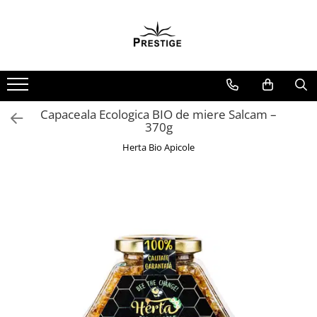
Toate Produsele
Noutati
Promotii
Pachete Speciale Carti
Capaceala Ecologica BIO de miere Salcam –
370g
Spiritualitate - Ezoterism
Herta Bio Apicole
AngelConnection
Arte Divinatorii
Astrologie
Chiromantie
Dezvoltare Spirituala
KidConnection
Minte Corp
New Illuminati Files