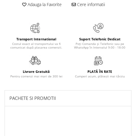
Masaj
Adauga la Favorite
Cere informatii
MedConnect
Medicina & Farmacie
Medicina Pentru Toti
Transport International
Suport Telefonic Dedicat
SealfHealing
Costul exact al transportului va fi
Poți Comanda și Telefonic sau pe
comunicat după plasarea comenzii.
WhatsApp în Intervalul 9:00 - 18:00
Sport
Starea de bine
Terapii Alternative
Livrare Gratuită
PLATĂ ÎN RATE
Pentru comenzi mai mari de 300 lei
Cumperi acum, plătești mai târziu
AudioBook
Beletristica
Biografii, Memorii, Jurnale
PACHETE SI PROMOTII
Carti erotice
Carti pentru Adolescenti, Young
Adult
Crime, Thriller, Mistery