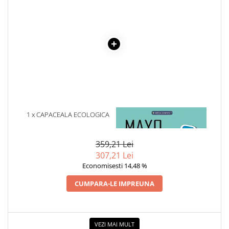
Cadouri
Carti in dar
Carti pentru copii
Beletristica
Literatura Romana
Literatura Universala
Poezie
SF & Fantasy
1 x CAPACEALA ECOLOGICA
1 x MAYO CLINIC. CARTEA
Carte Prescolara, Joc
BIO DE MIERE SALCAM – 370G
ESENTIALA DESPRE DIABETUL
ZAHARAT
Carti cartonate
359,21 Lei
Descopera lumea
307,21 Lei
Economisesti 14,48 %
Descopera si invata
Din ograda
CUMPARA-LE IMPREUNA
Povesti pe roti
Primele notiuni
Carti de colorat
VEZI MAI MULT