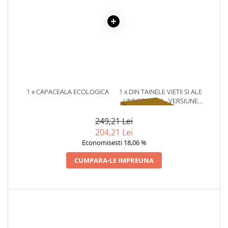
Literatura Romana
Literatura Universala
Poezie
Romane de dragoste, Carti
romantice
Senzatii/Dragoste
1 x CAPACEALA ECOLOGICA
1 x DIN TAINELE VIETII SI ALE
Senzatii/Erotic
BIO DE MIERE SALCAM – 370G
UNIVERSULUI - VERSIUNE
Senzatii/Suspans
ORIGINALA DIN 1939.
VOLUMELE I-III. CUTIE DE
249,21 Lei
Senzatii/Thriller
COLECTIE -SCARLAT
204,21 Lei
DEMETRESCU
SF & Fantasy
Economisesti 18,06 %
Teatru
CUMPARA-LE IMPREUNA
Teens Book Club
Umor
Birotica & Papetarie
Adezivi si benzi adezive