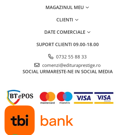
Dezvoltarea Afacerilor
MAGAZINUL MEU
Parenting & Familie
CLIENTI
Psihologie, Psihanaliza
DATE COMERCIALE
PSYCONNECT
Sexualitate
SUPORT CLIENTI
09.00-18.00
Istorie
0732 55 88 33
Istorie & Filosofie
comenzi@edituraprestige.ro
Istorii Secrete
SOCIAL
URMARESTE-NE IN SOCIAL MEDIA
Mituri si Legende
Tot Adevarul
Jocuri
Casute de papusi si mobilier
Creativitate
Educative
BrainBox