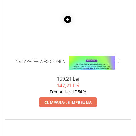
Articole Birotica
Accesorii Arhivare
Calculator
Hartie si Accesorii
Instrumente de scris
Organizare si Arhivare
Seturi birotica
Articole scolare
1 x CAPACEALA ECOLOGICA
1 x VINDECAREA COPILULUI
BIO DE MIERE SALCAM – 370G
INTERIOR
Arta
Caiete si Carnetele scolare
159,21 Lei
147,21 Lei
Coperti, Mape, Etichete
Economisesti 7,54 %
Ghiozdane si Penare scolare
Instrumente de scris
CUMPARA-LE IMPREUNA
Instrumente si Truse Geometrie
Seturi scolare
Calculator
Consumabile & Accesorii