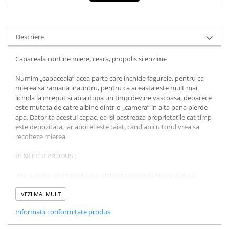
COLOREAZA CU PRIETENII
De colorat
Pot desena minunat
Descriere
Sa coloram cu Nicol
Capaceala contine miere, ceara, propolis si enzime
Carti educative
Codul copiilor de succes
Numim „capaceala” acea parte care inchide fagurele, pentru ca
mierea sa ramana inauntru, pentru ca aceasta este mult mai
Copii 0-7 ani
lichida la inceput si abia dupa un timp devine vascoasa, deoarece
Clubul Premiantilor
este mutata de catre albine dintr-o „camera” in alta pana pierde
apa. Datorita acestui capac, ea isi pastreaza proprietatile cat timp
Super pitici 2-5 ani
este depozitata, iar apoi el este taiat, cand apicultorul vrea sa
Culegeri Auxiliare
recolteze mierea.
Dezvoltare personala
BENEFICII PRODUS :
Dictionare
Are actiune antimicrobiana (datorita propolisului) si ajuta la
Enciclopedii
tratarea racelilor si la prevenirea acestora. Capaceala de albine
este foarte utila ca supliment, daca vrei sa previi infectiile
VEZI MAI MULT
Kids Book Club
respiratorii, dar si infectiile urechii.
Informatii conformitate produs
Legende istorice
Ajuta la tratarea si prevenirea cariilor dentare si a altor probleme
orale, pentru ca sterilizeaza gura si elimina bacteriile care
Literatura Scolara