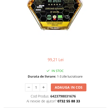
Numerologie
Paranormal
Parapsihologie
Ramtha
Audiobook
ReConnect
Religie
Crestinism
99,21 Lei
ScienceConnection
SelfConnect
IN STOC
SelfHealing
Durata de livrare:
1-3 zile lucratoare
Vindecare Spirituala
ADAUGA IN COS
Sanatate
Cod Produs:
6423798031676
Diete
Ai nevoie de ajutor?
0732 55 88 33
Gastronomik