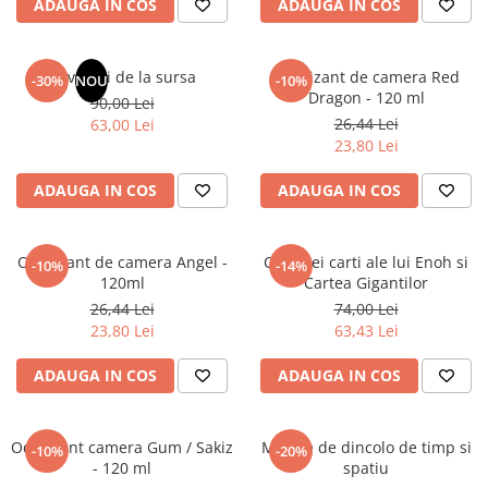
ADAUGA IN COS
ADAUGA IN COS
Elevi de 10 plus
Lecturi Scolare
Revelatii de la sursa
Odorizant de camera Red
-30%
NOU
-10%
Lumea Copilariei
Dragon - 120 ml
90,00 Lei
Ma pregatesc pentru scoala
26,44 Lei
63,00 Lei
23,80 Lei
Manuale - Carte Scolara
Clasa a II-a
ADAUGA IN COS
ADAUGA IN COS
Clasa a III-a
Clasa a IV-a
Odorizant de camera Angel -
Cele trei carti ale lui Enoh si
-10%
-14%
Clasa a V-a
120ml
Cartea Gigantilor
Clasa a VI-a
26,44 Lei
74,00 Lei
Clasa a VII-a
23,80 Lei
63,43 Lei
Clasa a VIII-a
ADAUGA IN COS
ADAUGA IN COS
Clasa I
Clasa pregatitoare
Limbi Straine
Odorizant camera Gum / Sakiz
Mesaje de dincolo de timp si
-10%
-20%
- 120 ml
spatiu
Povesti