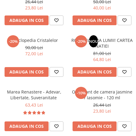
26,44 Lei
50,00 Lei
Povesti ilustrate
23,80 Lei
40,00 Lei
Povesti - Basme - Legende
ADAUGA IN COS
ADAUGA IN COS
Realitatea Augmentata
Religie pentru copii
ScienceConnection
Enciclopedia Cristalelor
ROMANIA, AXA LUMII! CARTEA
-20%
-20%
NOU
NATIEI
90,00 Lei
TP ROLL
81,00 Lei
72,00 Lei
64,80 Lei
ADAUGA IN COS
ADAUGA IN COS
Marea Renastere - Adevar,
Odorizant de camera Jasmine
-10%
Libertate, Suveranitate
/ Iasomie - 120 ml
63,43 Lei
26,44 Lei
23,80 Lei
ADAUGA IN COS
ADAUGA IN COS