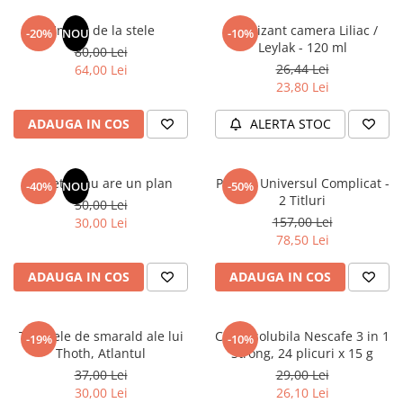
Un dar de la stele
Odorizant camera Liliac /
-20%
NOU
-10%
Leylak - 120 ml
80,00 Lei
26,44 Lei
64,00 Lei
23,80 Lei
ADAUGA IN COS
ALERTA STOC
Sufletul tau are un plan
Pachet Universul Complicat -
-40%
NOU
-50%
2 Titluri
50,00 Lei
157,00 Lei
30,00 Lei
78,50 Lei
ADAUGA IN COS
ADAUGA IN COS
Tablitele de smarald ale lui
Cafea solubila Nescafe 3 in 1
-19%
-10%
Thoth, Atlantul
Strong, 24 plicuri x 15 g
37,00 Lei
29,00 Lei
30,00 Lei
26,10 Lei