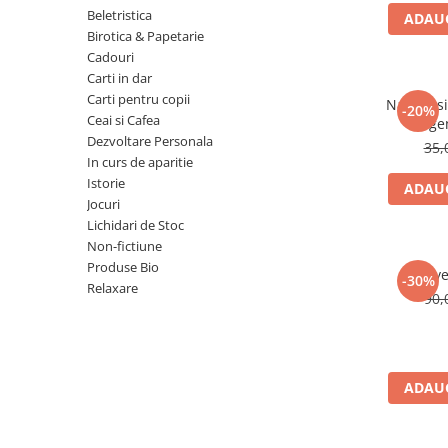
Numerologie
Beletristica
ADAUG
Birotica & Papetarie
Paranormal
Cadouri
Parapsihologie
Carti in dar
Carti pentru copii
Ramtha
Natura si 
-20%
Ceai si Cafea
lege
Audiobook
Dezvoltare Personala
35,
ReConnect
In curs de aparitie
Istorie
ADAUG
Religie
Jocuri
Crestinism
Lichidari de Stoc
Non-fictiune
ScienceConnection
Produse Bio
Reve
SelfConnect
-30%
Relaxare
90,
SelfHealing
Vindecare Spirituala
Sanatate
ADAUG
Diete
Gastronomik