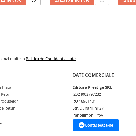
A IN COS
ADAUGA IN COS
ADAU
la mai multe in
Politica de Confidentialitate
DATE COMERCIALE
 Plata
Editura Prestige SRL
e Retur
J2024002797232
Produselor
RO 18961401
de Retur
Str. Dunarii, nr 27
Pantelimon, Ilfov
L
Contacteaza-ne