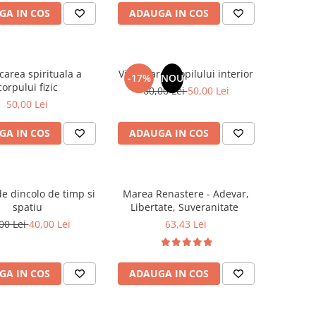
GA IN COS
ADAUGA IN COS
carea spirituala a
Vindecarea copilului interior
-17%
NOU
corpului fizic
60,00 Lei
50,00 Lei
50,00 Lei
GA IN COS
ADAUGA IN COS
e dincolo de timp si
Marea Renastere - Adevar,
spatiu
Libertate, Suveranitate
00 Lei
40,00 Lei
63,43 Lei
GA IN COS
ADAUGA IN COS