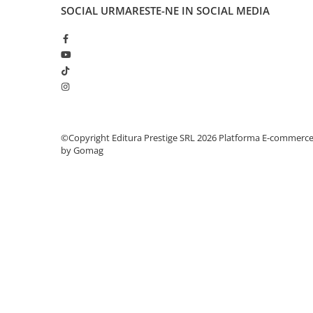
Articole Birotica
SOCIAL
URMARESTE-NE IN SOCIAL MEDIA
Accesorii Arhivare
Calculator
Hartie si Accesorii
Instrumente de scris
Organizare si Arhivare
Seturi birotica
Articole scolare
©Copyright Editura Prestige SRL 2026
Platforma E-commerc
by Gomag
Arta
Caiete si Carnetele scolare
Coperti, Mape, Etichete
Ghiozdane si Penare scolare
Instrumente de scris
Instrumente si Truse Geometrie
Seturi scolare
Calculator
Consumabile & Accesorii