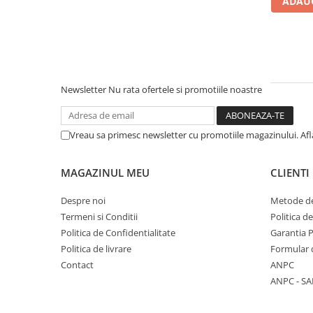
ADAUG
Literatura Romana
Literatura Universala
Poezie
Romane de dragoste, Carti
romantice
Newsletter
Nu rata ofertele si promotiile noastre
Senzatii/Dragoste
Senzatii/Erotic
Vreau sa primesc newsletter cu promotiile magazinului. Af
Senzatii/Suspans
Senzatii/Thriller
MAGAZINUL MEU
CLIENTI
SF & Fantasy
Despre noi
Metode de
Teatru
Termeni si Conditii
Politica d
Politica de Confidentialitate
Garantia 
Teens Book Club
Politica de livrare
Formular 
Umor
Contact
ANPC
Birotica & Papetarie
ANPC - SA
Adezivi si benzi adezive