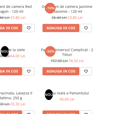
ant de camera Red
Odorizant de camera Jasmine
-10%
agon - 120 ml
/ Iasomie - 120 ml
44 Lei
23,80 Lei
26,44 Lei
23,80 Lei
GA IN COS
ADAUGA IN COS
dar de la stele
Pachet Universul Complicat - 2
NOU
-50%
Titluri
00 Lei
64,00 Lei
157,00 Lei
78,50 Lei
GA IN COS
ADAUGA IN COS
acinata, Lavazza Il
Istoria reala a Pamantului
NOU
attino, 250 g
90,00 Lei
00 Lei
33,30 Lei