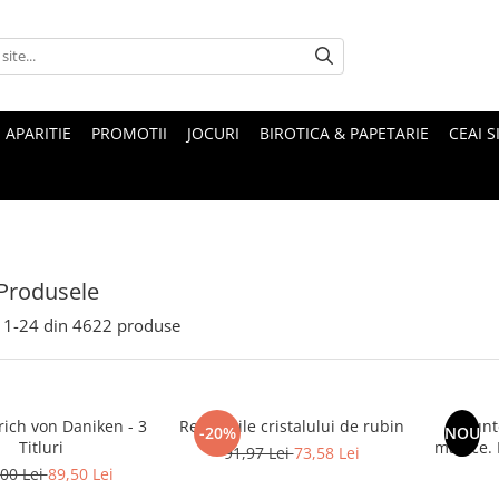
 APARITIE
PROMOTII
JOCURI
BIROTICA & PAPETARIE
CEAI S
Produsele
1-
24
din
4622
produse
rich von Daniken - 3
Revelatiile cristalului de rubin
Munte
-20%
NOU
Titluri
magice. Mituri si legende ale
91,97 Lei
73,58 Lei
00 Lei
89,50 Lei