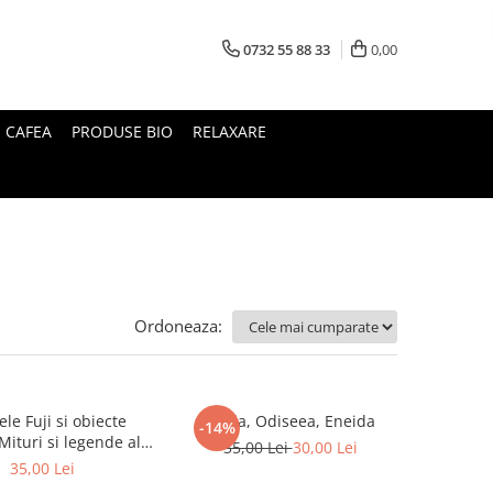
0732 55 88 33
0,00
I CAFEA
PRODUSE BIO
RELAXARE
Ordoneaza:
le Fuji si obiecte
Iliada, Odiseea, Eneida
-14%
35,00 Lei
30,00 Lei
Japoniei
35,00 Lei