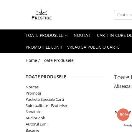
Toate Produsele
Noutati
TOATE PRODUSELE
NOUTATI
CARTI IN CURS DE
Promotii
Pachete Speciale Carti
PROMOTIILE LUNII
VREAU SĂ PUBLIC O CARTE
Spiritualitate - Ezoterism
Home /
Toate Produsele
AngelConnection
Arte Divinatorii
Toate 
TOATE PRODUSELE
Astrologie
Afiseaza:
Noutati
Chiromantie
Promotii
Dezvoltare Spirituala
Pachete Speciale Carti
Spiritualitate - Ezoterism
KidConnection
Sanatate
Pachet E
-50%
Minte Corp
AudioBook
Autorul Lunii
179,
New Illuminati Files
Bacanie