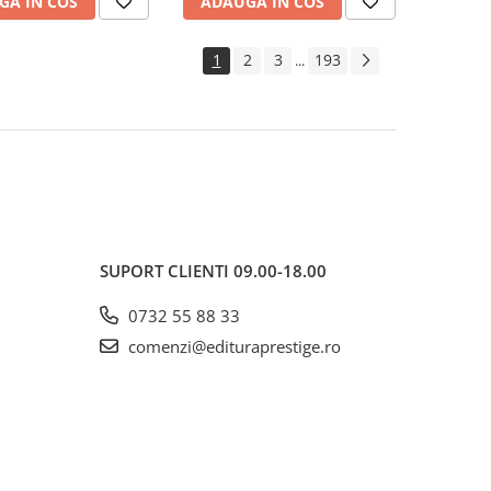
GA IN COS
ADAUGA IN COS
1
2
3
193
...
SUPORT CLIENTI
09.00-18.00
0732 55 88 33
comenzi@edituraprestige.ro