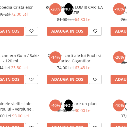
opedia Cristalelor
ROMANIA, AXA LUMII! CARTEA
Odoriz
-20%
NOU
-10%
NATIEI
Dr
00 Lei
72,00 Lei
81,00 Lei
64,80 Lei
26,
A IN COS
ADAUGA IN COS
ADAU
t camera Gum / Sakiz
Cele trei carti ale lui Enoh si
Un 
-14%
-20%
- 120 ml
Cartea Gigantilor
80,
44 Lei
23,80 Lei
74,00 Lei
63,43 Lei
A IN COS
ADAUGA IN COS
ADAU
inele vietii si ale
Sufletul tau are un plan
Cafea m
-40%
NOU
-10%
rsului - versiune
M
50,00 Lei
30,00 Lei
 din 1939. Volumele I-
00 Lei
93,00 Lei
37,
III.