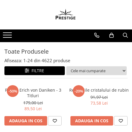
Toate Produsele
Noutati
Promotii
Pachete Speciale Carti
Toate Produsele
Spiritualitate - Ezoterism
Afiseaza:
1-
24
din
4622
produse
AngelConnection
FILTRE
Arte Divinatorii
Astrologie
Chiromantie
Pachet Erich von Daniken - 3
Revelatiile cristalului de rubin
-50%
-20%
Titluri
91,97 Lei
Dezvoltare Spirituala
179,00 Lei
73,58 Lei
KidConnection
89,50 Lei
Minte Corp
ADAUGA IN COS
ADAUGA IN COS
New Illuminati Files