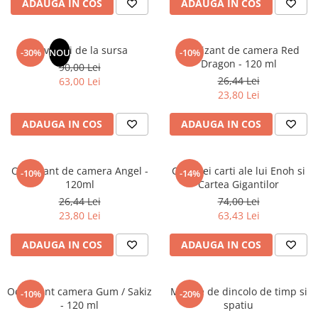
ADAUGA IN COS
ADAUGA IN COS
Masaj
MedConnect
Revelatii de la sursa
Odorizant de camera Red
-30%
NOU
-10%
Medicina & Farmacie
Dragon - 120 ml
90,00 Lei
Medicina Pentru Toti
26,44 Lei
63,00 Lei
23,80 Lei
SealfHealing
Sport
ADAUGA IN COS
ADAUGA IN COS
Starea de bine
Terapii Alternative
Odorizant de camera Angel -
Cele trei carti ale lui Enoh si
-10%
-14%
120ml
Cartea Gigantilor
AudioBook
26,44 Lei
74,00 Lei
Beletristica
23,80 Lei
63,43 Lei
Biografii, Memorii, Jurnale
Carti erotice
ADAUGA IN COS
ADAUGA IN COS
Carti pentru Adolescenti, Young
Adult
Odorizant camera Gum / Sakiz
Mesaje de dincolo de timp si
-10%
-20%
Crime, Thriller, Mistery
- 120 ml
spatiu