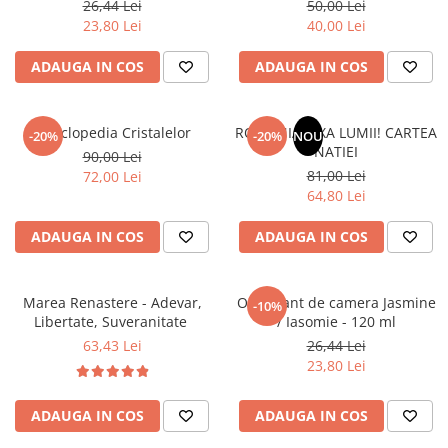
26,44 Lei
50,00 Lei
Literatura Romana
23,80 Lei
40,00 Lei
Literatura Universala
ADAUGA IN COS
ADAUGA IN COS
Poezie
Romane de dragoste, Carti
romantice
Enciclopedia Cristalelor
ROMANIA, AXA LUMII! CARTEA
-20%
-20%
NOU
NATIEI
Senzatii/Dragoste
90,00 Lei
81,00 Lei
72,00 Lei
Senzatii/Erotic
64,80 Lei
Senzatii/Suspans
ADAUGA IN COS
ADAUGA IN COS
Senzatii/Thriller
SF & Fantasy
Marea Renastere - Adevar,
Odorizant de camera Jasmine
-10%
Teatru
Libertate, Suveranitate
/ Iasomie - 120 ml
Teens Book Club
63,43 Lei
26,44 Lei
23,80 Lei
Umor
Birotica & Papetarie
ADAUGA IN COS
ADAUGA IN COS
Adezivi si benzi adezive