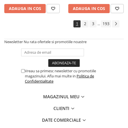
Cadouri
ADAUGA IN COS
ADAUGA IN COS
Carti in dar
Carti pentru copii
1
2
3
193
...
Beletristica
Literatura Romana
Newsletter
Nu rata ofertele si promotiile noastre
Literatura Universala
Poezie
SF & Fantasy
Carte Prescolara, Joc
Vreau sa primesc newsletter cu promotiile
magazinului. Afla mai multe in
Politica de
Carti cartonate
Confidentialitate
Descopera lumea
Descopera si invata
MAGAZINUL MEU
Din ograda
Povesti pe roti
CLIENTI
Primele notiuni
DATE COMERCIALE
Carti de colorat