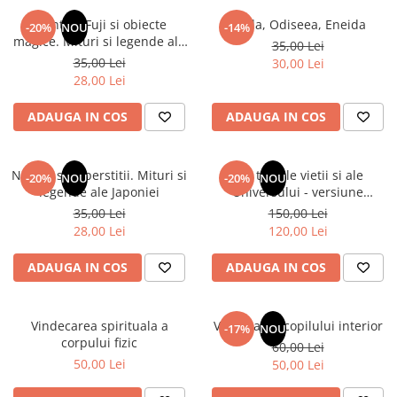
Numerologie
Muntele Fuji si obiecte
Iliada, Odiseea, Eneida
-20%
NOU
-14%
Paranormal
magice. Mituri si legende ale
35,00 Lei
Japoniei
35,00 Lei
30,00 Lei
Parapsihologie
28,00 Lei
Ramtha
ADAUGA IN COS
ADAUGA IN COS
Audiobook
ReConnect
Religie
Natura si superstitii. Mituri si
Din tainele vietii si ale
-20%
NOU
-20%
NOU
legende ale Japoniei
Universului - versiune
Crestinism
originala din 1939. Volumele I-
35,00 Lei
150,00 Lei
ScienceConnection
III. Cutie de colectie -Scarlat
28,00 Lei
120,00 Lei
Demetrescu
SelfConnect
ADAUGA IN COS
ADAUGA IN COS
SelfHealing
Vindecare Spirituala
Vindecarea spirituala a
Vindecarea copilului interior
-17%
NOU
Sanatate
corpului fizic
60,00 Lei
Diete
50,00 Lei
50,00 Lei
Gastronomik