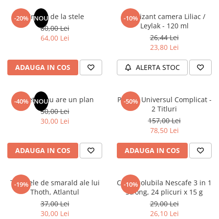
Articole Birotica
Un dar de la stele
Odorizant camera Liliac /
-20%
NOU
-10%
Accesorii Arhivare
Leylak - 120 ml
80,00 Lei
Calculator
26,44 Lei
64,00 Lei
Hartie si Accesorii
23,80 Lei
Instrumente de scris
ADAUGA IN COS
ALERTA STOC
Organizare si Arhivare
Seturi birotica
Articole scolare
Sufletul tau are un plan
Pachet Universul Complicat -
-40%
NOU
-50%
2 Titluri
50,00 Lei
Arta
157,00 Lei
30,00 Lei
Caiete si Carnetele scolare
78,50 Lei
Coperti, Mape, Etichete
Ghiozdane si Penare scolare
ADAUGA IN COS
ADAUGA IN COS
Instrumente de scris
Instrumente si Truse Geometrie
Tablitele de smarald ale lui
Cafea solubila Nescafe 3 in 1
-19%
-10%
Seturi scolare
Thoth, Atlantul
Strong, 24 plicuri x 15 g
Calculator
37,00 Lei
29,00 Lei
30,00 Lei
26,10 Lei
Consumabile & Accesorii