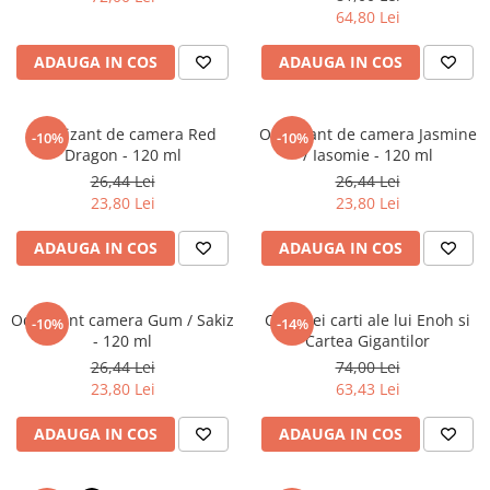
Povesti ilustrate
64,80 Lei
Povesti - Basme - Legende
ADAUGA IN COS
ADAUGA IN COS
Realitatea Augmentata
Religie pentru copii
Odorizant de camera Red
Odorizant de camera Jasmine
-10%
-10%
ScienceConnection
Dragon - 120 ml
/ Iasomie - 120 ml
TP ROLL
26,44 Lei
26,44 Lei
23,80 Lei
23,80 Lei
ADAUGA IN COS
ADAUGA IN COS
Odorizant camera Gum / Sakiz
Cele trei carti ale lui Enoh si
-10%
-14%
- 120 ml
Cartea Gigantilor
26,44 Lei
74,00 Lei
23,80 Lei
63,43 Lei
ADAUGA IN COS
ADAUGA IN COS