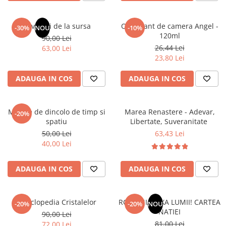
Elevi de 10 plus
Lecturi Scolare
Revelatii de la sursa
Odorizant de camera Angel -
-30%
NOU
-10%
120ml
90,00 Lei
Lumea Copilariei
26,44 Lei
63,00 Lei
Ma pregatesc pentru scoala
23,80 Lei
Manuale - Carte Scolara
ADAUGA IN COS
ADAUGA IN COS
Clasa a II-a
Clasa a III-a
Mesaje de dincolo de timp si
Marea Renastere - Adevar,
Clasa a IV-a
-20%
spatiu
Libertate, Suveranitate
Clasa a V-a
50,00 Lei
63,43 Lei
Clasa a VI-a
40,00 Lei
Clasa a VII-a
Clasa a VIII-a
ADAUGA IN COS
ADAUGA IN COS
Clasa I
Clasa pregatitoare
Enciclopedia Cristalelor
ROMANIA, AXA LUMII! CARTEA
Limbi Straine
-20%
-20%
NOU
NATIEI
90,00 Lei
Povesti
81,00 Lei
72,00 Lei