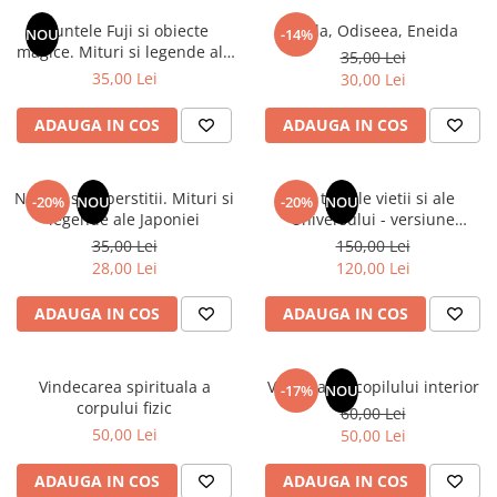
Instrumente de scris
Puzzle-uri
COLOREAZA CU PRIETENII
Audiobook
Muntele Fuji si obiecte
Iliada, Odiseea, Eneida
Instrumente si Truse Geometrie
Senzatii/Thriller
NOU
-14%
De colorat
Puzzle
magice. Mituri si legende ale
ReConnect
35,00 Lei
Seturi scolare
Pot desena minunat
SF & Fantasy
Puzzle 3D Lemn
Japoniei
35,00 Lei
30,00 Lei
Religie
Calculator
Sa coloram cu Nicol
Teatru
Crestinism
Consumabile & Accesorii
Carti educative
ADAUGA IN COS
ADAUGA IN COS
Teens Book Club
ScienceConnection
Codul copiilor de succes
Umor
SelfConnect
Copii 0-7 ani
Natura si superstitii. Mituri si
Din tainele vietii si ale
-20%
NOU
-20%
NOU
SelfHealing
legende ale Japoniei
Universului - versiune
Clubul Premiantilor
originala din 1939. Volumele I-
35,00 Lei
150,00 Lei
Vindecare Spirituala
Super pitici 2-5 ani
III. Cutie de colectie -Scarlat
28,00 Lei
120,00 Lei
Demetrescu
Culegeri Auxiliare
ADAUGA IN COS
ADAUGA IN COS
Dezvoltare personala
Dictionare
Vindecarea spirituala a
Vindecarea copilului interior
Enciclopedii
-17%
NOU
corpului fizic
60,00 Lei
Kids Book Club
50,00 Lei
50,00 Lei
Legende istorice
ADAUGA IN COS
ADAUGA IN COS
Literatura Scolara