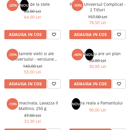
Un dar de la stele
Pachet Universul Complicat -
-20%
NOU
-50%
2 Titluri
80,00 Lei
157,00 Lei
64,00 Lei
78,50 Lei
ADAUGA IN COS
ADAUGA IN COS
Din tainele vietii si ale
Sufletul tau are un plan
-35%
-40%
NOU
Universului - versiune
50,00 Lei
originala din 1939. Volumele I-
143,00 Lei
30,00 Lei
III.
93,00 Lei
ADAUGA IN COS
ADAUGA IN COS
Cafea macinata, Lavazza Il
Istoria reala a Pamantului
-10%
NOU
Mattino, 250 g
90,00 Lei
37,00 Lei
33,30 Lei