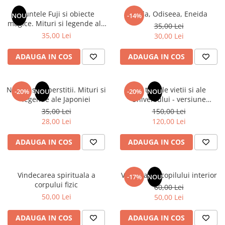
Numerologie
Muntele Fuji si obiecte
Iliada, Odiseea, Eneida
NOU
-14%
Paranormal
magice. Mituri si legende ale
35,00 Lei
Japoniei
35,00 Lei
30,00 Lei
Parapsihologie
Ramtha
ADAUGA IN COS
ADAUGA IN COS
Audiobook
ReConnect
Natura si superstitii. Mituri si
Din tainele vietii si ale
-20%
NOU
-20%
NOU
Religie
legende ale Japoniei
Universului - versiune
originala din 1939. Volumele I-
35,00 Lei
150,00 Lei
Crestinism
III. Cutie de colectie -Scarlat
28,00 Lei
120,00 Lei
ScienceConnection
Demetrescu
SelfConnect
ADAUGA IN COS
ADAUGA IN COS
SelfHealing
Vindecare Spirituala
Vindecarea spirituala a
Vindecarea copilului interior
-17%
NOU
corpului fizic
60,00 Lei
Sanatate
50,00 Lei
50,00 Lei
Diete
Gastronomik
ADAUGA IN COS
ADAUGA IN COS