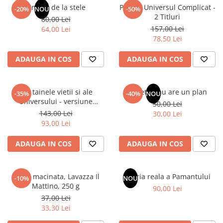
Articole Birotica
Un dar de la stele
Pachet Universul Complicat -
-20%
NOU
-50%
2 Titluri
80,00 Lei
Accesorii Arhivare
157,00 Lei
64,00 Lei
Calculator
78,50 Lei
Hartie si Accesorii
ADAUGA IN COS
ADAUGA IN COS
Instrumente de scris
Organizare si Arhivare
Seturi birotica
Din tainele vietii si ale
Sufletul tau are un plan
-35%
-40%
NOU
Articole scolare
Universului - versiune
50,00 Lei
originala din 1939. Volumele I-
143,00 Lei
Arta
30,00 Lei
III.
93,00 Lei
Caiete si Carnetele scolare
Coperti, Mape, Etichete
ADAUGA IN COS
ADAUGA IN COS
Ghiozdane si Penare scolare
Instrumente de scris
Cafea macinata, Lavazza Il
Istoria reala a Pamantului
Instrumente si Truse Geometrie
-10%
NOU
Mattino, 250 g
90,00 Lei
Seturi scolare
37,00 Lei
Calculator
33,30 Lei
Consumabile & Accesorii