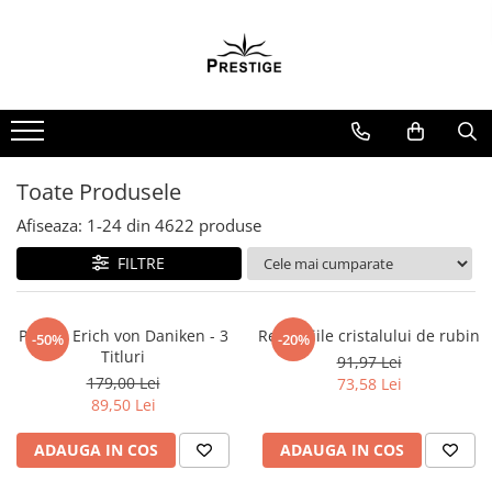
Toate Produsele
Noutati
Promotii
Pachete Speciale Carti
Toate Produsele
Spiritualitate - Ezoterism
Afiseaza:
1-
24
din
4622
produse
AngelConnection
FILTRE
Arte Divinatorii
Astrologie
Chiromantie
Pachet Erich von Daniken - 3
Revelatiile cristalului de rubin
-50%
-20%
Titluri
91,97 Lei
Dezvoltare Spirituala
179,00 Lei
73,58 Lei
KidConnection
89,50 Lei
Minte Corp
ADAUGA IN COS
ADAUGA IN COS
New Illuminati Files