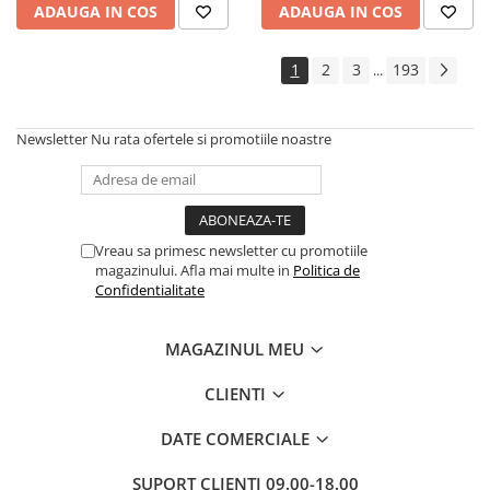
ADAUGA IN COS
ADAUGA IN COS
Cadouri
Carti in dar
1
2
3
193
...
Carti pentru copii
Beletristica
Newsletter
Nu rata ofertele si promotiile noastre
Literatura Romana
Literatura Universala
Poezie
SF & Fantasy
Vreau sa primesc newsletter cu promotiile
Carte Prescolara, Joc
magazinului. Afla mai multe in
Politica de
Confidentialitate
Carti cartonate
Descopera lumea
MAGAZINUL MEU
Descopera si invata
Din ograda
CLIENTI
Povesti pe roti
DATE COMERCIALE
Primele notiuni
Carti de colorat
SUPORT CLIENTI
09.00-18.00