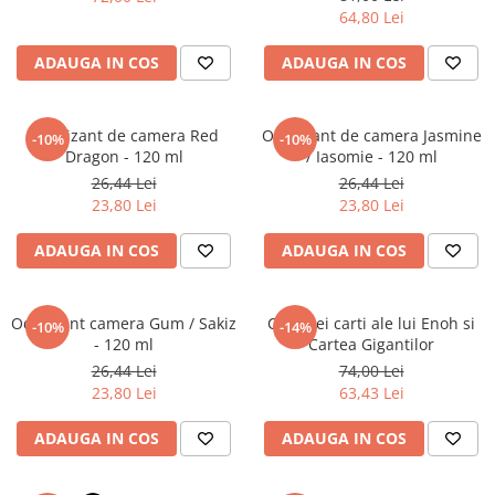
Literatura Romana
64,80 Lei
Literatura Universala
ADAUGA IN COS
ADAUGA IN COS
Poezie
Romane de dragoste, Carti
romantice
Odorizant de camera Red
Odorizant de camera Jasmine
-10%
-10%
Dragon - 120 ml
/ Iasomie - 120 ml
Senzatii/Dragoste
26,44 Lei
26,44 Lei
Senzatii/Erotic
23,80 Lei
23,80 Lei
Senzatii/Suspans
ADAUGA IN COS
ADAUGA IN COS
Senzatii/Thriller
SF & Fantasy
Odorizant camera Gum / Sakiz
Cele trei carti ale lui Enoh si
-10%
-14%
Teatru
- 120 ml
Cartea Gigantilor
26,44 Lei
74,00 Lei
Teens Book Club
23,80 Lei
63,43 Lei
Umor
ADAUGA IN COS
ADAUGA IN COS
Birotica & Papetarie
Adezivi si benzi adezive