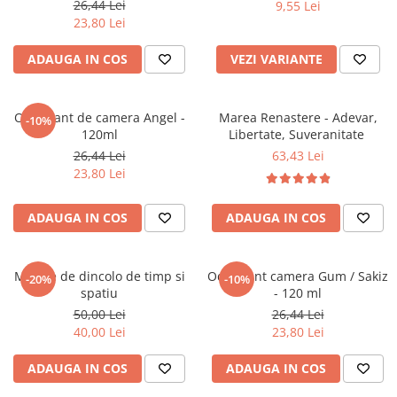
26,44 Lei
9,55 Lei
Povesti ilustrate
23,80 Lei
Povesti - Basme - Legende
ADAUGA IN COS
VEZI VARIANTE
Realitatea Augmentata
Religie pentru copii
ScienceConnection
Odorizant de camera Angel -
Marea Renastere - Adevar,
-10%
120ml
Libertate, Suveranitate
TP ROLL
26,44 Lei
63,43 Lei
23,80 Lei
ADAUGA IN COS
ADAUGA IN COS
Mesaje de dincolo de timp si
Odorizant camera Gum / Sakiz
-20%
-10%
spatiu
- 120 ml
50,00 Lei
26,44 Lei
40,00 Lei
23,80 Lei
ADAUGA IN COS
ADAUGA IN COS