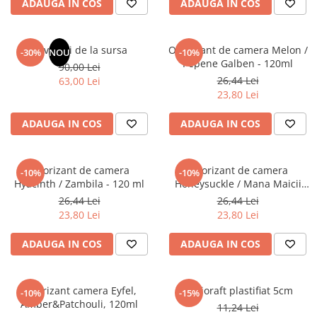
ADAUGA IN COS
ADAUGA IN COS
Elevi de 10 plus
Lecturi Scolare
Revelatii de la sursa
Odorizant de camera Melon /
-30%
NOU
-10%
Lumea Copilariei
Pepene Galben - 120ml
90,00 Lei
Ma pregatesc pentru scoala
26,44 Lei
63,00 Lei
23,80 Lei
Manuale - Carte Scolara
Clasa a II-a
ADAUGA IN COS
ADAUGA IN COS
Clasa a III-a
Clasa a IV-a
Odorizant de camera
Odorizant de camera
-10%
-10%
Clasa a V-a
Hyacinth / Zambila - 120 ml
Honeysuckle / Mana Maicii
Clasa a VI-a
Domnului - 120 ml
26,44 Lei
26,44 Lei
Clasa a VII-a
23,80 Lei
23,80 Lei
Clasa a VIII-a
ADAUGA IN COS
ADAUGA IN COS
Clasa I
Clasa pregatitoare
Limbi Straine
Odorizant camera Eyfel,
Biblioraft plastifiat 5cm
-10%
-15%
Amber&Patchouli, 120ml
Povesti
11,24 Lei