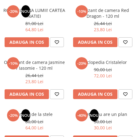
ROMANIA, AXA LUMII! CARTEA
Odorizant de camera Red
-20%
NOU
-10%
NATIEI
Dragon - 120 ml
81,00 Lei
26,44 Lei
64,80 Lei
23,80 Lei
ADAUGA IN COS
ADAUGA IN COS
Odorizant de camera Jasmine
Enciclopedia Cristalelor
-10%
-20%
/ Iasomie - 120 ml
90,00 Lei
26,44 Lei
72,00 Lei
23,80 Lei
ADAUGA IN COS
ADAUGA IN COS
Un dar de la stele
Sufletul tau are un plan
-20%
NOU
-40%
NOU
80,00 Lei
50,00 Lei
64,00 Lei
30,00 Lei