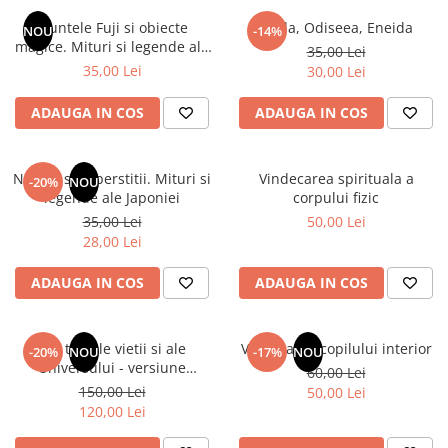
Instrumente de scris
Puzzle-uri
COLOREAZA CU PRIETENII
Audiobook
Muntele Fuji si obiecte
Iliada, Odiseea, Eneida
Instrumente si Truse Geometrie
Senzatii/Thriller
NOU
-14%
De colorat
Puzzle
magice. Mituri si legende ale
ReConnect
35,00 Lei
Seturi scolare
Pot desena minunat
SF & Fantasy
Puzzle 3D Lemn
Japoniei
35,00 Lei
30,00 Lei
Religie
Calculator
Sa coloram cu Nicol
Teatru
Crestinism
Consumabile & Accesorii
Carti educative
ADAUGA IN COS
ADAUGA IN COS
Teens Book Club
ScienceConnection
Codul copiilor de succes
Umor
SelfConnect
Copii 0-7 ani
Natura si superstitii. Mituri si
Vindecarea spirituala a
-20%
NOU
SelfHealing
legende ale Japoniei
corpului fizic
Clubul Premiantilor
35,00 Lei
50,00 Lei
Vindecare Spirituala
Super pitici 2-5 ani
28,00 Lei
Culegeri Auxiliare
ADAUGA IN COS
ADAUGA IN COS
Dezvoltare personala
Dictionare
Din tainele vietii si ale
Vindecarea copilului interior
Enciclopedii
-20%
NOU
-17%
NOU
Universului - versiune
60,00 Lei
Kids Book Club
originala din 1939. Volumele I-
150,00 Lei
50,00 Lei
III. Cutie de colectie -Scarlat
Legende istorice
120,00 Lei
Demetrescu
Literatura Scolara