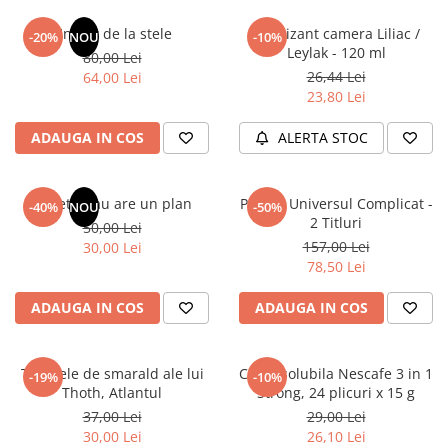
Un dar de la stele
Odorizant camera Liliac /
-20%
NOU
-10%
Leylak - 120 ml
80,00 Lei
26,44 Lei
64,00 Lei
23,80 Lei
ADAUGA IN COS
ALERTA STOC
Sufletul tau are un plan
Pachet Universul Complicat -
-40%
NOU
-50%
2 Titluri
50,00 Lei
157,00 Lei
30,00 Lei
78,50 Lei
ADAUGA IN COS
ADAUGA IN COS
Tablitele de smarald ale lui
Cafea solubila Nescafe 3 in 1
-19%
-10%
Thoth, Atlantul
Strong, 24 plicuri x 15 g
37,00 Lei
29,00 Lei
30,00 Lei
26,10 Lei