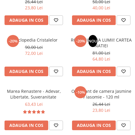
26,44 Lei
50,00 Lei
Povesti ilustrate
23,80 Lei
40,00 Lei
Povesti - Basme - Legende
ADAUGA IN COS
ADAUGA IN COS
Realitatea Augmentata
Religie pentru copii
ScienceConnection
Enciclopedia Cristalelor
ROMANIA, AXA LUMII! CARTEA
-20%
-20%
NOU
NATIEI
90,00 Lei
TP ROLL
81,00 Lei
72,00 Lei
64,80 Lei
ADAUGA IN COS
ADAUGA IN COS
Marea Renastere - Adevar,
Odorizant de camera Jasmine
-10%
Libertate, Suveranitate
/ Iasomie - 120 ml
63,43 Lei
26,44 Lei
23,80 Lei
ADAUGA IN COS
ADAUGA IN COS