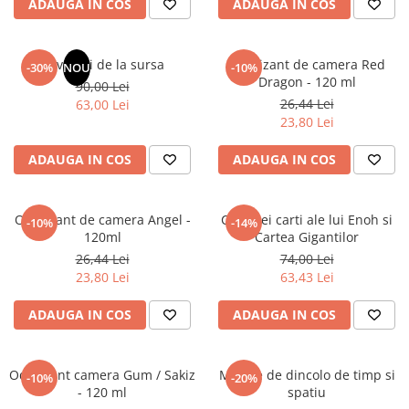
ADAUGA IN COS
ADAUGA IN COS
Elevi de 10 plus
Lecturi Scolare
Revelatii de la sursa
Odorizant de camera Red
-30%
NOU
-10%
Lumea Copilariei
Dragon - 120 ml
90,00 Lei
Ma pregatesc pentru scoala
26,44 Lei
63,00 Lei
23,80 Lei
Manuale - Carte Scolara
Clasa a II-a
ADAUGA IN COS
ADAUGA IN COS
Clasa a III-a
Clasa a IV-a
Odorizant de camera Angel -
Cele trei carti ale lui Enoh si
-10%
-14%
Clasa a V-a
120ml
Cartea Gigantilor
Clasa a VI-a
26,44 Lei
74,00 Lei
Clasa a VII-a
23,80 Lei
63,43 Lei
Clasa a VIII-a
ADAUGA IN COS
ADAUGA IN COS
Clasa I
Clasa pregatitoare
Limbi Straine
Odorizant camera Gum / Sakiz
Mesaje de dincolo de timp si
-10%
-20%
- 120 ml
spatiu
Povesti