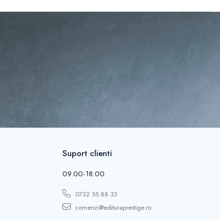
Suport clienti
09.00-18.00
0732 55 88 33
comenzi@edituraprestige.ro