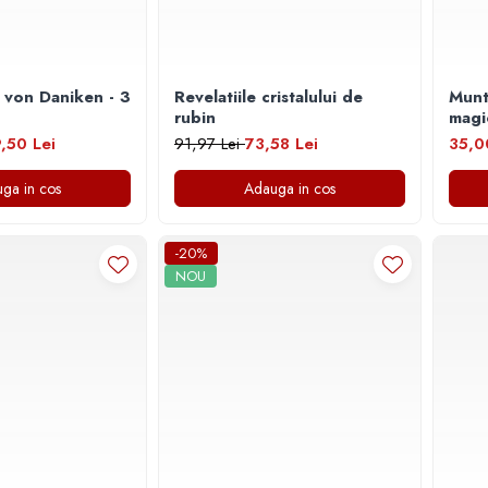
 von Daniken - 3
Revelatiile cristalului de
Munt
rubin
magice. Mituri si
Japo
,50 Lei
91,97 Lei
73,58 Lei
35,0
ga in cos
Adauga in cos
-20%
NOU