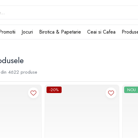
Promotii
Jocuri
Birotica & Papetarie
Ceai si Cafea
Produs
odusele
din
4622
produse
-20%
NOU