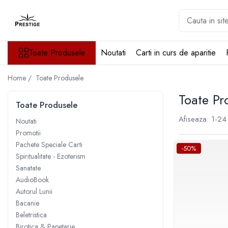
Toate Produsele
Toate Produsele
Noutati
Carti in curs de aparitie
Noutati
Promotii
Home /
Toate Produsele
Pachete Speciale Carti
Spiritualitate - Ezoterism
Toate Pr
Toate Produsele
AngelConnection
Afiseaza:
1-
24
Noutati
Arte Divinatorii
Promotii
Astrologie
Pachete Speciale Carti
-50%
Chiromantie
Spiritualitate - Ezoterism
Sanatate
Dezvoltare Spirituala
AudioBook
KidConnection
Autorul Lunii
Minte Corp
Bacanie
Beletristica
New Illuminati Files
Birotica & Papetarie