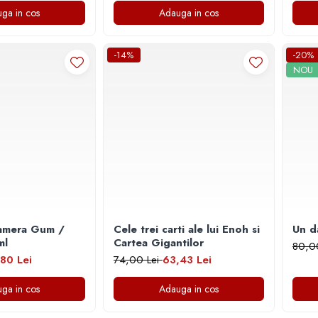
ga in cos
Adauga in cos
-14%
-20%
NOU
amera Gum /
Cele trei carti ale lui Enoh si
Un da
 ml
Cartea Gigantilor
80,0
80 Lei
74,00 Lei
63,43 Lei
ga in cos
Adauga in cos