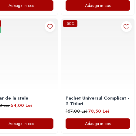
Adauga in cos
Adauga in cos
-50%
r de la stele
Pachet Universul Complicat -
2 Titluri
0 Lei
64,00 Lei
157,00 Lei
78,50 Lei
Adauga in cos
Adauga in cos