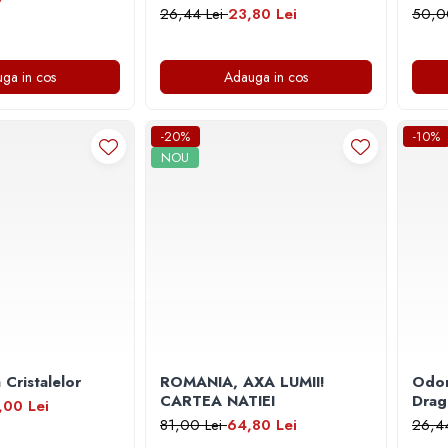
26,44 Lei
23,80 Lei
50,0
ga in cos
Adauga in cos
-20%
-10%
NOU
 Cristalelor
ROMANIA, AXA LUMII!
Odor
CARTEA NATIEI
Drag
,00 Lei
81,00 Lei
64,80 Lei
26,4