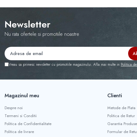
COLOREAZA CU PRIETENII
De colorat
Pot desena minunat
Newsletter
Sa coloram cu Nicol
Nu rata ofertele si promotiile noastre
Carti educative
Codul copiilor de succes
Copii 0-7 ani
Clubul Premiantilor
Vreau sa primesc newsletter cu promotiile magazinului. Afla mai multe in
Politica de
Super pitici 2-5 ani
Culegeri Auxiliare
Dezvoltare personala
Magazinul meu
Clienti
Dictionare
Despre noi
Metode de Plata
Enciclopedii
Termeni si Conditii
Politica de Retur
Kids Book Club
Politica de Confidentialitate
Garantia Produse
Legende istorice
Politica de livrare
Formular de Retu