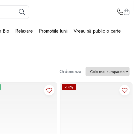
e Bio
Relaxare
Promotiile lunii
Vreau să public o carte
Ordoneaza:
-14%