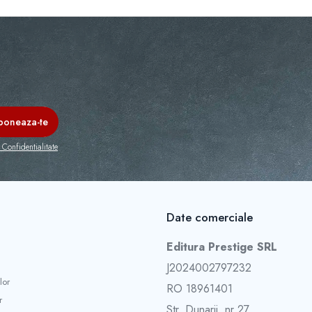
 Confidentialitate
Date comerciale
Editura Prestige SRL
J2024002797232
lor
RO 18961401
r
Str. Dunarii, nr 27