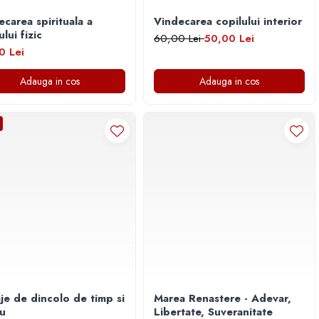
ecarea spirituala a
Vindecarea copilului interior
lui fizic
60,00 Lei
50,00 Lei
0 Lei
Adauga in cos
Adauga in cos
je de dincolo de timp si
Marea Renastere - Adevar,
iu
Libertate, Suveranitate