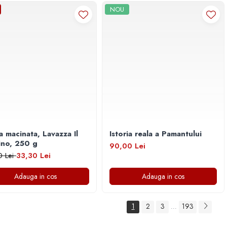
NOU
a macinata, Lavazza Il
Istoria reala a Pamantului
ino, 250 g
90,00 Lei
0 Lei
33,30 Lei
Adauga in cos
Adauga in cos
1
2
3
193
...