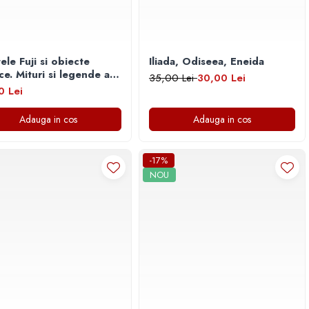
ele Fuji si obiecte
Iliada, Odiseea, Eneida
 legende ale
35,00 Lei
30,00 Lei
niei
0 Lei
Adauga in cos
Adauga in cos
-17%
NOU