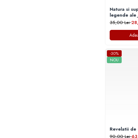
Masaj
Natura si supe
MedConnect
legende ale 
35,00 Lei
28
Medicina & Farmacie
Medicina Pentru Toti
Adau
SealfHealing
Sport
-30%
NOU
Starea de bine
Terapii Alternative
AudioBook
Beletristica
Biografii, Memorii, Jurnale
Carti erotice
Carti pentru Adolescenti, Young
Adult
Revelatii de 
Crime, Thriller, Mistery
90,00 Lei
63