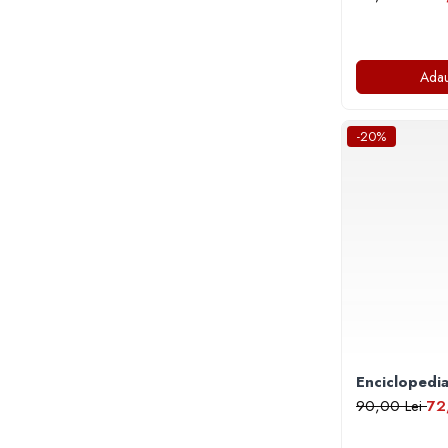
Literatura Romana
Literatura Universala
Poezie
Adau
Romane de dragoste, Carti
romantice
-20%
Senzatii/Dragoste
Senzatii/Erotic
Senzatii/Suspans
Senzatii/Thriller
SF & Fantasy
Teatru
Teens Book Club
Umor
Enciclopedia
Birotica & Papetarie
90,00 Lei
72
Adezivi si benzi adezive