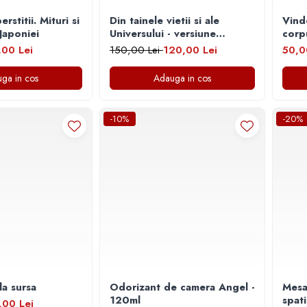
rstitii. Mituri si
Din tainele vietii si ale
Vind
Japoniei
Universului - versiune
corpu
originala din 1939. Volumele
,00 Lei
150,00 Lei
120,00 Lei
50,0
I-III. Cutie de colectie -
Scarlat Demetrescu
ga in cos
Adauga in cos
-10%
-20%
la sursa
Odorizant de camera Angel -
Mesa
120ml
spat
,00 Lei