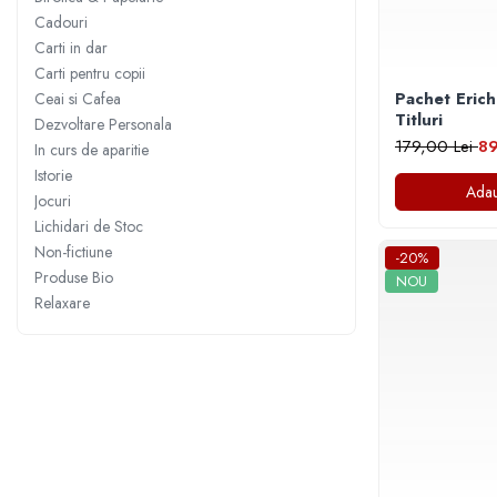
Numerologie
Cadouri
Paranormal
Carti in dar
Carti pentru copii
Parapsihologie
Pachet Erich
Ceai si Cafea
Ramtha
Titluri
Dezvoltare Personala
179,00 Lei
89
In curs de aparitie
Audiobook
Istorie
ReConnect
Adau
Jocuri
Religie
Lichidari de Stoc
Crestinism
Non-fictiune
-20%
ScienceConnection
Produse Bio
NOU
Relaxare
SelfConnect
SelfHealing
Vindecare Spirituala
Sanatate
Diete
Gastronomik