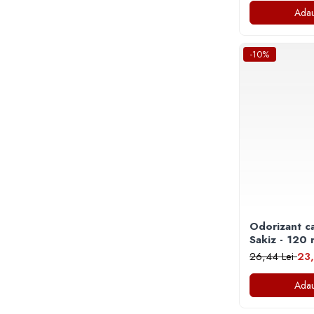
Articole Birotica
Adau
Accesorii Arhivare
Calculator
-10%
Hartie si Accesorii
Instrumente de scris
Organizare si Arhivare
Seturi birotica
Articole scolare
Arta
Caiete si Carnetele scolare
Coperti, Mape, Etichete
Ghiozdane si Penare scolare
Odorizant c
Instrumente de scris
Sakiz - 120
Instrumente si Truse Geometrie
26,44 Lei
23,
Seturi scolare
Adau
Calculator
Consumabile & Accesorii