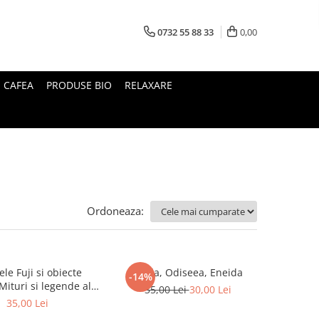
0732 55 88 33
0,00
I CAFEA
PRODUSE BIO
RELAXARE
Ordoneaza:
le Fuji si obiecte
Iliada, Odiseea, Eneida
-14%
35,00 Lei
30,00 Lei
Japoniei
35,00 Lei