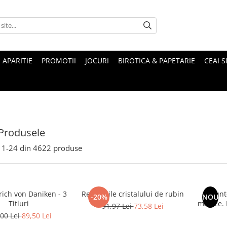
 APARITIE
PROMOTII
JOCURI
BIROTICA & PAPETARIE
CEAI S
Produsele
1-
24
din
4622
produse
rich von Daniken - 3
Revelatiile cristalului de rubin
Munte
-20%
NOU
Titluri
magice. Mituri si legende ale
91,97 Lei
73,58 Lei
00 Lei
89,50 Lei