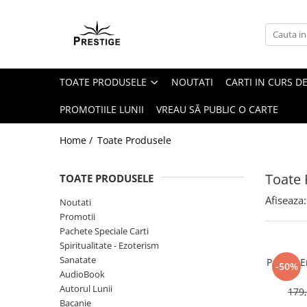
Toate Produsele
Noutati
TOATE PRODUSELE
NOUTATI
CARTI IN CURS DE
Promotii
Pachete Speciale Carti
PROMOTIILE LUNII
VREAU SĂ PUBLIC O CARTE
Spiritualitate - Ezoterism
Home /
Toate Produsele
AngelConnection
Arte Divinatorii
Toate 
TOATE PRODUSELE
Astrologie
Afiseaza:
Noutati
Chiromantie
Promotii
Dezvoltare Spirituala
Pachete Speciale Carti
Spiritualitate - Ezoterism
KidConnection
Sanatate
Pachet E
-50%
Minte Corp
AudioBook
Autorul Lunii
179,
New Illuminati Files
Bacanie