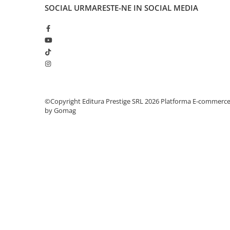
Articole Birotica
SOCIAL
URMARESTE-NE IN SOCIAL MEDIA
Accesorii Arhivare
Calculator
Hartie si Accesorii
Instrumente de scris
Organizare si Arhivare
Seturi birotica
Articole scolare
©Copyright Editura Prestige SRL 2026
Platforma E-commerc
by Gomag
Arta
Caiete si Carnetele scolare
Coperti, Mape, Etichete
Ghiozdane si Penare scolare
Instrumente de scris
Instrumente si Truse Geometrie
Seturi scolare
Calculator
Consumabile & Accesorii