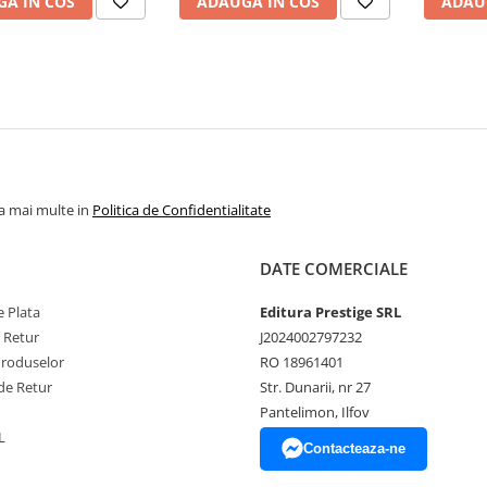
A IN COS
ADAUGA IN COS
ADAU
la mai multe in
Politica de Confidentialitate
DATE COMERCIALE
 Plata
Editura Prestige SRL
e Retur
J2024002797232
Produselor
RO 18961401
de Retur
Str. Dunarii, nr 27
Pantelimon, Ilfov
L
Contacteaza-ne