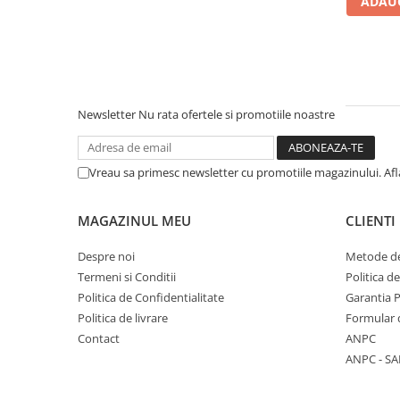
ADAUG
Literatura Romana
Literatura Universala
Poezie
Romane de dragoste, Carti
romantice
Newsletter
Nu rata ofertele si promotiile noastre
Senzatii/Dragoste
Senzatii/Erotic
Vreau sa primesc newsletter cu promotiile magazinului. Af
Senzatii/Suspans
Senzatii/Thriller
MAGAZINUL MEU
CLIENTI
SF & Fantasy
Despre noi
Metode de
Teatru
Termeni si Conditii
Politica d
Politica de Confidentialitate
Garantia 
Teens Book Club
Politica de livrare
Formular 
Umor
Contact
ANPC
Birotica & Papetarie
ANPC - SA
Adezivi si benzi adezive