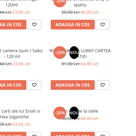
-20%
120ml
spatiu
44 Lei
23,80 Lei
50,00 Lei
40,00 Lei
GA IN COS
ADAUGA IN COS
t camera Gum / Sakiz
ROMANIA, AXA LUMII! CARTEA
-20%
NOU
- 120 ml
NATIEI
44 Lei
23,80 Lei
81,00 Lei
64,80 Lei
GA IN COS
ADAUGA IN COS
 carti ale lui Enoh si
Un dar de la stele
-20%
NOU
rtea Gigantilor
80,00 Lei
64,00 Lei
00 Lei
63,43 Lei