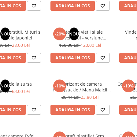
A IN COS
ADAUGA IN COS
ADAU
superstitii. Mituri si
Din tainele vietii si ale
Vinde
NOU
-20%
NOU
nde ale Japoniei
Universului - versiune
originala din 1939. Volumele I-
00 Lei
28,00 Lei
150,00 Lei
120,00 Lei
III. Cutie de colectie -Scarlat
Demetrescu
A IN COS
ADAUGA IN COS
ADAU
latii de la sursa
Odorizant de camera
Odorizan
NOU
-10%
-10%
Honeysuckle / Mana Maicii
/ Z
00 Lei
63,00 Lei
Domnului - 120 ml
26,44 Lei
23,80 Lei
26,
A IN COS
ADAUGA IN COS
ADAU
ant camera Eyfel,
Biblioraft plastifiat 5cm
Odorizan