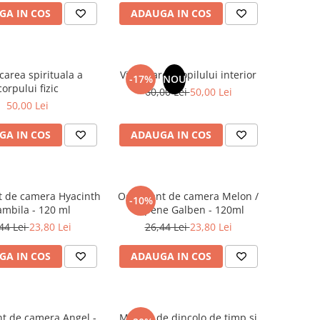
GA IN COS
ADAUGA IN COS
carea spirituala a
Vindecarea copilului interior
-17%
NOU
corpului fizic
60,00 Lei
50,00 Lei
50,00 Lei
GA IN COS
ADAUGA IN COS
t de camera Hyacinth
Odorizant de camera Melon /
-10%
ambila - 120 ml
Pepene Galben - 120ml
44 Lei
23,80 Lei
26,44 Lei
23,80 Lei
GA IN COS
ADAUGA IN COS
t de camera Angel -
Mesaje de dincolo de timp si