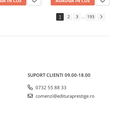
GA IN COS
ADAUGA IN COS
1
2
3
193
...
SUPORT CLIENTI
09.00-18.00
0732 55 88 33
comenzi@edituraprestige.ro