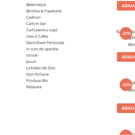
Numerologie
Beletristica
ADAUG
Birotica & Papetarie
Paranormal
Cadouri
Parapsihologie
Carti in dar
Carti pentru copii
Ramtha
Natura si 
-20%
Ceai si Cafea
lege
Audiobook
Dezvoltare Personala
35,
ReConnect
In curs de aparitie
Istorie
ADAUG
Religie
Jocuri
Crestinism
Lichidari de Stoc
Non-fictiune
ScienceConnection
Produse Bio
Reve
SelfConnect
-30%
Relaxare
90,
SelfHealing
Vindecare Spirituala
ADAUG
Sanatate
Diete
Gastronomik
Odoriz