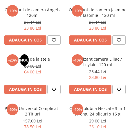
Odorizant de camera Angel -
Odorizant de camera Jasmine
-10%
-10%
120ml
/ Iasomie - 120 ml
26,44 Lei
26,44 Lei
23,80 Lei
23,80 Lei
ADAUGA IN COS
ADAUGA IN COS
Un dar de la stele
Odorizant camera Liliac /
-20%
NOU
-10%
Leylak - 120 ml
80,00 Lei
26,44 Lei
64,00 Lei
23,80 Lei
ADAUGA IN COS
ADAUGA IN COS
Pachet Universul Complicat -
Cafea solubila Nescafe 3 in 1
-50%
-10%
2 Titluri
Strong, 24 plicuri x 15 g
157,00 Lei
29,00 Lei
78,50 Lei
26,10 Lei