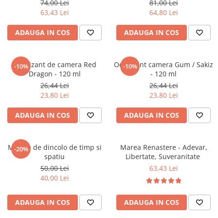
74,00 Lei
81,00 Lei
Povesti ilustrate
63,43 Lei
64,80 Lei
Povesti - Basme - Legende
ADAUGA IN COS
ADAUGA IN COS
Realitatea Augmentata
Religie pentru copii
ScienceConnection
Odorizant de camera Red
Odorizant camera Gum / Sakiz
-10%
-10%
Dragon - 120 ml
- 120 ml
TP ROLL
26,44 Lei
26,44 Lei
23,80 Lei
23,80 Lei
ADAUGA IN COS
ADAUGA IN COS
Mesaje de dincolo de timp si
Marea Renastere - Adevar,
-20%
spatiu
Libertate, Suveranitate
50,00 Lei
63,43 Lei
40,00 Lei
ADAUGA IN COS
ADAUGA IN COS