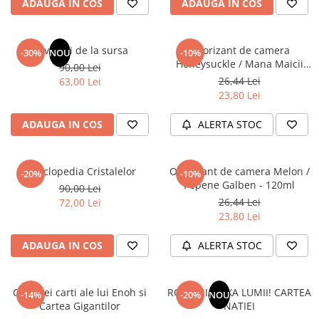
ADAUGA IN COS
ADAUGA IN COS
Elevi de 10 plus
Lecturi Scolare
Revelatii de la sursa
Odorizant de camera
-30%
NOU
-10%
Lumea Copilariei
Honeysuckle / Mana Maicii
90,00 Lei
Ma pregatesc pentru scoala
Domnului - 120 ml
26,44 Lei
63,00 Lei
23,80 Lei
Manuale - Carte Scolara
Clasa a II-a
ADAUGA IN COS
ALERTA STOC
Clasa a III-a
Clasa a IV-a
Enciclopedia Cristalelor
Odorizant de camera Melon /
-20%
-10%
Clasa a V-a
Pepene Galben - 120ml
90,00 Lei
Clasa a VI-a
26,44 Lei
72,00 Lei
Clasa a VII-a
23,80 Lei
Clasa a VIII-a
ADAUGA IN COS
ALERTA STOC
Clasa I
Clasa pregatitoare
Limbi Straine
Cele trei carti ale lui Enoh si
ROMANIA, AXA LUMII! CARTEA
-14%
-20%
NOU
Cartea Gigantilor
NATIEI
Povesti