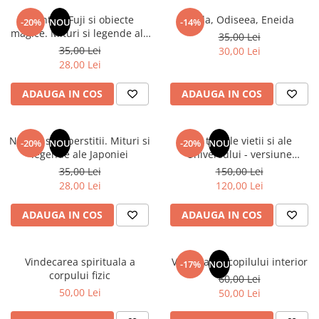
Numerologie
Muntele Fuji si obiecte
Iliada, Odiseea, Eneida
-20%
NOU
-14%
Paranormal
magice. Mituri si legende ale
35,00 Lei
Japoniei
35,00 Lei
30,00 Lei
Parapsihologie
28,00 Lei
Ramtha
ADAUGA IN COS
ADAUGA IN COS
Audiobook
ReConnect
Religie
Natura si superstitii. Mituri si
Din tainele vietii si ale
-20%
NOU
-20%
NOU
legende ale Japoniei
Universului - versiune
Crestinism
originala din 1939. Volumele I-
35,00 Lei
150,00 Lei
ScienceConnection
III. Cutie de colectie -Scarlat
28,00 Lei
120,00 Lei
Demetrescu
SelfConnect
ADAUGA IN COS
ADAUGA IN COS
SelfHealing
Vindecare Spirituala
Vindecarea spirituala a
Vindecarea copilului interior
-17%
NOU
Sanatate
corpului fizic
60,00 Lei
Diete
50,00 Lei
50,00 Lei
Gastronomik