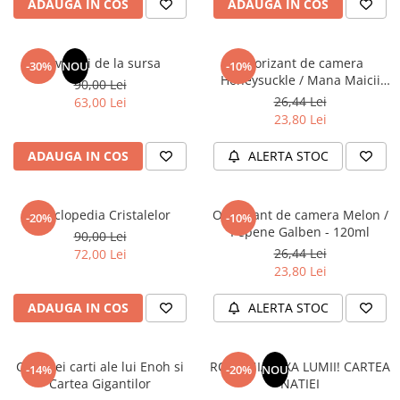
ADAUGA IN COS
ADAUGA IN COS
Masaj
MedConnect
Revelatii de la sursa
Odorizant de camera
-30%
NOU
-10%
Medicina & Farmacie
Honeysuckle / Mana Maicii
90,00 Lei
Medicina Pentru Toti
Domnului - 120 ml
26,44 Lei
63,00 Lei
23,80 Lei
SealfHealing
Sport
ADAUGA IN COS
ALERTA STOC
Starea de bine
Terapii Alternative
Enciclopedia Cristalelor
Odorizant de camera Melon /
-20%
-10%
Pepene Galben - 120ml
AudioBook
90,00 Lei
26,44 Lei
72,00 Lei
Beletristica
23,80 Lei
Biografii, Memorii, Jurnale
Carti erotice
ADAUGA IN COS
ALERTA STOC
Carti pentru Adolescenti, Young
Adult
Cele trei carti ale lui Enoh si
ROMANIA, AXA LUMII! CARTEA
-14%
-20%
NOU
Crime, Thriller, Mistery
Cartea Gigantilor
NATIEI