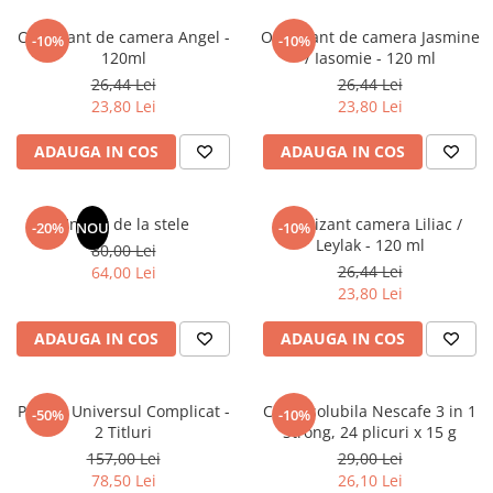
Articole Birotica
Odorizant de camera Angel -
Odorizant de camera Jasmine
-10%
-10%
Accesorii Arhivare
120ml
/ Iasomie - 120 ml
Calculator
26,44 Lei
26,44 Lei
Hartie si Accesorii
23,80 Lei
23,80 Lei
Instrumente de scris
ADAUGA IN COS
ADAUGA IN COS
Organizare si Arhivare
Seturi birotica
Articole scolare
Un dar de la stele
Odorizant camera Liliac /
-20%
NOU
-10%
Leylak - 120 ml
80,00 Lei
Arta
26,44 Lei
64,00 Lei
Caiete si Carnetele scolare
23,80 Lei
Coperti, Mape, Etichete
Ghiozdane si Penare scolare
ADAUGA IN COS
ADAUGA IN COS
Instrumente de scris
Instrumente si Truse Geometrie
Pachet Universul Complicat -
Cafea solubila Nescafe 3 in 1
-50%
-10%
Seturi scolare
2 Titluri
Strong, 24 plicuri x 15 g
Calculator
157,00 Lei
29,00 Lei
78,50 Lei
26,10 Lei
Consumabile & Accesorii