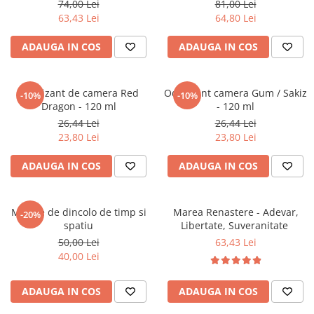
74,00 Lei
81,00 Lei
Literatura Romana
63,43 Lei
64,80 Lei
Literatura Universala
ADAUGA IN COS
ADAUGA IN COS
Poezie
Romane de dragoste, Carti
romantice
Odorizant de camera Red
Odorizant camera Gum / Sakiz
-10%
-10%
Dragon - 120 ml
- 120 ml
Senzatii/Dragoste
26,44 Lei
26,44 Lei
Senzatii/Erotic
23,80 Lei
23,80 Lei
Senzatii/Suspans
ADAUGA IN COS
ADAUGA IN COS
Senzatii/Thriller
SF & Fantasy
Mesaje de dincolo de timp si
Marea Renastere - Adevar,
-20%
Teatru
spatiu
Libertate, Suveranitate
Teens Book Club
50,00 Lei
63,43 Lei
40,00 Lei
Umor
Birotica & Papetarie
ADAUGA IN COS
ADAUGA IN COS
Adezivi si benzi adezive