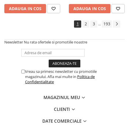
Cadouri
ADAUGA IN COS
ADAUGA IN COS
Carti in dar
Carti pentru copii
1
2
3
193
...
Beletristica
Literatura Romana
Newsletter
Nu rata ofertele si promotiile noastre
Literatura Universala
Poezie
SF & Fantasy
Carte Prescolara, Joc
Vreau sa primesc newsletter cu promotiile
magazinului. Afla mai multe in
Politica de
Carti cartonate
Confidentialitate
Descopera lumea
Descopera si invata
MAGAZINUL MEU
Din ograda
Povesti pe roti
CLIENTI
Primele notiuni
DATE COMERCIALE
Carti de colorat