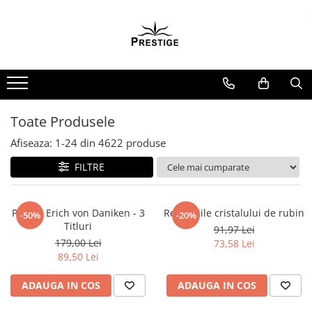
Toate Produsele
Noutati
Promotii
Pachete Speciale Carti
Toate Produsele
Spiritualitate - Ezoterism
Afiseaza:
1-
24
din
4622
produse
AngelConnection
FILTRE
Arte Divinatorii
Astrologie
Chiromantie
Pachet Erich von Daniken - 3
Revelatiile cristalului de rubin
-50%
-20%
Titluri
91,97 Lei
Dezvoltare Spirituala
179,00 Lei
73,58 Lei
KidConnection
89,50 Lei
Minte Corp
ADAUGA IN COS
ADAUGA IN COS
New Illuminati Files