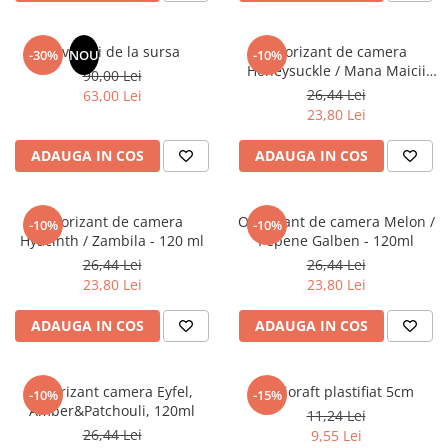
Elevi de 10 plus
Lecturi Scolare
Revelatii de la sursa
Odorizant de camera
-30%
NOU
-10%
Honeysuckle / Mana Maicii
90,00 Lei
Lumea Copilariei
Domnului - 120 ml
26,44 Lei
63,00 Lei
Ma pregatesc pentru scoala
23,80 Lei
Manuale - Carte Scolara
ADAUGA IN COS
ADAUGA IN COS
Clasa a II-a
Clasa a III-a
Odorizant de camera
Odorizant de camera Melon /
Clasa a IV-a
-10%
-10%
Hyacinth / Zambila - 120 ml
Pepene Galben - 120ml
Clasa a V-a
26,44 Lei
26,44 Lei
Clasa a VI-a
23,80 Lei
23,80 Lei
Clasa a VII-a
ADAUGA IN COS
ADAUGA IN COS
Clasa a VIII-a
Clasa I
Clasa pregatitoare
Odorizant camera Eyfel,
Biblioraft plastifiat 5cm
-10%
-15%
Limbi Straine
Amber&Patchouli, 120ml
11,24 Lei
Povesti
26,44 Lei
9,55 Lei