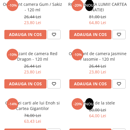
Odorizant camera Gum / Sakiz
ROMANIA, AXA LUMII! CARTEA
-10%
-20%
NOU
- 120 ml
NATIEI
26,44 Lei
81,00 Lei
23,80 Lei
64,80 Lei
ADAUGA IN COS
ADAUGA IN COS
Odorizant de camera Red
Odorizant de camera Jasmine
-10%
-10%
Dragon - 120 ml
/ Iasomie - 120 ml
26,44 Lei
26,44 Lei
23,80 Lei
23,80 Lei
ADAUGA IN COS
ADAUGA IN COS
Cele trei carti ale lui Enoh si
Un dar de la stele
-14%
-20%
NOU
Cartea Gigantilor
80,00 Lei
74,00 Lei
64,00 Lei
63,43 Lei