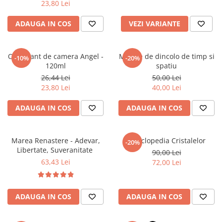
23,80 Lei
Povesti ilustrate
Povesti - Basme - Legende
ADAUGA IN COS
VEZI VARIANTE
Realitatea Augmentata
Religie pentru copii
Odorizant de camera Angel -
Mesaje de dincolo de timp si
-10%
-20%
ScienceConnection
120ml
spatiu
26,44 Lei
50,00 Lei
TP ROLL
23,80 Lei
40,00 Lei
ADAUGA IN COS
ADAUGA IN COS
Marea Renastere - Adevar,
Enciclopedia Cristalelor
-20%
Libertate, Suveranitate
90,00 Lei
63,43 Lei
72,00 Lei
ADAUGA IN COS
ADAUGA IN COS