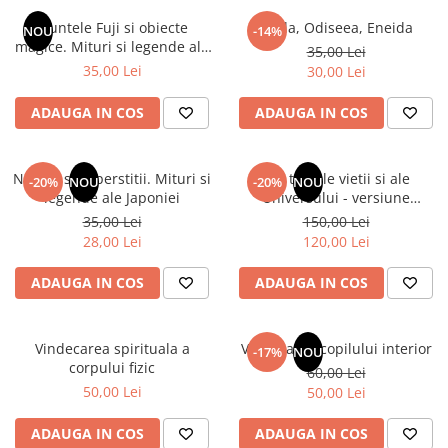
Instrumente de scris
Puzzle-uri
COLOREAZA CU PRIETENII
Audiobook
Muntele Fuji si obiecte
Iliada, Odiseea, Eneida
Instrumente si Truse Geometrie
Senzatii/Thriller
NOU
-14%
De colorat
Puzzle
magice. Mituri si legende ale
ReConnect
35,00 Lei
Seturi scolare
Pot desena minunat
SF & Fantasy
Puzzle 3D Lemn
Japoniei
35,00 Lei
30,00 Lei
Religie
Calculator
Sa coloram cu Nicol
Teatru
Crestinism
Consumabile & Accesorii
Carti educative
ADAUGA IN COS
ADAUGA IN COS
Teens Book Club
ScienceConnection
Codul copiilor de succes
Umor
SelfConnect
Copii 0-7 ani
Natura si superstitii. Mituri si
Din tainele vietii si ale
-20%
NOU
-20%
NOU
SelfHealing
legende ale Japoniei
Universului - versiune
Clubul Premiantilor
originala din 1939. Volumele I-
35,00 Lei
150,00 Lei
Vindecare Spirituala
Super pitici 2-5 ani
III. Cutie de colectie -Scarlat
28,00 Lei
120,00 Lei
Demetrescu
Culegeri Auxiliare
ADAUGA IN COS
ADAUGA IN COS
Dezvoltare personala
Dictionare
Vindecarea spirituala a
Vindecarea copilului interior
Enciclopedii
-17%
NOU
corpului fizic
60,00 Lei
Kids Book Club
50,00 Lei
50,00 Lei
Legende istorice
ADAUGA IN COS
ADAUGA IN COS
Literatura Scolara