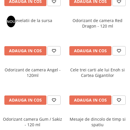
ADAUGA IN COS
ADAUGA IN COS
Masaj
MedConnect
Revelatii de la sursa
Odorizant de camera Red
NOU
Medicina & Farmacie
Dragon - 120 ml
Medicina Pentru Toti
SealfHealing
Sport
ADAUGA IN COS
ADAUGA IN COS
Starea de bine
Terapii Alternative
Odorizant de camera Angel -
Cele trei carti ale lui Enoh si
120ml
Cartea Gigantilor
AudioBook
Beletristica
Biografii, Memorii, Jurnale
Carti erotice
ADAUGA IN COS
ADAUGA IN COS
Carti pentru Adolescenti, Young
Adult
Odorizant camera Gum / Sakiz
Mesaje de dincolo de timp si
Crime, Thriller, Mistery
- 120 ml
spatiu