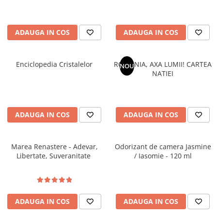
Literatura Romana
Literatura Universala
ADAUGA IN COS
ADAUGA IN COS
Poezie
Romane de dragoste, Carti
romantice
Enciclopedia Cristalelor
ROMANIA, AXA LUMII! CARTEA
NOU
NATIEI
Senzatii/Dragoste
Senzatii/Erotic
Senzatii/Suspans
ADAUGA IN COS
ADAUGA IN COS
Senzatii/Thriller
SF & Fantasy
Marea Renastere - Adevar,
Odorizant de camera Jasmine
Teatru
Libertate, Suveranitate
/ Iasomie - 120 ml
Teens Book Club
Umor
Birotica & Papetarie
ADAUGA IN COS
ADAUGA IN COS
Adezivi si benzi adezive