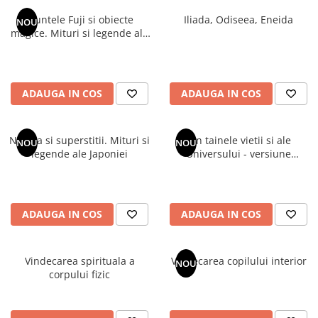
Numerologie
Muntele Fuji si obiecte
Iliada, Odiseea, Eneida
NOU
Paranormal
magice. Mituri si legende ale
Japoniei
Parapsihologie
Ramtha
ADAUGA IN COS
ADAUGA IN COS
Audiobook
ReConnect
Religie
Natura si superstitii. Mituri si
Din tainele vietii si ale
NOU
NOU
legende ale Japoniei
Universului - versiune
Crestinism
originala din 1939. Volumele I-
ScienceConnection
III. Cutie de colectie -Scarlat
Demetrescu
SelfConnect
ADAUGA IN COS
ADAUGA IN COS
SelfHealing
Vindecare Spirituala
Vindecarea spirituala a
Vindecarea copilului interior
NOU
Sanatate
corpului fizic
Diete
Gastronomik