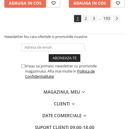
ADAUGA IN COS
ADAUGA IN COS
Cadouri
Carti in dar
1
2
3
193
...
Carti pentru copii
Beletristica
Newsletter
Nu rata ofertele si promotiile noastre
Literatura Romana
Literatura Universala
Poezie
SF & Fantasy
Vreau sa primesc newsletter cu promotiile
Carte Prescolara, Joc
magazinului. Afla mai multe in
Politica de
Confidentialitate
Carti cartonate
Descopera lumea
MAGAZINUL MEU
Descopera si invata
Din ograda
CLIENTI
Povesti pe roti
DATE COMERCIALE
Primele notiuni
Carti de colorat
SUPORT CLIENTI
09.00-18.00