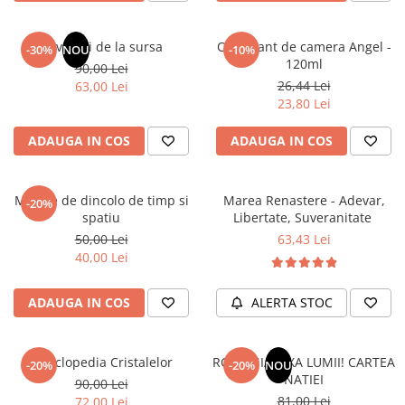
Masaj
MedConnect
Revelatii de la sursa
Odorizant de camera Angel -
-30%
NOU
-10%
120ml
Medicina & Farmacie
90,00 Lei
26,44 Lei
63,00 Lei
Medicina Pentru Toti
23,80 Lei
SealfHealing
ADAUGA IN COS
ADAUGA IN COS
Sport
Starea de bine
Mesaje de dincolo de timp si
Marea Renastere - Adevar,
-20%
Terapii Alternative
spatiu
Libertate, Suveranitate
AudioBook
50,00 Lei
63,43 Lei
40,00 Lei
Beletristica
Biografii, Memorii, Jurnale
ADAUGA IN COS
ALERTA STOC
Carti erotice
Carti pentru Adolescenti, Young
Adult
Enciclopedia Cristalelor
ROMANIA, AXA LUMII! CARTEA
-20%
-20%
NOU
NATIEI
90,00 Lei
Crime, Thriller, Mistery
81,00 Lei
72,00 Lei