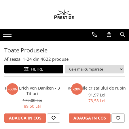
Toate Produsele
Noutati
Promotii
Pachete Speciale Carti
Toate Produsele
Spiritualitate - Ezoterism
Afiseaza:
1-
24
din
4622
produse
AngelConnection
FILTRE
Arte Divinatorii
Astrologie
Chiromantie
Pachet Erich von Daniken - 3
Revelatiile cristalului de rubin
-50%
-20%
Titluri
91,97 Lei
Dezvoltare Spirituala
179,00 Lei
73,58 Lei
KidConnection
89,50 Lei
Minte Corp
ADAUGA IN COS
ADAUGA IN COS
New Illuminati Files