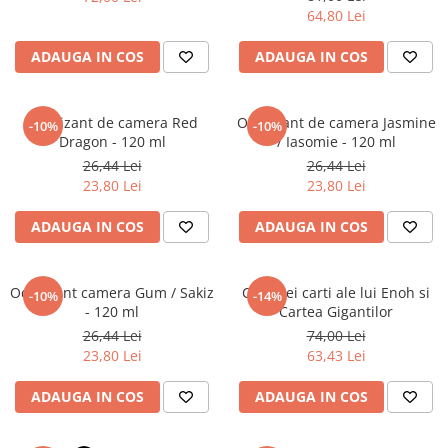
Literatura Romana
64,80 Lei
Literatura Universala
ADAUGA IN COS
ADAUGA IN COS
Poezie
Romane de dragoste, Carti
romantice
Odorizant de camera Red
Odorizant de camera Jasmine
-10%
-10%
Dragon - 120 ml
/ Iasomie - 120 ml
Senzatii/Dragoste
26,44 Lei
26,44 Lei
Senzatii/Erotic
23,80 Lei
23,80 Lei
Senzatii/Suspans
ADAUGA IN COS
ADAUGA IN COS
Senzatii/Thriller
SF & Fantasy
Odorizant camera Gum / Sakiz
Cele trei carti ale lui Enoh si
-10%
-14%
Teatru
- 120 ml
Cartea Gigantilor
26,44 Lei
74,00 Lei
Teens Book Club
23,80 Lei
63,43 Lei
Umor
ADAUGA IN COS
ADAUGA IN COS
Birotica & Papetarie
Adezivi si benzi adezive