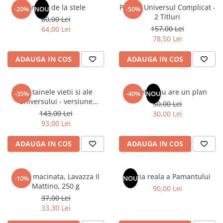
Articole Birotica
Un dar de la stele
Pachet Universul Complicat -
-20%
NOU
-50%
2 Titluri
80,00 Lei
Accesorii Arhivare
157,00 Lei
64,00 Lei
Calculator
78,50 Lei
Hartie si Accesorii
ADAUGA IN COS
ADAUGA IN COS
Instrumente de scris
Organizare si Arhivare
Seturi birotica
Din tainele vietii si ale
Sufletul tau are un plan
-35%
-40%
NOU
Articole scolare
Universului - versiune
50,00 Lei
originala din 1939. Volumele I-
143,00 Lei
Arta
30,00 Lei
III.
93,00 Lei
Caiete si Carnetele scolare
Coperti, Mape, Etichete
ADAUGA IN COS
ADAUGA IN COS
Ghiozdane si Penare scolare
Instrumente de scris
Cafea macinata, Lavazza Il
Istoria reala a Pamantului
Instrumente si Truse Geometrie
-10%
NOU
Mattino, 250 g
90,00 Lei
Seturi scolare
37,00 Lei
Calculator
33,30 Lei
Consumabile & Accesorii