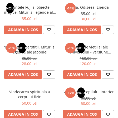
Numerologie
Muntele Fuji si obiecte
Iliada, Odiseea, Eneida
NOU
-14%
Paranormal
magice. Mituri si legende ale
35,00 Lei
Japoniei
35,00 Lei
30,00 Lei
Parapsihologie
Ramtha
ADAUGA IN COS
ADAUGA IN COS
Audiobook
ReConnect
Natura si superstitii. Mituri si
Din tainele vietii si ale
-20%
NOU
-20%
NOU
Religie
legende ale Japoniei
Universului - versiune
originala din 1939. Volumele I-
35,00 Lei
150,00 Lei
Crestinism
III. Cutie de colectie -Scarlat
28,00 Lei
120,00 Lei
ScienceConnection
Demetrescu
SelfConnect
ADAUGA IN COS
ADAUGA IN COS
SelfHealing
Vindecare Spirituala
Vindecarea spirituala a
Vindecarea copilului interior
-17%
NOU
corpului fizic
60,00 Lei
Sanatate
50,00 Lei
50,00 Lei
Diete
Gastronomik
ADAUGA IN COS
ADAUGA IN COS