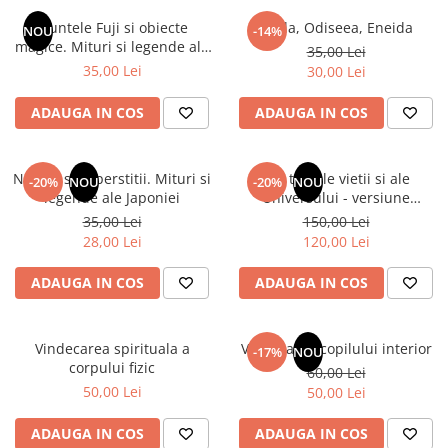
Instrumente de scris
Puzzle-uri
COLOREAZA CU PRIETENII
Audiobook
Muntele Fuji si obiecte
Iliada, Odiseea, Eneida
Instrumente si Truse Geometrie
Senzatii/Thriller
NOU
-14%
De colorat
Puzzle
magice. Mituri si legende ale
ReConnect
35,00 Lei
Seturi scolare
Pot desena minunat
SF & Fantasy
Puzzle 3D Lemn
Japoniei
35,00 Lei
30,00 Lei
Religie
Calculator
Sa coloram cu Nicol
Teatru
Crestinism
Consumabile & Accesorii
Carti educative
ADAUGA IN COS
ADAUGA IN COS
Teens Book Club
ScienceConnection
Codul copiilor de succes
Umor
SelfConnect
Copii 0-7 ani
Natura si superstitii. Mituri si
Din tainele vietii si ale
-20%
NOU
-20%
NOU
SelfHealing
legende ale Japoniei
Universului - versiune
Clubul Premiantilor
originala din 1939. Volumele I-
35,00 Lei
150,00 Lei
Vindecare Spirituala
Super pitici 2-5 ani
III. Cutie de colectie -Scarlat
28,00 Lei
120,00 Lei
Demetrescu
Culegeri Auxiliare
ADAUGA IN COS
ADAUGA IN COS
Dezvoltare personala
Dictionare
Vindecarea spirituala a
Vindecarea copilului interior
Enciclopedii
-17%
NOU
corpului fizic
60,00 Lei
Kids Book Club
50,00 Lei
50,00 Lei
Legende istorice
ADAUGA IN COS
ADAUGA IN COS
Literatura Scolara