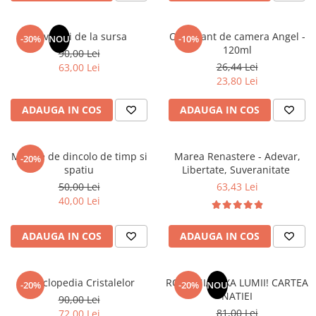
Elevi de 10 plus
Lecturi Scolare
Revelatii de la sursa
Odorizant de camera Angel -
-30%
NOU
-10%
120ml
90,00 Lei
Lumea Copilariei
26,44 Lei
63,00 Lei
Ma pregatesc pentru scoala
23,80 Lei
Manuale - Carte Scolara
ADAUGA IN COS
ADAUGA IN COS
Clasa a II-a
Clasa a III-a
Mesaje de dincolo de timp si
Marea Renastere - Adevar,
Clasa a IV-a
-20%
spatiu
Libertate, Suveranitate
Clasa a V-a
50,00 Lei
63,43 Lei
Clasa a VI-a
40,00 Lei
Clasa a VII-a
Clasa a VIII-a
ADAUGA IN COS
ADAUGA IN COS
Clasa I
Clasa pregatitoare
Enciclopedia Cristalelor
ROMANIA, AXA LUMII! CARTEA
Limbi Straine
-20%
-20%
NOU
NATIEI
90,00 Lei
Povesti
81,00 Lei
72,00 Lei