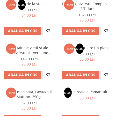
Un dar de la stele
Pachet Universul Complicat -
-20%
NOU
-50%
2 Titluri
80,00 Lei
157,00 Lei
64,00 Lei
78,50 Lei
ADAUGA IN COS
ADAUGA IN COS
Din tainele vietii si ale
Sufletul tau are un plan
-35%
-40%
NOU
Universului - versiune
50,00 Lei
originala din 1939. Volumele I-
143,00 Lei
30,00 Lei
III.
93,00 Lei
ADAUGA IN COS
ADAUGA IN COS
Cafea macinata, Lavazza Il
Istoria reala a Pamantului
-10%
NOU
Mattino, 250 g
90,00 Lei
37,00 Lei
33,30 Lei