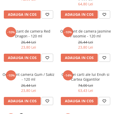
Povesti ilustrate
64,80 Lei
Povesti - Basme - Legende
ADAUGA IN COS
ADAUGA IN COS
Realitatea Augmentata
Religie pentru copii
Odorizant de camera Red
Odorizant de camera Jasmine
-10%
-10%
ScienceConnection
Dragon - 120 ml
/ Iasomie - 120 ml
TP ROLL
26,44 Lei
26,44 Lei
23,80 Lei
23,80 Lei
ADAUGA IN COS
ADAUGA IN COS
Odorizant camera Gum / Sakiz
Cele trei carti ale lui Enoh si
-10%
-14%
- 120 ml
Cartea Gigantilor
26,44 Lei
74,00 Lei
23,80 Lei
63,43 Lei
ADAUGA IN COS
ADAUGA IN COS