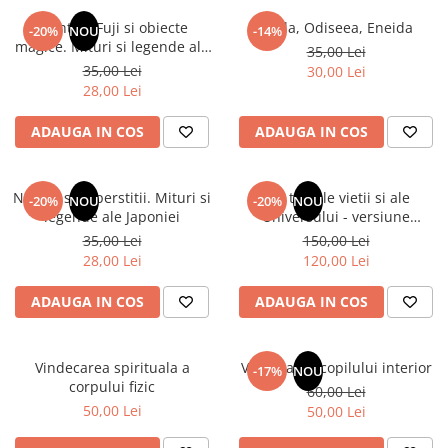
Numerologie
Muntele Fuji si obiecte
Iliada, Odiseea, Eneida
-20%
NOU
-14%
Paranormal
magice. Mituri si legende ale
35,00 Lei
Japoniei
35,00 Lei
30,00 Lei
Parapsihologie
28,00 Lei
Ramtha
ADAUGA IN COS
ADAUGA IN COS
Audiobook
ReConnect
Religie
Natura si superstitii. Mituri si
Din tainele vietii si ale
-20%
NOU
-20%
NOU
legende ale Japoniei
Universului - versiune
Crestinism
originala din 1939. Volumele I-
35,00 Lei
150,00 Lei
ScienceConnection
III. Cutie de colectie -Scarlat
28,00 Lei
120,00 Lei
Demetrescu
SelfConnect
ADAUGA IN COS
ADAUGA IN COS
SelfHealing
Vindecare Spirituala
Vindecarea spirituala a
Vindecarea copilului interior
-17%
NOU
Sanatate
corpului fizic
60,00 Lei
Diete
50,00 Lei
50,00 Lei
Gastronomik