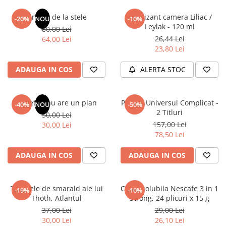
Articole Birotica
Un dar de la stele
Odorizant camera Liliac /
-20%
NOU
-10%
Accesorii Arhivare
Leylak - 120 ml
80,00 Lei
Calculator
26,44 Lei
64,00 Lei
Hartie si Accesorii
23,80 Lei
Instrumente de scris
ADAUGA IN COS
ALERTA STOC
Organizare si Arhivare
Seturi birotica
Articole scolare
Sufletul tau are un plan
Pachet Universul Complicat -
-40%
NOU
-50%
2 Titluri
50,00 Lei
Arta
157,00 Lei
30,00 Lei
Caiete si Carnetele scolare
78,50 Lei
Coperti, Mape, Etichete
Ghiozdane si Penare scolare
ADAUGA IN COS
ADAUGA IN COS
Instrumente de scris
Instrumente si Truse Geometrie
Tablitele de smarald ale lui
Cafea solubila Nescafe 3 in 1
-19%
-10%
Seturi scolare
Thoth, Atlantul
Strong, 24 plicuri x 15 g
Calculator
37,00 Lei
29,00 Lei
30,00 Lei
26,10 Lei
Consumabile & Accesorii