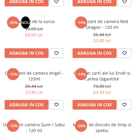
ADAUGA IN COS
ADAUGA IN COS
Masaj
MedConnect
Revelatii de la sursa
Odorizant de camera Red
-30%
NOU
-10%
Medicina & Farmacie
Dragon - 120 ml
90,00 Lei
Medicina Pentru Toti
26,44 Lei
63,00 Lei
23,80 Lei
SealfHealing
Sport
ADAUGA IN COS
ADAUGA IN COS
Starea de bine
Terapii Alternative
Odorizant de camera Angel -
Cele trei carti ale lui Enoh si
-10%
-14%
120ml
Cartea Gigantilor
AudioBook
26,44 Lei
74,00 Lei
Beletristica
23,80 Lei
63,43 Lei
Biografii, Memorii, Jurnale
Carti erotice
ADAUGA IN COS
ADAUGA IN COS
Carti pentru Adolescenti, Young
Adult
Odorizant camera Gum / Sakiz
Mesaje de dincolo de timp si
-10%
-20%
Crime, Thriller, Mistery
- 120 ml
spatiu