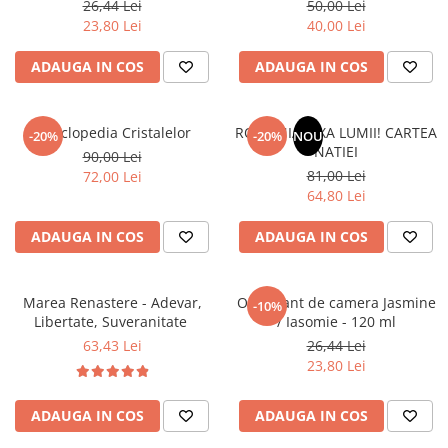
26,44 Lei
50,00 Lei
Literatura Romana
23,80 Lei
40,00 Lei
Literatura Universala
ADAUGA IN COS
ADAUGA IN COS
Poezie
Romane de dragoste, Carti
romantice
Enciclopedia Cristalelor
ROMANIA, AXA LUMII! CARTEA
-20%
-20%
NOU
NATIEI
Senzatii/Dragoste
90,00 Lei
81,00 Lei
72,00 Lei
Senzatii/Erotic
64,80 Lei
Senzatii/Suspans
ADAUGA IN COS
ADAUGA IN COS
Senzatii/Thriller
SF & Fantasy
Marea Renastere - Adevar,
Odorizant de camera Jasmine
-10%
Teatru
Libertate, Suveranitate
/ Iasomie - 120 ml
Teens Book Club
63,43 Lei
26,44 Lei
23,80 Lei
Umor
Birotica & Papetarie
ADAUGA IN COS
ADAUGA IN COS
Adezivi si benzi adezive