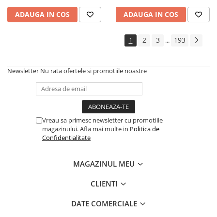
Cadouri
ADAUGA IN COS
ADAUGA IN COS
Carti in dar
Carti pentru copii
1
2
3
193
...
Beletristica
Literatura Romana
Newsletter
Nu rata ofertele si promotiile noastre
Literatura Universala
Poezie
SF & Fantasy
Carte Prescolara, Joc
Vreau sa primesc newsletter cu promotiile
magazinului. Afla mai multe in
Politica de
Carti cartonate
Confidentialitate
Descopera lumea
Descopera si invata
MAGAZINUL MEU
Din ograda
Povesti pe roti
CLIENTI
Primele notiuni
DATE COMERCIALE
Carti de colorat