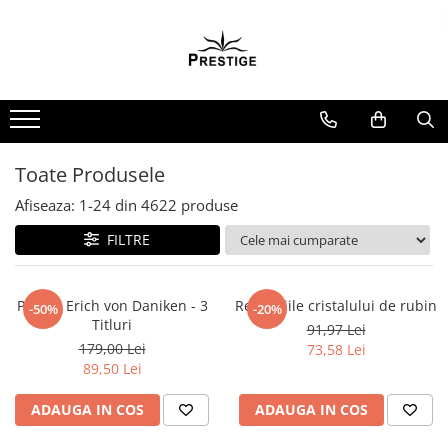
Toate Produsele
Noutati
Promotii
Pachete Speciale Carti
Toate Produsele
Spiritualitate - Ezoterism
Afiseaza:
1-
24
din
4622
produse
AngelConnection
FILTRE
Arte Divinatorii
Astrologie
Chiromantie
Pachet Erich von Daniken - 3
Revelatiile cristalului de rubin
-50%
-20%
Titluri
91,97 Lei
Dezvoltare Spirituala
179,00 Lei
73,58 Lei
KidConnection
89,50 Lei
Minte Corp
ADAUGA IN COS
ADAUGA IN COS
New Illuminati Files