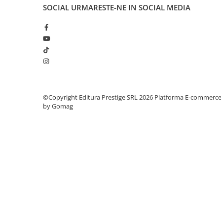
Articole Birotica
SOCIAL
URMARESTE-NE IN SOCIAL MEDIA
Accesorii Arhivare
Calculator
Hartie si Accesorii
Instrumente de scris
Organizare si Arhivare
Seturi birotica
Articole scolare
©Copyright Editura Prestige SRL 2026
Platforma E-commerc
by Gomag
Arta
Caiete si Carnetele scolare
Coperti, Mape, Etichete
Ghiozdane si Penare scolare
Instrumente de scris
Instrumente si Truse Geometrie
Seturi scolare
Calculator
Consumabile & Accesorii