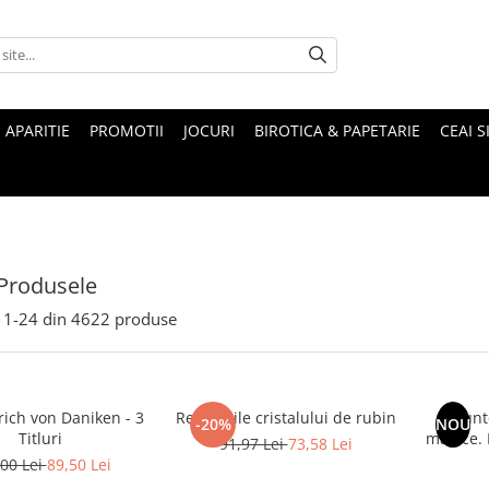
 APARITIE
PROMOTII
JOCURI
BIROTICA & PAPETARIE
CEAI S
Produsele
1-
24
din
4622
produse
rich von Daniken - 3
Revelatiile cristalului de rubin
Munte
-20%
NOU
Titluri
magice. Mituri si legende ale
91,97 Lei
73,58 Lei
00 Lei
89,50 Lei