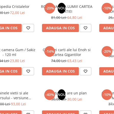
opedia Cristalelor
ROMANIA, AXA LUMII! CARTEA
Odoriz
-20%
NOU
-10%
NATIEI
Dr
00 Lei
72,00 Lei
81,00 Lei
64,80 Lei
26,
A IN COS
ADAUGA IN COS
ADAU
t camera Gum / Sakiz
Cele trei carti ale lui Enoh si
Un 
-14%
-20%
- 120 ml
Cartea Gigantilor
80,
44 Lei
23,80 Lei
74,00 Lei
63,43 Lei
A IN COS
ADAUGA IN COS
ADAU
inele vietii si ale
Sufletul tau are un plan
Cafea m
-40%
NOU
-10%
rsului - versiune
M
50,00 Lei
30,00 Lei
 din 1939. Volumele I-
00 Lei
93,00 Lei
37,
III.