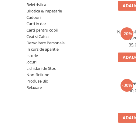
Numerologie
Beletristica
ADAUG
Birotica & Papetarie
Paranormal
Cadouri
Parapsihologie
Carti in dar
Carti pentru copii
Ramtha
Natura si 
-20%
Ceai si Cafea
lege
Audiobook
Dezvoltare Personala
35,
ReConnect
In curs de aparitie
Istorie
ADAUG
Religie
Jocuri
Crestinism
Lichidari de Stoc
Non-fictiune
ScienceConnection
Produse Bio
Reve
SelfConnect
-30%
Relaxare
90,
SelfHealing
Vindecare Spirituala
Sanatate
ADAUG
Diete
Gastronomik