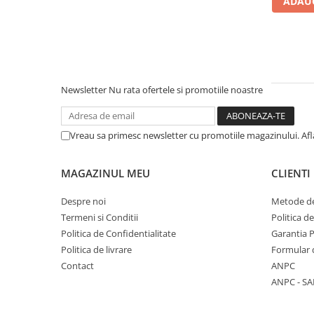
ADAUG
Literatura Romana
Literatura Universala
Poezie
Romane de dragoste, Carti
romantice
Newsletter
Nu rata ofertele si promotiile noastre
Senzatii/Dragoste
Senzatii/Erotic
Vreau sa primesc newsletter cu promotiile magazinului. Af
Senzatii/Suspans
Senzatii/Thriller
MAGAZINUL MEU
CLIENTI
SF & Fantasy
Despre noi
Metode de
Teatru
Termeni si Conditii
Politica d
Politica de Confidentialitate
Garantia 
Teens Book Club
Politica de livrare
Formular 
Umor
Contact
ANPC
Birotica & Papetarie
ANPC - SA
Adezivi si benzi adezive