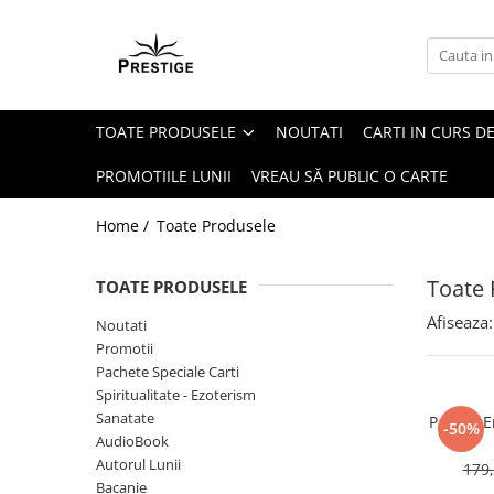
Toate Produsele
Noutati
TOATE PRODUSELE
NOUTATI
CARTI IN CURS DE
Promotii
Pachete Speciale Carti
PROMOTIILE LUNII
VREAU SĂ PUBLIC O CARTE
Spiritualitate - Ezoterism
Home /
Toate Produsele
AngelConnection
Arte Divinatorii
Toate 
TOATE PRODUSELE
Astrologie
Afiseaza:
Noutati
Chiromantie
Promotii
Dezvoltare Spirituala
Pachete Speciale Carti
Spiritualitate - Ezoterism
KidConnection
Sanatate
Pachet E
-50%
Minte Corp
AudioBook
Autorul Lunii
179,
New Illuminati Files
Bacanie