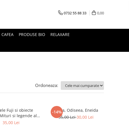
0732 55 88 33
0,00
I CAFEA
PRODUSE BIO
RELAXARE
Ordoneaza:
le Fuji si obiecte
Iliada, Odiseea, Eneida
-14%
35,00 Lei
30,00 Lei
Japoniei
35,00 Lei