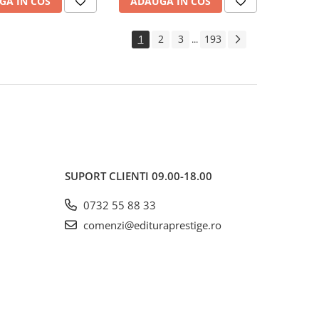
GA IN COS
ADAUGA IN COS
1
2
3
193
...
SUPORT CLIENTI
09.00-18.00
0732 55 88 33
comenzi@edituraprestige.ro