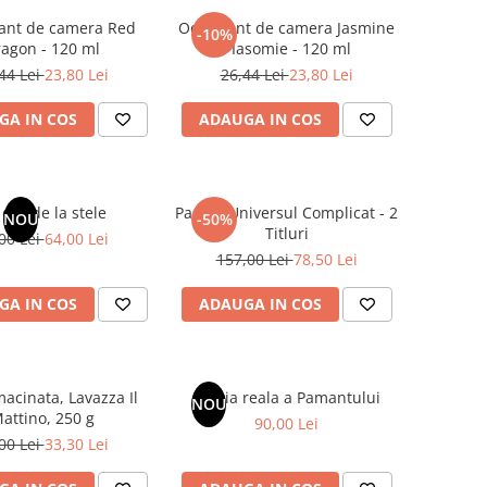
ant de camera Red
Odorizant de camera Jasmine
-10%
agon - 120 ml
/ Iasomie - 120 ml
44 Lei
23,80 Lei
26,44 Lei
23,80 Lei
GA IN COS
ADAUGA IN COS
dar de la stele
Pachet Universul Complicat - 2
NOU
-50%
Titluri
00 Lei
64,00 Lei
157,00 Lei
78,50 Lei
GA IN COS
ADAUGA IN COS
acinata, Lavazza Il
Istoria reala a Pamantului
NOU
attino, 250 g
90,00 Lei
00 Lei
33,30 Lei