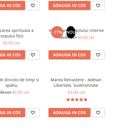
GA IN COS
ADAUGA IN COS
carea spirituala a
Vindecarea copilului interior
-17%
NOU
corpului fizic
60,00 Lei
50,00 Lei
50,00 Lei
GA IN COS
ADAUGA IN COS
e dincolo de timp si
Marea Renastere - Adevar,
spatiu
Libertate, Suveranitate
00 Lei
40,00 Lei
63,43 Lei
GA IN COS
ADAUGA IN COS