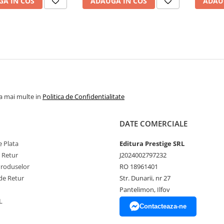
A IN COS
ADAUGA IN COS
ADAU
la mai multe in
Politica de Confidentialitate
DATE COMERCIALE
 Plata
Editura Prestige SRL
e Retur
J2024002797232
Produselor
RO 18961401
de Retur
Str. Dunarii, nr 27
Pantelimon, Ilfov
L
Contacteaza-ne