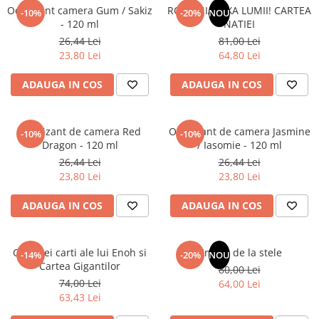
Articole Birotica
Odorizant camera Gum / Sakiz
ROMANIA, AXA LUMII! CARTEA
-10%
-20%
NOU
- 120 ml
NATIEI
Accesorii Arhivare
26,44 Lei
81,00 Lei
Calculator
23,80 Lei
64,80 Lei
Hartie si Accesorii
ADAUGA IN COS
ADAUGA IN COS
Instrumente de scris
Organizare si Arhivare
Seturi birotica
Odorizant de camera Red
Odorizant de camera Jasmine
-10%
-10%
Articole scolare
Dragon - 120 ml
/ Iasomie - 120 ml
26,44 Lei
26,44 Lei
Arta
23,80 Lei
23,80 Lei
Caiete si Carnetele scolare
Coperti, Mape, Etichete
ADAUGA IN COS
ADAUGA IN COS
Ghiozdane si Penare scolare
Instrumente de scris
Cele trei carti ale lui Enoh si
Un dar de la stele
Instrumente si Truse Geometrie
-14%
-20%
NOU
Cartea Gigantilor
80,00 Lei
Seturi scolare
74,00 Lei
64,00 Lei
Calculator
63,43 Lei
Consumabile & Accesorii