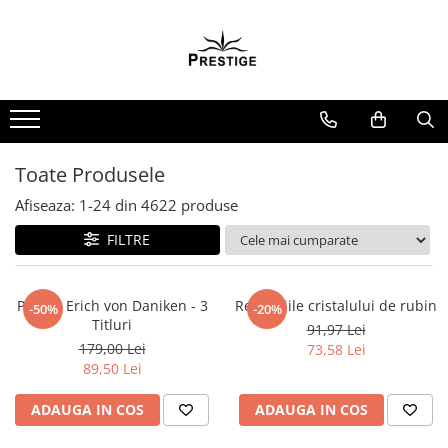
Toate Produsele
Noutati
Promotii
Pachete Speciale Carti
Toate Produsele
Spiritualitate - Ezoterism
Afiseaza:
1-
24
din
4622
produse
AngelConnection
FILTRE
Arte Divinatorii
Astrologie
Chiromantie
Pachet Erich von Daniken - 3
Revelatiile cristalului de rubin
-50%
-20%
Titluri
91,97 Lei
Dezvoltare Spirituala
179,00 Lei
73,58 Lei
KidConnection
89,50 Lei
Minte Corp
ADAUGA IN COS
ADAUGA IN COS
New Illuminati Files