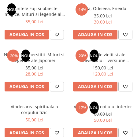
Numerologie
Muntele Fuji si obiecte
Iliada, Odiseea, Eneida
NOU
-14%
Paranormal
magice. Mituri si legende ale
35,00 Lei
Japoniei
35,00 Lei
30,00 Lei
Parapsihologie
Ramtha
ADAUGA IN COS
ADAUGA IN COS
Audiobook
ReConnect
Natura si superstitii. Mituri si
Din tainele vietii si ale
-20%
NOU
-20%
NOU
Religie
legende ale Japoniei
Universului - versiune
originala din 1939. Volumele I-
35,00 Lei
150,00 Lei
Crestinism
III. Cutie de colectie -Scarlat
28,00 Lei
120,00 Lei
ScienceConnection
Demetrescu
SelfConnect
ADAUGA IN COS
ADAUGA IN COS
SelfHealing
Vindecare Spirituala
Vindecarea spirituala a
Vindecarea copilului interior
-17%
NOU
corpului fizic
60,00 Lei
Sanatate
50,00 Lei
50,00 Lei
Diete
Gastronomik
ADAUGA IN COS
ADAUGA IN COS