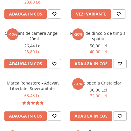
23,80 Lei
Literatura Romana
Literatura Universala
ADAUGA IN COS
VEZI VARIANTE
Poezie
Romane de dragoste, Carti
Odorizant de camera Angel -
Mesaje de dincolo de timp si
-10%
-20%
romantice
120ml
spatiu
Senzatii/Dragoste
26,44 Lei
50,00 Lei
23,80 Lei
40,00 Lei
Senzatii/Erotic
Senzatii/Suspans
ADAUGA IN COS
ADAUGA IN COS
Senzatii/Thriller
SF & Fantasy
Marea Renastere - Adevar,
Enciclopedia Cristalelor
-20%
Libertate, Suveranitate
90,00 Lei
Teatru
63,43 Lei
72,00 Lei
Teens Book Club
Umor
ADAUGA IN COS
ADAUGA IN COS
Birotica & Papetarie
Adezivi si benzi adezive