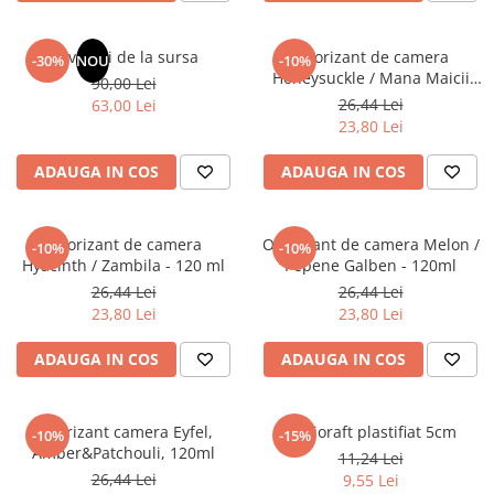
Masaj
MedConnect
Revelatii de la sursa
Odorizant de camera
-30%
NOU
-10%
Honeysuckle / Mana Maicii
Medicina & Farmacie
90,00 Lei
Domnului - 120 ml
26,44 Lei
63,00 Lei
Medicina Pentru Toti
23,80 Lei
SealfHealing
ADAUGA IN COS
ADAUGA IN COS
Sport
Starea de bine
Odorizant de camera
Odorizant de camera Melon /
-10%
-10%
Terapii Alternative
Hyacinth / Zambila - 120 ml
Pepene Galben - 120ml
AudioBook
26,44 Lei
26,44 Lei
23,80 Lei
23,80 Lei
Beletristica
Biografii, Memorii, Jurnale
ADAUGA IN COS
ADAUGA IN COS
Carti erotice
Carti pentru Adolescenti, Young
Odorizant camera Eyfel,
Biblioraft plastifiat 5cm
Adult
-10%
-15%
Amber&Patchouli, 120ml
11,24 Lei
Crime, Thriller, Mistery
26,44 Lei
9,55 Lei