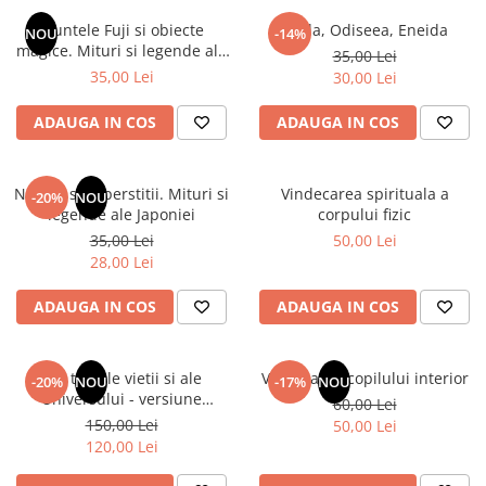
Instrumente de scris
Puzzle-uri
COLOREAZA CU PRIETENII
Audiobook
Muntele Fuji si obiecte
Iliada, Odiseea, Eneida
Instrumente si Truse Geometrie
Senzatii/Thriller
NOU
-14%
De colorat
Puzzle
magice. Mituri si legende ale
ReConnect
35,00 Lei
Seturi scolare
Pot desena minunat
SF & Fantasy
Puzzle 3D Lemn
Japoniei
35,00 Lei
30,00 Lei
Religie
Calculator
Sa coloram cu Nicol
Teatru
Crestinism
Consumabile & Accesorii
Carti educative
ADAUGA IN COS
ADAUGA IN COS
Teens Book Club
ScienceConnection
Codul copiilor de succes
Umor
SelfConnect
Copii 0-7 ani
Natura si superstitii. Mituri si
Vindecarea spirituala a
-20%
NOU
SelfHealing
legende ale Japoniei
corpului fizic
Clubul Premiantilor
35,00 Lei
50,00 Lei
Vindecare Spirituala
Super pitici 2-5 ani
28,00 Lei
Culegeri Auxiliare
ADAUGA IN COS
ADAUGA IN COS
Dezvoltare personala
Dictionare
Din tainele vietii si ale
Vindecarea copilului interior
Enciclopedii
-20%
NOU
-17%
NOU
Universului - versiune
60,00 Lei
Kids Book Club
originala din 1939. Volumele I-
150,00 Lei
50,00 Lei
III. Cutie de colectie -Scarlat
Legende istorice
120,00 Lei
Demetrescu
Literatura Scolara