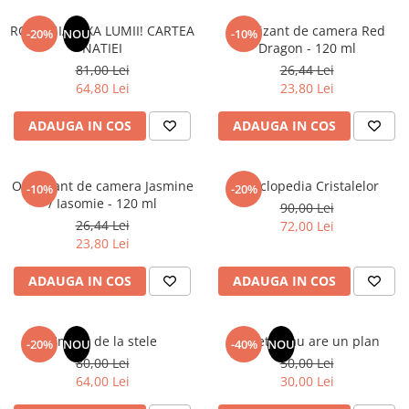
ROMANIA, AXA LUMII! CARTEA
Odorizant de camera Red
-20%
NOU
-10%
NATIEI
Dragon - 120 ml
81,00 Lei
26,44 Lei
64,80 Lei
23,80 Lei
ADAUGA IN COS
ADAUGA IN COS
Odorizant de camera Jasmine
Enciclopedia Cristalelor
-10%
-20%
/ Iasomie - 120 ml
90,00 Lei
26,44 Lei
72,00 Lei
23,80 Lei
ADAUGA IN COS
ADAUGA IN COS
Un dar de la stele
Sufletul tau are un plan
-20%
NOU
-40%
NOU
80,00 Lei
50,00 Lei
64,00 Lei
30,00 Lei