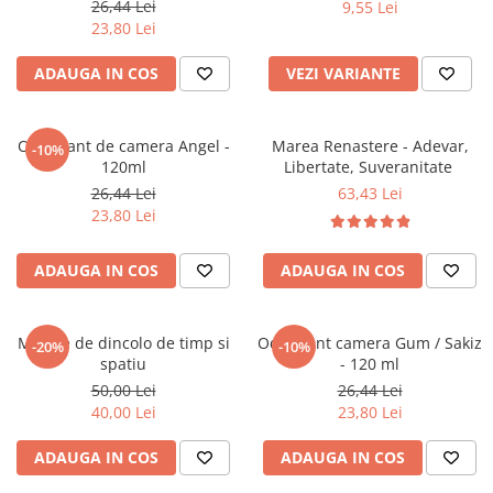
26,44 Lei
9,55 Lei
Povesti ilustrate
23,80 Lei
Povesti - Basme - Legende
ADAUGA IN COS
VEZI VARIANTE
Realitatea Augmentata
Religie pentru copii
ScienceConnection
Odorizant de camera Angel -
Marea Renastere - Adevar,
-10%
120ml
Libertate, Suveranitate
TP ROLL
26,44 Lei
63,43 Lei
23,80 Lei
ADAUGA IN COS
ADAUGA IN COS
Mesaje de dincolo de timp si
Odorizant camera Gum / Sakiz
-20%
-10%
spatiu
- 120 ml
50,00 Lei
26,44 Lei
40,00 Lei
23,80 Lei
ADAUGA IN COS
ADAUGA IN COS