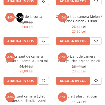
ADAUGA IN COS
ADAUGA IN COS
Elevi de 10 plus
Lecturi Scolare
Revelatii de la sursa
Odorizant de camera Melon /
-30%
NOU
-10%
Lumea Copilariei
Pepene Galben - 120ml
90,00 Lei
Ma pregatesc pentru scoala
26,44 Lei
63,00 Lei
23,80 Lei
Manuale - Carte Scolara
Clasa a II-a
ADAUGA IN COS
ADAUGA IN COS
Clasa a III-a
Clasa a IV-a
Odorizant de camera
Odorizant de camera
-10%
-10%
Clasa a V-a
Hyacinth / Zambila - 120 ml
Honeysuckle / Mana Maicii
Clasa a VI-a
Domnului - 120 ml
26,44 Lei
26,44 Lei
Clasa a VII-a
23,80 Lei
23,80 Lei
Clasa a VIII-a
ADAUGA IN COS
ADAUGA IN COS
Clasa I
Clasa pregatitoare
Limbi Straine
Odorizant camera Eyfel,
Biblioraft plastifiat 5cm
-10%
-15%
Amber&Patchouli, 120ml
Povesti
11,24 Lei