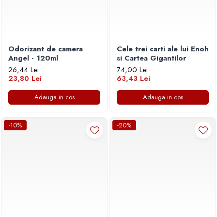
Odorizant de camera
Cele trei carti ale lui Enoh
Angel - 120ml
si Cartea Gigantilor
26,44 Lei
74,00 Lei
23,80 Lei
63,43 Lei
Adauga in cos
Adauga in cos
-10%
-20%