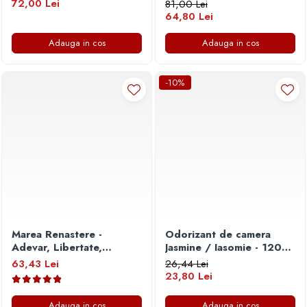
72,00 Lei
81,00 Lei
64,80 Lei
Adauga in cos
Adauga in cos
-10%
Marea Renastere -
Odorizant de camera
Adevar, Libertate,
Jasmine / Iasomie - 120
Suveranitate
ml
63,43 Lei
26,44 Lei
23,80 Lei
Adauga in cos
Adauga in cos