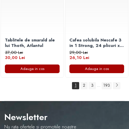
Tablitele de smarald ale
Cafea solubila Nescafe 3
lui Thoth, Atlantul
in 1 Strong, 24 plicuri x
15 g
37,00 Lei
29,00 Lei
30,00 Lei
26,10 Lei
Adauga in cos
Adauga in cos
1
2
3
193
...
Newsletter
Nu rata ofertele si promotiile noastre