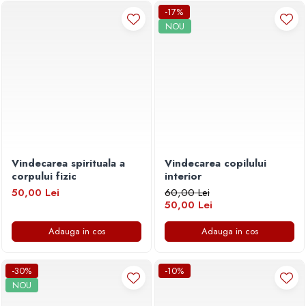
Povesti ilustrate
-17%
NOU
Povesti - Basme - Legende
Realitatea Augmentata
Religie pentru copii
ScienceConnection
TP ROLL
Vindecarea spirituala a
Vindecarea copilului
corpului fizic
interior
50,00 Lei
60,00 Lei
50,00 Lei
Adauga in cos
Adauga in cos
-30%
-10%
NOU